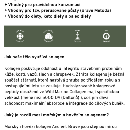
+ Vhodný pro pravidelnou konzumaci
+ Vhodný pro tzv. přerušované půsty (Brave Metoda)
+ Vhodný do diety, keto diety a paleo diety
Jak naše tělo využívá kolagen
Kolagen poskytuje odolnost a integritu stavebním proteinům
kůže, kostí, vazů, šlach a chrupavek. Ztráta kolagenu je běžná
součást stárnutí, která nastává zhruba po třicátém roku a s
postupujícími lety se zesiluje. Hydrolyzované kolagenové
peptidy obsažené ve Wild Marine Collagen mají specifickou
velikost (méně než 5000 DA (Daltonů) ), což jim dává
schopnost maximální absorpce a integrace do cílových buněk.
Jaký je rozdíl mezi mořským a hovězím kolagenem?
Mořský i hovězí kolagen Ancient Brave jsou stejnou mírou