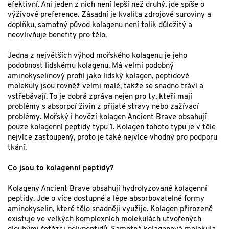
efektivní. Ani jeden z nich není lepší než druhý, jde spíše o
výživové preference. Zásadní je kvalita zdrojové suroviny a
doplňku, samotný původ kolagenu není tolik důležitý a
neovlivňuje benefity pro tělo.
Jedna z největších výhod mořského kolagenu je jeho
podobnost lidskému kolagenu. Má velmi podobný
aminokyselinový profil jako lidský kolagen, peptidové
molekuly jsou rovněž velmi malé, takže se snadno tráví a
vstřebávají. To je dobrá zpráva nejen pro ty, kteří mají
problémy s absorpcí živin z přijaté stravy nebo zažívací
problémy. Mořský i hovězí kolagen Ancient Brave obsahují
pouze kolagenní peptidy typu 1. Kolagen tohoto typu je v těle
nejvíce zastoupený, proto je také nejvíce vhodný pro podporu
tkání.
Co jsou to kolagenní peptidy?
Kolageny Ancient Brave obsahují hydrolyzované kolagenní
peptidy. Jde o více dostupné a lépe absorbovatelné formy
aminokyselin, které tělo snadněji využije. Kolagen přirozeně
existuje ve velkých komplexních molekulách utvořených