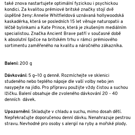
také znova nastartujete optimální fyzickou i psychickou
kondici. Za kvalitou prémiové britské značky stojí dvě
úspěšné ženy: Annelie Whitfieldová uznávaná hollywoodská
kaskadérka, která se posledních 15 let věnuje naturopatii a
léčbě bylinkami a Kate Prince, která je zkušeným mediálním
specialistou. Značka Ancient Brave patří v současné době
k absolutní špičce na britském trhu v rámci prémiového
sortimentu zaměřeného na kvalitu a náročného zákazníka.
Balení:
200 g
Dávkování:
5 g—10 g denně. Rozmíchejte ve sklenici
studeného nebo teplého nápoje dle vaší volby nebo jen
nasypejte na jídlo. Pro přípravu použijte vždy čistou a suchou
lžičku. Balení obsahuje dle zvoleného dávkování 20 - 40
denních dávek.
Upozornění:
Skladujte v chladu a suchu, mimo dosah dětí.
Nepřekračujte doporučenou denní dávku. Nenahrazuje pestrou
stravu. Nevhodné pro osoby s alergií na ryby a mořské plody.