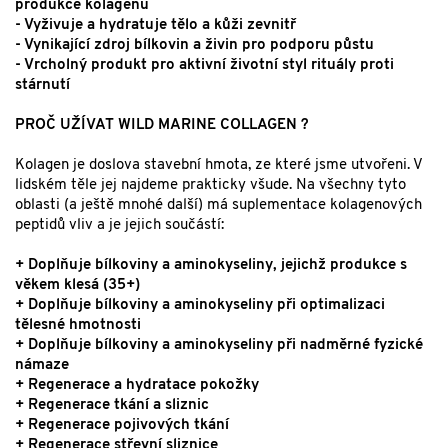
produkce kolagenu
- Vyživuje a hydratuje tělo a kůži zevnitř
- Vynikající zdroj bílkovin a živin pro podporu půstu
- Vrcholný produkt pro aktivní životní styl rituály proti
stárnutí
PROČ UŽÍVAT WILD MARINE
COLLAGEN
?
Kolagen je doslova stavební hmota, ze které jsme utvořeni. V
lidském těle jej najdeme prakticky všude. Na všechny tyto
oblasti (a ještě mnohé další) má suplementace kolagenových
peptidů vliv a je jejich součástí:
+ Doplňuje bílkoviny a aminokyseliny, jejichž produkce s
věkem klesá (35+)
+ Doplňuje bílkoviny a aminokyseliny při optimalizaci
tělesné hmotnosti
+ Doplňuje bílkoviny a aminokyseliny při nadměrné fyzické
námaze
+ Regenerace a hydratace pokožky
+ Regenerace tkání a sliznic
+ Regenerace pojivových tkání
+ Regenerace střevní sliznice