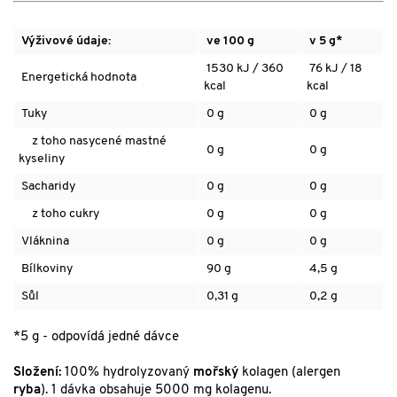
Výživové údaje:
ve 100 g
v 5 g*
1530 kJ / 360
76 kJ / 18
Energetická hodnota
kcal
kcal
Tuky
0 g
0 g
z toho nasycené mastné
0 g
0 g
kyseliny
Sacharidy
0 g
0 g
z toho cukry
0 g
0 g
Vláknina
0 g
0 g
Bílkoviny
90 g
4,5 g
Sůl
0,31 g
0,2 g
*5 g - odpovídá jedné dávce
Složení:
100% hydrolyzovaný
mořský
kolagen (alergen
ryba
). 1 dávka obsahuje 5000 mg kolagenu.