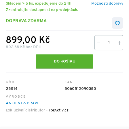
Skladem > 5 ks, expedujeme do 24h
Možnosti dopravy
Zkontrolujte dostupnost na
prodejnách
.
DOPRAVA ZDARMA
899,00 Kč
802,68 Kč bez DPH
DO KOŠÍKU
KÓD
EAN
25514
5060512090383
VÝROBCE
ANCIENT & BRAVE
Exkluzivní distributor
- ForActiv.cz