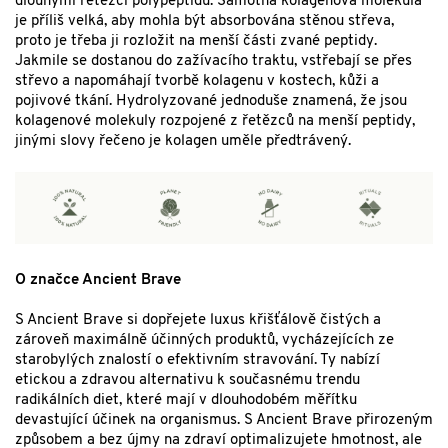
dlouhými řetězci polypeptidů. Samotná kolagenová molekula
je příliš velká, aby mohla být absorbována stěnou střeva,
proto je třeba ji rozložit na menší části zvané peptidy.
Jakmile se dostanou do zažívacího traktu, vstřebají se přes
střevo a napomáhají tvorbě kolagenu v kostech, kůži a
pojivové tkání. Hydrolyzované jednoduše znamená, že jsou
kolagenové molekuly rozpojené z řetězců na menší peptidy,
jinými slovy řečeno je kolagen uměle předtrávený.
O značce Ancient Brave
S Ancient Brave si dopřejete luxus křišťálově čistých a
zároveň maximálně účinných produktů, vycházejících ze
starobylých znalostí o efektivním stravování. Ty nabízí
etickou a zdravou alternativu k současnému trendu
radikálních diet, které mají v dlouhodobém měřítku
devastující účinek na organismus. S Ancient Brave přirozeným
způsobem a bez újmy na zdraví optimalizujete hmotnost, ale