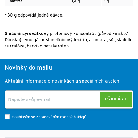
Laktóza
3,4 g
1 g
*30 g odpovídá jedné dávce.
Složení:
syrovátkový
proteinový koncentrát (původ Finsko/
Dánsko), emulgátor slunečnicový lecitin, aromata, sůl, sladidlo
sukralóza, barvivo betakaroten.
Novinky do mailu
Aktuální informace o novinkách a speciálních akcích
PŘIHLÁSIT
Souhlasím se zpracováním osobních údajů.