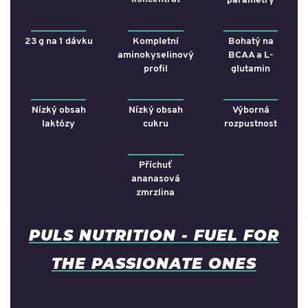
parametry
23 g na 1 dávku
Kompletní
Bohatý na
aminokyselinový
BCAA a L-
profil
glutamin
Nízký obsah
Nízký obsah
Výborná
laktózy
cukru
rozpustnost
Příchuť
ananasová
zmrzlina
PULS NUTRITION - FUEL FOR
THE PASSIONATE ONES