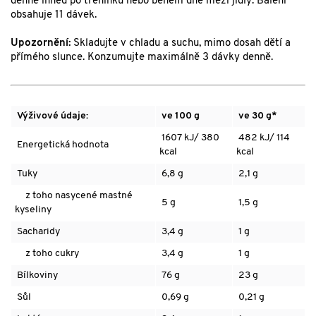
denně ihned po tréninku nebo během dne mezi jídly. Balení
obsahuje 11 dávek.
Upozornění:
Skladujte v chladu a suchu, mimo dosah dětí a
přímého slunce. Konzumujte maximálně 3 dávky denně.
Výživové údaje:
ve 100 g
ve 30 g*
1607 kJ/ 380
482 kJ/ 114
Energetická hodnota
kcal
kcal
Tuky
6,8 g
2,1 g
z toho nasycené mastné
5 g
1,5 g
kyseliny
Sacharidy
3,4 g
1 g
z toho cukry
3,4 g
1 g
Bílkoviny
76 g
23 g
Sůl
0,69 g
0,21 g