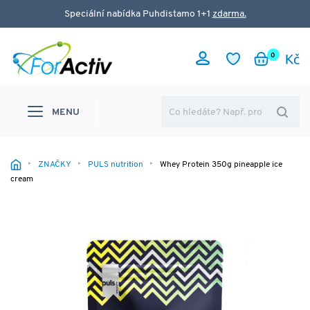
Speciální nabídka Puhdistamo 1+1
zdarma.
0
MENU
ZNAČKY
PULS nutrition
Whey Protein 350g pineapple ice
cream