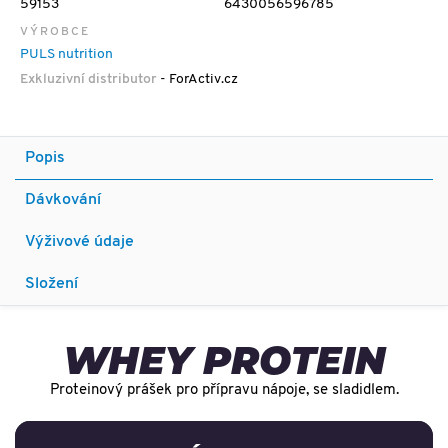
59153
6430056596785
VÝROBCE
PULS nutrition
Exkluzivní distributor
- ForActiv.cz
Popis
Dávkování
Výživové údaje
Složení
WHEY PROTEIN
Proteinový prášek pro přípravu nápoje, se sladidlem.