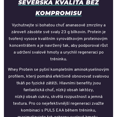
SEVERSKÁ KVALITA BEZ
KOMPROMISU
Vychutnejte si bohatou chuť ananasové zmrzliny a
zároveň zásobte své svaly 23 g bílkovin. Protein je
tvořený vysoce kvalitním syrovátkovým proteinovým
koncentrátem a je navržený tak, aby podporoval růst
a udržení svalové hmoty a urychlil regeneraci po
tréninku.
Whey Protein se pyšní kompletním aminokyselinovým
profilem, který pomáhá efektivně obnovovat svalovou
tkáň po fyzické zátěži. Hlavními benefity jsou
fantastická chuť, nízký obsah laktózy,
nízký obsah cukru, skvělá rozpustnost a jemná
textura. Pro co nejefektivnější regeneraci zvažte
kombinaci s PULS EAA během tréninku,