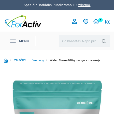
Speciální nabídka Puhdistamo 1+1
zdarma.
0
MENU
ZNAČKY
Voxberg
Water Shake 480g mango - marakuja