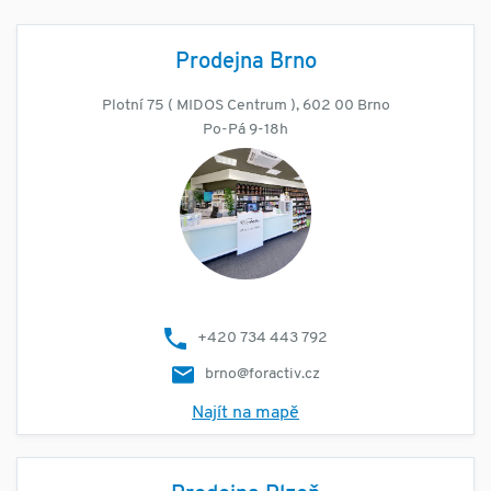
Prodejna Brno
Plotní 75 ( MIDOS Centrum ), 602 00 Brno
Po-Pá 9-18h
+420 734 443 792
brno@foractiv.cz
Najít na mapě