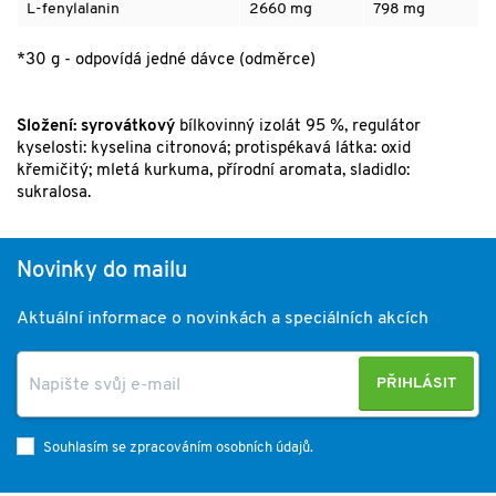
L-fenylalanin
2660 mg
798 mg
*30 g - odpovídá jedné dávce (odměrce)
Složení: syrovátkový
bílkovinný izolát 95 %, regulátor
kyselosti: kyselina citronová; protispékavá látka: oxid
křemičitý; mletá kurkuma, přírodní aromata, sladidlo:
sukralosa.
Novinky do mailu
Aktuální informace o novinkách a speciálních akcích
PŘIHLÁSIT
Souhlasím se zpracováním osobních údajů.