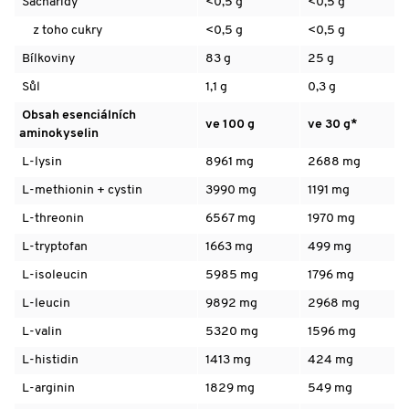
Sacharidy
<0,5 g
<0,5 g
z toho cukry
<0,5 g
<0,5 g
Bílkoviny
83 g
25 g
Sůl
1,1 g
0,3 g
Obsah esenciálních
ve 100 g
ve 30 g*
aminokyselin
L-lysin
8961 mg
2688 mg
L-methionin + cystin
3990 mg
1191 mg
L-threonin
6567 mg
1970 mg
L-tryptofan
1663 mg
499 mg
L-isoleucin
5985 mg
1796 mg
L-leucin
9892 mg
2968 mg
L-valin
5320 mg
1596 mg
L-histidin
1413 mg
424 mg
L-arginin
1829 mg
549 mg