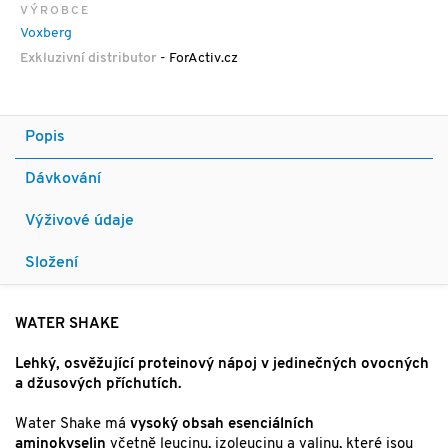
VÝROBCE
Voxberg
Exkluzivní distributor
- ForActiv.cz
Popis
Dávkování
Výživové údaje
Složení
WATER SHAKE
Lehký, osvěžující proteinový nápoj v jedinečných ovocných
a džusových příchutích.
Water Shake má
vysoký obsah esenciálních
aminokyselin
včetně leucinu, izoleucinu a valinu, které jsou