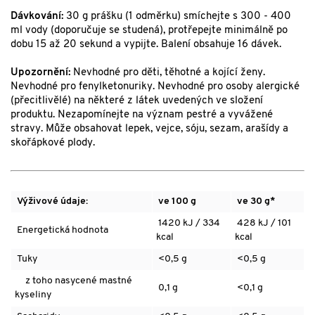
Dávkování:
30 g prášku (1 odměrku) smíchejte s 300 - 400
ml vody (doporučuje se studená), protřepejte minimálně po
dobu 15 až 20 sekund a vypijte. Balení obsahuje 16 dávek.
Upozornění:
Nevhodné pro děti, těhotné a kojící ženy.
Nevhodné pro fenylketonuriky. Nevhodné pro osoby alergické
(přecitlivělé) na některé z látek uvedených ve složení
produktu. Nezapomínejte na význam pestré a vyvážené
stravy. Může obsahovat lepek, vejce, sóju, sezam, arašídy a
skořápkové plody.
Výživové údaje:
ve 100 g
ve 30 g*
1420 kJ / 334
428 kJ / 101
Energetická hodnota
kcal
kcal
Tuky
<0,5 g
<0,5 g
z toho nasycené mastné
0,1 g
<0,1 g
kyseliny