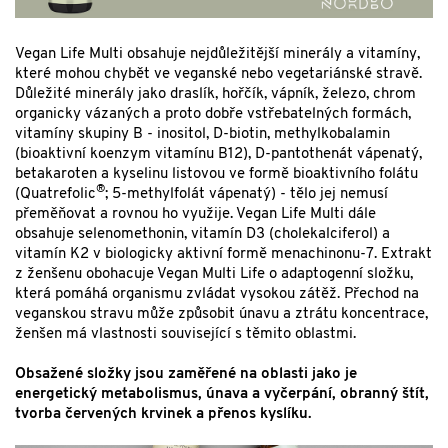
Vegan Life Multi obsahuje nejdůležitější minerály a vitamíny,
které mohou chybět ve veganské nebo vegetariánské stravě.
Důležité minerály jako draslík, hořčík, vápník, železo, chrom
organicky vázaných a proto dobře vstřebatelných formách,
vitamíny skupiny B - inositol, D-biotin, methylkobalamin
(bioaktivní koenzym vitamínu B12), D-pantothenát vápenatý,
betakaroten a kyselinu listovou ve formě bioaktivního folátu
®
(Quatrefolic
; 5-methylfolát vápenatý) - tělo jej nemusí
přeměňovat a rovnou ho využije. Vegan Life Multi dále
obsahuje selenomethonin, vitamín D3 (cholekalciferol) a
vitamín K2 v biologicky aktivní formě menachinonu-7. Extrakt
z ženšenu obohacuje Vegan Multi Life o adaptogenní složku,
která pomáhá organismu zvládat vysokou zátěž. Přechod na
veganskou stravu může způsobit únavu a ztrátu koncentrace,
ženšen má vlastnosti související s těmito oblastmi.
Obsažené složky jsou zaměřené na oblasti jako je
energetický metabolismus, únava a vyčerpání, obranný štít,
tvorba červených krvinek a přenos kyslíku.