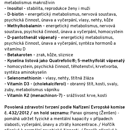
metabolismus makroživin
- Inositol -
stabilita, reprodukce ženy i muži
- D-biotin -
energetický metabolismus, nervová soustava,
psychická činnost, únava a vyčerpání, vlasy, nehty, kůže
- Methylkobalamin -
energetický metabolismus, nervová
soustava, psychická činnost, únava a vyčerpání, homocystein
- D-pantothenát vápenatý -
energetický metabolismus,
psychická činnost, únava a vyčerpání, syntéza hormonů a
vitamínu D
- Betakaroten -
zrak, kůže, sliznice
- Kyselina listová jako Quatrefolic®; 5-methylfolát vápenatý
-
homocystein, psychická činnost, těhotenství, krvetvorba,
syntéza aminokyselin
- Selenomethionin -
vlasy, nehty, štítná žláza
- Vitamín D3 - (cholekalciferol) -
obranný štít, kosti, svaly,
zuby, metabolismus vápníku
- Vitamín K2 (menachinon-7) -
srážlivost krve, kosti
Povolená zdravotní tvrzení podle Nařízení Evropské komise
č. 432/2012 / on hold seznamu:
Panax ginseng (Ženšen) -
pomáhá udržet fyzické a mentální kapacity v případech
slabosti, vyčerpání, únavy a ztráty koncentrace. / Hořčík