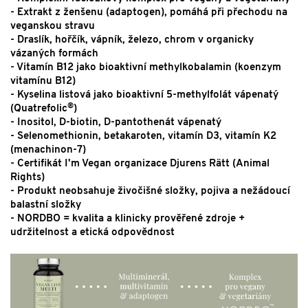
- Extrakt z ženšenu (adaptogen), pomáhá při přechodu na
veganskou stravu
- Draslík, hořčík, vápník, železo, chrom v organicky
vázaných formách
- Vitamín B12 jako bioaktivní methylkobalamin (koenzym
vitamínu B12)
- Kyselina listová jako bioaktivní 5-methylfolát vápenatý
®
(Quatrefolic
)
- Inositol, D-biotin, D-pantothenát vápenatý
- Selenomethionin, betakaroten, vitamín D3, vitamín K2
(menachinon-7)
- Certifikát I'm Vegan organizace Djurens Rätt (Animal
Rights)
- Produkt neobsahuje živočišné složky, pojiva a nežádoucí
balastní složky
- NORDBO = kvalita a klinicky prověřené zdroje +
udržitelnost a etická odpovědnost