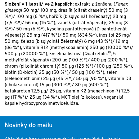
Složení v 1 kapsli/ ve 2 kapslích:
extrakt z ženšenu (
Panax
ginseng
) 50 mg/ 100 mg, draslík (citrát draselný) 50 mg (3
%*)/ 100 mg (6 %*), hořčík (bisglycinát hořečnatý) 28 mg
(7,5 %*)/ 56 mg (15 %*), vápník (citrát vápenatý) 25 mg (3
%*)/ 50 mg (6 %*), kyselina pantothenová (D-pantothenát
vápenatý) 25 mg (417 %*)/ 50 mg (834 %*), inositol 25 mg/
50 mg, železo (bisglycinát železnatý) 6 mg (43 %*)/ 12 mg
(86 %*), vitamín B12 (methylkobalamin) 250 µg (10000 %*)/
®
500 µg (20000 %*), kyselina listová (Quatrefolic
; 5-
methylfolát vápenatý) 200 µg (100 %*)/ 400 µg (200 %*),
chrom (pikolinát chromitý) 50 µg (125 %*)/ 100 µg (250 %*),
biotin (D-biotin) 25 µg (50 %*)/ 50 µg (100 %*), selen
(selenomethionin) 25 µg (45 %*)/ 50 µg (90 %*), vitamín D3
(cholakalciferol) 15 µg (300 %*)/ 30 µg (600 %*),
betakaroten 12,5 µg/ 25 µg, vitamín K2 (menachinon-7) 12,5
µg (17 %*)/ 25 µg (34 %*), MCT olej (z kokosu), veganská
kapsle hydroxypropylmetylcelulóza.
Novinky do mailu
Aktuální informace o novinkách a speciálních akcích