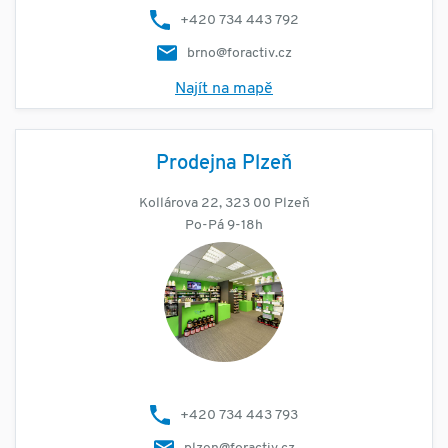
+420 734 443 792
brno@foractiv.cz
Najít na mapě
Prodejna Plzeň
Kollárova 22, 323 00 Plzeň
Po-Pá 9-18h
+420 734 443 793