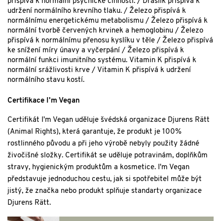
přispívá k normální psychické činnosti. / Draslík přispívá k
udržení normálního krevního tlaku. / Železo přispívá k
normálnímu energetickému metabolismu / Železo přispívá k
normální tvorbě červených krvinek a hemoglobinu / Železo
přispívá k normálnímu přenosu kyslíku v těle / Železo přispívá
ke snížení míry únavy a vyčerpání / Železo přispívá k
normální funkci imunitního systému. Vitamin K přispívá k
normální srážlivosti krve / Vitamin K přispívá k udržení
normálního stavu kostí.
Certifikace I'm Vegan
Certifikát I'm Vegan uděluje švédská organizace Djurens Rätt
(Animal Rights), která garantuje, že produkt je 100%
rostlinného původu a při jeho výrobě nebyly použity žádné
živočišné složky. Certifikát se uděluje potravinám, doplňkům
stravy, hygienickým produktům a kosmetice. I'm Vegan
představuje jednoduchou cestu, jak si spotřebitel může být
jistý, že značka nebo produkt splňuje standarty organizace
Djurens Rätt.