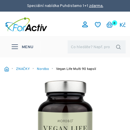
Speciální nabídka Puhdistamo 1+1
zdarma.
0
MENU
ZNAČKY
Nordbo
Vegan Life Multi 90 kapslí