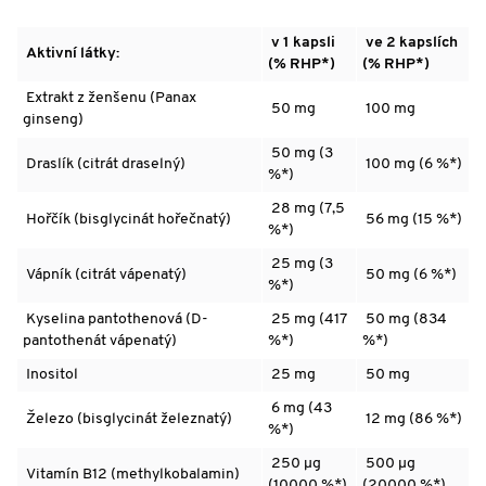
v 1 kapsli
ve 2 kapslích
Aktivní látky:
(% RHP*)
(% RHP*)
Extrakt z ženšenu (Panax
50 mg
100 mg
ginseng)
50 mg (3
Draslík (citrát draselný)
100 mg (6 %*)
%*)
28 mg (7,5
Hořčík (bisglycinát hořečnatý)
56 mg (15 %*)
%*)
25 mg (3
Vápník (citrát vápenatý)
50 mg (6 %*)
%*)
Kyselina pantothenová (D-
25 mg (417
50 mg (834
pantothenát vápenatý)
%*)
%*)
Inositol
25 mg
50 mg
6 mg (43
Železo (bisglycinát železnatý)
12 mg (86 %*)
%*)
250 µg
500 µg
Vitamín B12 (methylkobalamin)
(10000 %*)
(20000 %*)