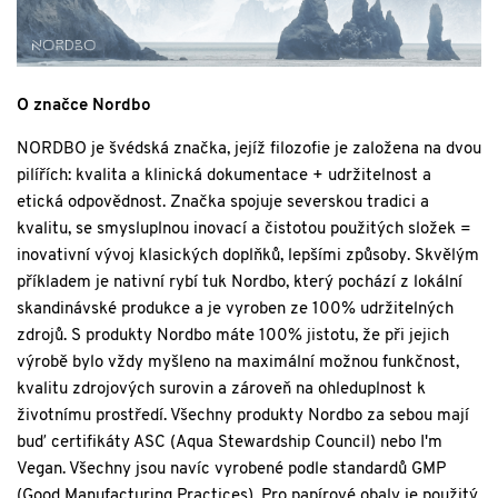
O značce Nordbo
NORDBO je švédská značka, jejíž filozofie je založena na dvou
pilířích: kvalita a klinická dokumentace + udržitelnost a
etická odpovědnost.
Značka spojuje severskou tradici a
kvalitu, se smysluplnou inovací a čistotou použitých složek =
inovativní vývoj klasických doplňků, lepšími způsoby.
Skvělým
příkladem je nativní rybí tuk Nordbo, který pochází z lokální
skandinávské produkce a je vyroben ze 100% udržitelných
zdrojů.
S produkty Nordbo máte 100% jistotu, že při jejich
výrobě bylo vždy myšleno na maximální možnou funkčnost,
kvalitu zdrojových surovin a zároveň na ohleduplnost k
životnímu prostředí. Všechny produkty Nordbo za sebou mají
buď certifikáty ASC (Aqua Stewardship Council) nebo I'm
Vegan. Všechny jsou navíc vyrobené podle standardů GMP
(Good Manufacturing Practices). Pro papírové obaly je použitý