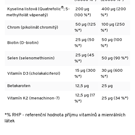
®
Kyselina listová (Quatrefolic
; 5-
200 µg
400 µg (200
methylfolát vápenatý)
(100 %*)
%*)
50 µg (125
100 µg (250
Chrom (pikolinát chromitý)
%*)
%*)
25 µg (50
50 µg (100
Biotin (D-biotin)
%*)
%*)
25 µg (45
Selen (selenomethionin)
50 µg (90 %*)
%*)
15 µg (300
30 µg (600
Vitamín D3 (cholakalciferol)
%*)
%*)
Betakaroten
12,5 µg
25 µg
12,5 µg (17
Vitamín K2 (menachinon-7)
25 µg (34 %*)
%*)
*% RHP - referenční hodnota příjmu vitamínů a mienrálních
látek