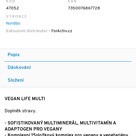
KÓD
EAN
47052
7350076867728
VÝROBCE
Nordbo
Exkluzivní distributor
- ForActiv.cz
Popis
Dávkování
Složení
VEGAN LIFE MULTI
Doplněk stravy.
- SOFISTIKOVANÝ MULTIMINERÁL, MULTIVITAMÍN A
ADAPTOGEN PRO VEGANY
- Komplexní 15složkový komplex pro vegany a vegetariány