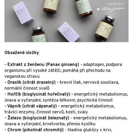
Obsažené složky
- Extrakt z ženšenu (Panax ginseng)
-
adaptogen, podpora
organismu při vysoké zátěži, pomáhá při přechodu na
veganskou stravu
- Draslík (citrát draselný) -
krevní tlak, nervová soustava,
normální činnost svalů
- Hořčík (bisglycinát hořečnatý) -
energetický metabolismus,
únava a vyčerpání, syntéza bílkovin, psychická činnost
- Vápník (citrát vápenatý) -
energetický metabolismus,
trávící enzymy, činnost nervů, kosti, svaly
- Železo (bisglycinát železnatý)
- energetický metabolismus,
únava a vyčerpání, krvetvorba, přenos kyslíku
- Chrom (pikolinát chromitý)
- hladina glukózy v krvi,