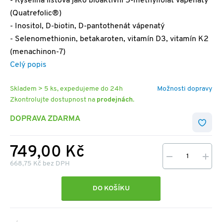
- Kyselina listová jako bioaktivní 5-methylfolát vápenatý
(Quatrefolic®)
- Inositol, D-biotin, D-pantothenát vápenatý
- Selenomethionin, betakaroten, vitamín D3, vitamín K2
(menachinon-7)
Celý popis
Skladem > 5 ks, expedujeme do 24h
Možnosti dopravy
Zkontrolujte dostupnost na
prodejnách
.
DOPRAVA ZDARMA
749,00 Kč
668,75 Kč bez DPH
DO KOŠÍKU