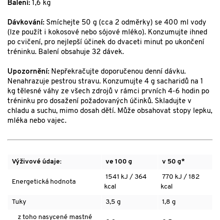
Balení:
1,6 kg
Dávkování:
Smíchejte 50 g (cca 2 odměrky) se 400 ml vody
(lze použít i kokosové nebo sójové mléko). Konzumujte ihned
po cvičení, pro nejlepší účinek do dvaceti minut po ukončení
tréninku. Balení obsahuje 32 dávek.
Upozornění:
Nepřekračujte doporučenou denní dávku.
Nenahrazuje pestrou stravu. Konzumujte 4 g sacharidů na 1
kg tělesné váhy ze všech zdrojů v rámci prvních 4-6 hodin po
tréninku pro dosažení požadovaných účinků. Skladujte v
chladu a suchu, mimo dosah dětí. Může obsahovat stopy lepku,
mléka nebo vajec.
Výživové údaje:
ve 100 g
v 50 g*
1541 kJ / 364
770 kJ / 182
Energetická hodnota
kcal
kcal
Tuky
3,5 g
1,8 g
z toho nasycené mastné