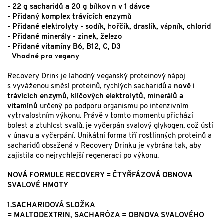
- 22 g sacharidů a 20 g bílkovin v 1 dávce
- Přidaný komplex trávících enzymů
- Přidané elektrolyty - sodík, hořčík, draslík, vápník, chlorid
- Přidané minerály - zinek, železo
- Přidané vitamíny B6, B12, C, D3
- Vhodné pro vegany
Recovery Drink je lahodný veganský proteinový nápoj
s vyváženou směsí proteinů, rychlých sacharidů a
nově i
trávících enzymů, klíčových elektrolytů, minerálů a
vitamínů
určený po podporu organismu po intenzivním
vytrvalostním výkonu. Právě v tomto momentu přichází
bolest a ztuhlost svalů, je vyčerpán svalový glykogen, což ústí
v únavu a vyčerpání. Unikátní forma tří rostlinných proteinů a
sacharidů obsažená v Recovery Drinku je vybrána tak, aby
zajistila co nejrychlejší regeneraci po výkonu.
NOVÁ FORMULE RECOVERY = ČTYŘFÁZOVÁ OBNOVA
SVALOVÉ HMOTY
1.SACHARIDOVÁ SLOŽKA
= MALTODEXTRIN, SACHARÓZA = OBNOVA SVALOVÉHO