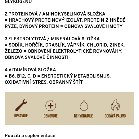
GLYKOGENU
2.PROTEINOVÁ / AMINOKYSELINOVÁ SLOŽKA
= HRACHOVÝ PROTEINOVÝ IZOLÁT, PROTEIN Z HNĚDÉ
RÝŽE, DÝŇOVÝ PROTEIN = OBNOVA SVALOVÉ HMOTY
3.ELEKTROLYTOVÁ / MINERÁLOVÁ SLOŽKA
= SODÍK, HOŘČÍK, DRASLÍK, VÁPNÍK, CHLORID, ZINEK,
ŽELEZO = OBNOVENÍ ELEKTROLYTICKÉ ROVNOVÁHY,
OBNOVA SVALOVÉ ČINNOSTI
4.VITAMÍNOVÁ SLOŽKA
= B6, B12, C, D = ENERGETICKÝ METABOLISMUS,
OXIDATIVNÍ STRES, OBRANNÝ ŠTÍT
Použití a suplementace