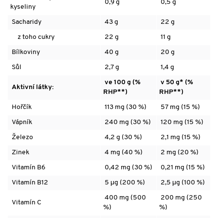
0,9 g
0,5 g
kyseliny
Sacharidy
43 g
22 g
z toho cukry
22 g
11 g
Bílkoviny
40 g
20 g
Sůl
2,7 g
1,4 g
ve 100 g (%
v 50 g* (%
Aktivní látky:
RHP**)
RHP**)
Hořčík
113 mg (30 %)
57 mg (15 %)
Vápník
240 mg (30 %)
120 mg (15 %)
Železo
4,2 g (30 %)
2,1 mg (15 %)
Zinek
4 mg (40 %)
2 mg (20 %)
Vitamín B6
0,42 mg (30 %)
0,21 mg (15 %)
Vitamín B12
5 μg (200 %)
2,5 μg (100 %)
400 mg (500
200 mg (250
Vitamín C
%)
%)