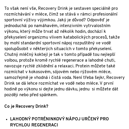
To však není vše, Recovery Drink je sestaven speciálně pro
rozmíchávání v mléce, čímž se stává v rámci profesionální
sportovní výživy výjimkou. Jaký je důvod? Odpověď je
jednoduchá: po namáhavém, intenzivním vytrvalostním
výkonu, který může trvat až několik hodin, dochází k
překyselení organizmu vlivem katabolických procesů, takže
by mohl standardní sportovní nápoj rozpuštěný ve vodě
spolupůsobit v některých situacích v tomto překyselení.
Chutný mléčný koktejl je tak v tomto případě tou nejlepší
volbou, protože kromě rychlé regenerace a lahodné chuti,
navozuje rychlé zklidnění a relaxaci. Protein můžete také
rozmíchat v kokosovém, sójovém nebo rýžovém mléce,
samozřejmě je vhodná i čistá voda. Není třeba šejkr, Recovery
Drink se dá lehce rozmíchat ve vodě nebo mléce. V první
hodině po výkonu si dejte jednu dávku, jednu si můžete dát
později nebo před spánkem.
Co je Recovery Drink?
LAHODNÝ POTRÉNINKOVÝ NÁPOJ URČENÝ PRO
RYCHLOU REGENERACI