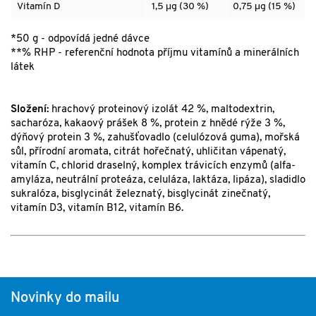
Vitamín D
1,5 μg (30 %)
0,75 μg (15 %)
*50 g - odpovídá jedné dávce
**% RHP - referenční hodnota příjmu vitamínů a minerálních
látek
Složení:
hrachový proteinový izolát 42 %, maltodextrin,
sacharóza, kakaový prášek 8 %, protein z hnědé rýže 3 %,
dýňový protein 3 %, zahušťovadlo (celulózová guma), mořská
sůl, přírodní aromata, citrát hořečnatý, uhličitan vápenatý,
vitamín C, chlorid draselný, komplex trávicích enzymů (alfa-
amyláza, neutrální proteáza, celuláza, laktáza, lipáza), sladidlo
sukralóza, bisglycinát železnatý, bisglycinát zinečnatý,
vitamín D3, vitamín B12, vitamín B6.
Novinky do mailu