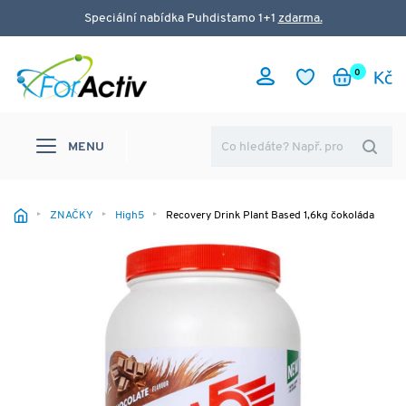
Speciální nabídka Puhdistamo 1+1
zdarma.
0
MENU
ZNAČKY
High5
Recovery Drink Plant Based 1,6kg čokoláda