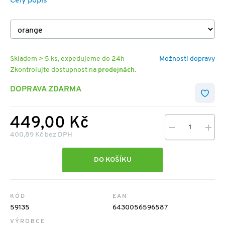
Celý popis
Skladem > 5 ks, expedujeme do 24h
Možnosti dopravy
Zkontrolujte dostupnost na
prodejnách
.
DOPRAVA ZDARMA
449,00 Kč
400,89 Kč bez DPH
DO KOŠÍKU
KÓD
EAN
59135
6430056596587
VÝROBCE