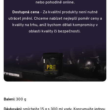
nebo pohodlně online.
Dostupná cena
- Za kvalitní produkty není nutné
utrácet jmění. Chceme nabízet nejlepší poměr ceny a
kvality na trhu, aniž bychom dělali kompromisy v
oblasti kvality či bezpečnosti.
Balení:
300 g
Dávkování:
smíchejte 15 g s 300 ml vody. Konzumujte jednou