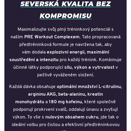
SEVERSKÁ KVALITA BEZ
KOMPROMISU
Maximalizujte svůj plný tréninkový potenciál s
naším
PRE Workout Complexem
. Tato propracovaná
předtréninková formule je navržena tak, aby
vám dodala
explozivní energii, maximální
soustředění a intenzitu
pro každý trénink. Kombinuje
účinné látky podporující
sílu, výkon a vytrvalost
v
pečlivě vyváženém složení.
Každá dávka obsahuje
optimální množství L-citrulinu,
argininu AKG, beta-alaninu, kreatin
monohydrátu
a
180 mg kofeinu
, které společně
podporují prokrvení svalů, oddalují únavu a zvyšují
výkon. To vše s
nulovým obsahem cukru
, jde tak o
ideální volbu pro čistou a efektivní předtréninkovou