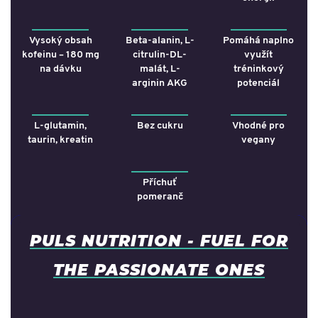
Vysoký obsah
Beta-alanin, L-
Pomáhá naplno
kofeinu – 180 mg
citrulin-DL-
využít
na dávku
malát, L-
tréninkový
arginin AKG
potenciál
L-glutamin,
Bez cukru
Vhodné pro
taurin, kreatin
vegany
Příchuť
pomeranč
PULS NUTRITION - FUEL FOR
THE PASSIONATE ONES