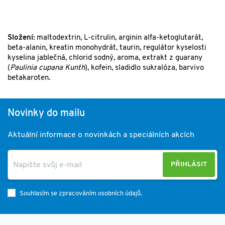
Složení:
maltodextrin, L-citrulin, arginin alfa-ketoglutarát,
beta-alanin, kreatin monohydrát, taurin, regulátor kyselosti
kyselina jablečná, chlorid sodný, aroma, extrakt z guarany
(
Paulinia cupana Kunth
), kofein, sladidlo sukralóza, barvivo
betakaroten.
Novinky do mailu
Aktuální informace o novinkách a speciálních akcích
PŘIHLÁSIT
Souhlasím se zpracováním osobních údajů.