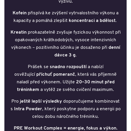
výživu.
Kofein
přispívá ke zvýšení vytrvalostního výkonu a
kapacity a pomáhá zlepšit
koncentraci a bdělost
.
Kreatin
prokazatelně zvyšuje fyzickou výkonnost při
opakovaných krátkodobých, vysoce intenzivních
výkonech – pozitivního účinku je dosaženo při
denní
dávce 3 g
.
Prášek se
snadno rozpouští
a nabízí
osvěžující
příchuť pomeranč
, která vás příjemně
naladí před výkonem. Užijte
20–30 minut před
tréninkem
a vytěž ze svého cvičení maximum.
Pro
ještě lepší výsledky
doporučujeme kombinovat
s
Intra Powder
, který poskytne podporu a energii po
celou dobu náročného tréninku.
PRE Workout Complex = energie, fokus a výkon.