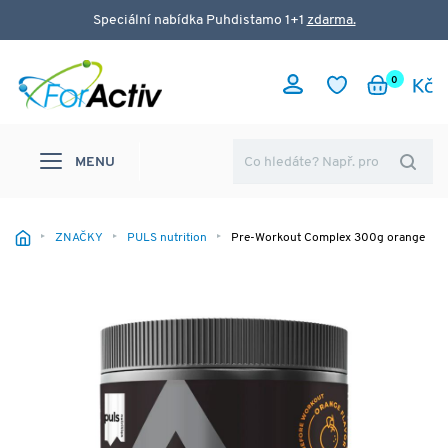
Speciální nabídka Puhdistamo 1+1
zdarma.
0
MENU
ZNAČKY
PULS nutrition
Pre-Workout Complex 300g orange