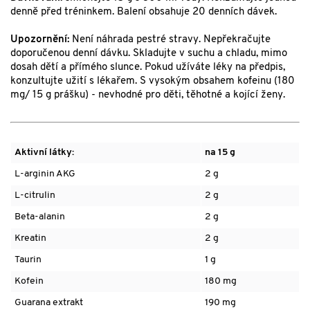
denně před tréninkem. Balení obsahuje 20 denních dávek.
Upozornění:
Není náhrada pestré stravy. Nepřekračujte
doporučenou denní dávku. Skladujte v suchu a chladu, mimo
dosah dětí a přímého slunce. Pokud užíváte léky na předpis,
konzultujte užití s lékařem. S vysokým obsahem kofeinu (180
mg/ 15 g prášku) - nevhodné pro děti, těhotné a kojící ženy.
Aktivní látky:
na 15 g
L-arginin AKG
2 g
L-citrulin
2 g
Beta-alanin
2 g
Kreatin
2 g
Taurin
1 g
Kofein
180 mg
Guarana extrakt
190 mg