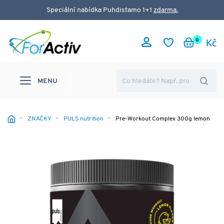
Speciální nabídka Puhdistamo 1+1
zdarma.
0
MENU
ZNAČKY
PULS nutrition
Pre-Workout Complex 300g lemon