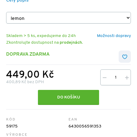
Celý popis
Skladem > 5 ks, expedujeme do 24h
Možnosti dopravy
Zkontrolujte dostupnost na
prodejnách
.
DOPRAVA ZDARMA
449,00 Kč
400,89 Kč bez DPH
DO KOŠÍKU
KÓD
EAN
59175
6430056591353
VÝROBCE