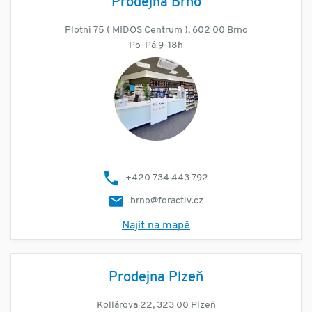
Prodejna Brno
Plotní 75 ( MIDOS Centrum ), 602 00 Brno
Po-Pá 9-18h
+420 734 443 792
brno@foractiv.cz
Najít na mapě
Prodejna Plzeň
Kollárova 22, 323 00 Plzeň