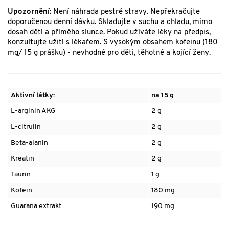
Upozornění:
Není náhrada pestré stravy. Nepřekračujte
doporučenou denní dávku. Skladujte v suchu a chladu, mimo
dosah dětí a přímého slunce. Pokud užíváte léky na předpis,
konzultujte užití s lékařem. S vysokým obsahem kofeinu (180
mg/ 15 g prášku) - nevhodné pro děti, těhotné a kojící ženy.
Aktivní látky:
na 15 g
L-arginin AKG
2 g
L-citrulin
2 g
Beta-alanin
2 g
Kreatin
2 g
Taurin
1 g
Kofein
180 mg
Guarana extrakt
190 mg