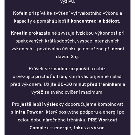
výživu.
Kofein
přispívá ke zvýšení vytrvalostního výkonu a
kapacity a pomáhá zlepšit
koncentraci a bdělost
.
Kreatin
prokazatelně zvyšuje fyzickou výkonnost při
opakovaných krátkodobých, vysoce intenzivních
výkonech – pozitivního účinku je dosaženo při
denní
dávce 3 g
.
Prášek se
snadno rozpouští
a nabízí
osvěžující
příchuť citrón
, která vás příjemně naladí
před výkonem. Užijte
20–30 minut před tréninkem
a
vytěž ze svého cvičení maximum.
Pro
ještě lepší výsledky
doporučujeme kombinovat
s
Intra Powder
, který poskytne podporu a energii po
celou dobu náročného tréninku.
PRE Workout
Complex = energie, fokus a výkon.