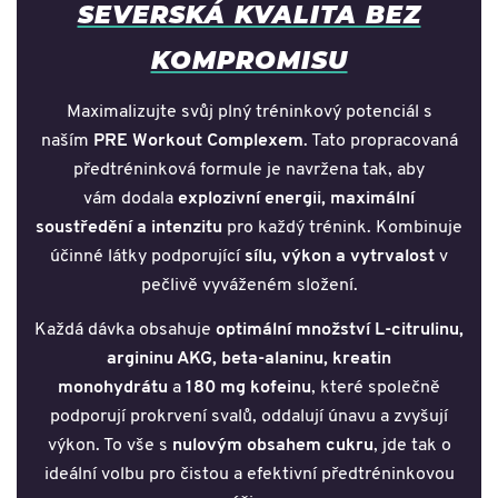
SEVERSKÁ KVALITA BEZ
KOMPROMISU
Maximalizujte svůj plný tréninkový potenciál s
naším
PRE Workout Complexem
. Tato propracovaná
předtréninková formule je navržena tak, aby
vám dodala
explozivní energii, maximální
soustředění a intenzitu
pro každý trénink. Kombinuje
účinné látky podporující
sílu, výkon a vytrvalost
v
pečlivě vyváženém složení.
Každá dávka obsahuje
optimální množství L-citrulinu,
argininu AKG, beta-alaninu, kreatin
monohydrátu
a
180 mg kofeinu
, které společně
podporují prokrvení svalů, oddalují únavu a zvyšují
výkon. To vše s
nulovým obsahem cukru
, jde tak o
ideální volbu pro čistou a efektivní předtréninkovou