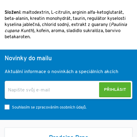
Složení:
maltodextrin, L-citrulin, arginin alfa-ketoglutarát,
beta-alanin, kreatin monohydrát, taurin, regulátor kyselosti
kyselina jablečná, chlorid sodný, extrakt z guarany (
Paulinia
cupana Kunth
), kofein, aroma, sladidlo sukralóza, barvivo
betakaroten.
Novinky do mailu
Aktuální informace o novinkách a speciálních akcích
PŘIHLÁSIT
Souhlasím se zpracováním osobních údajů.