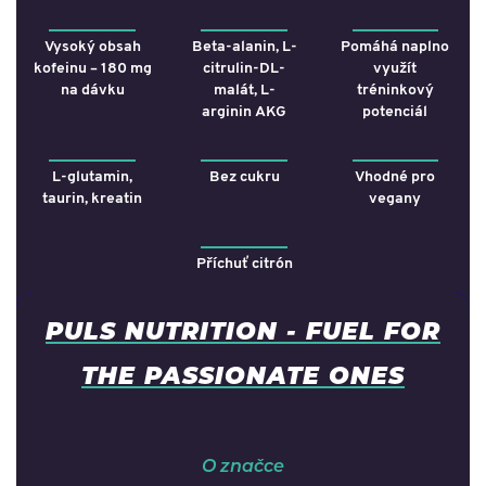
Vysoký obsah
Beta-alanin, L-
Pomáhá naplno
kofeinu – 180 mg
citrulin-DL-
využít
na dávku
malát, L-
tréninkový
arginin AKG
potenciál
L-glutamin,
Bez cukru
Vhodné pro
taurin, kreatin
vegany
Příchuť citrón
PULS NUTRITION - FUEL FOR
THE PASSIONATE ONES
O značce