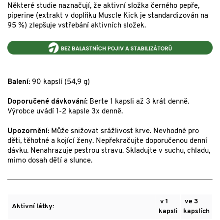
Některé studie naznačují, že aktivní složka černého pepře,
piperine (extrakt v doplňku Muscle Kick je standardizován na
95 %) zlepšuje vstřebání aktivních složek.
Balení:
90 kapslí (54,9 g)
Doporučené dávkování:
Berte 1 kapsli až 3 krát denně.
Výrobce uvádí 1-2 kapsle 3x denně.
Upozornění:
Může snižovat srážlivost krve. Nevhodné pro
děti, těhotné a kojící ženy. Nepřekračujte doporučenou denní
dávku. Nenahrazuje pestrou stravu. Skladujte v suchu, chladu,
mimo dosah dětí a slunce.
v 1
ve 3
Aktivní látky:
kapsli
kapslích