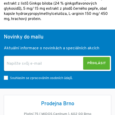
extrakt z listů Ginkgo biloba (24 % ginkgoflavonových
glykosidů), 5 mg/ 15 mg extrakt z plodů černého pepře, obal
kapsle hydroxypropylmethylcelulóza, L-arginin 150 mg/ 450
mg, hrachový protein.
Novinky do mailu
Aktuální informace o novinkách a speciálních akcích
PŘIHLÁSIT
Souhlasím se zpracováním osobních údajů.
Prodejna Brno
Plotní 75 ( MIDOS Centrum ), 602 00 Brno