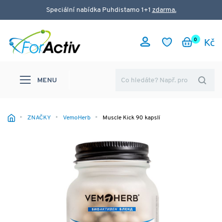
Speciální nabídka Puhdistamo 1+1
zdarma.
0
MENU
ZNAČKY
VemoHerb
Muscle Kick 90 kapslí