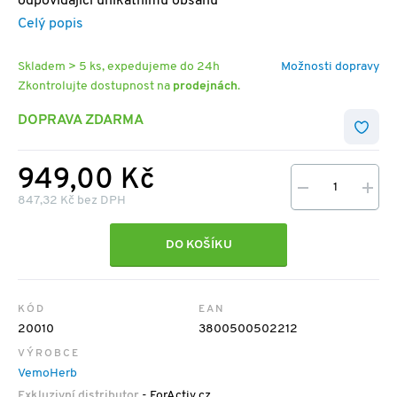
odpovídající unikátnímu obsahu
Celý popis
Skladem > 5 ks, expedujeme do 24h
Možnosti dopravy
Zkontrolujte dostupnost na
prodejnách
.
DOPRAVA ZDARMA
949,00 Kč
847,32 Kč bez DPH
DO KOŠÍKU
KÓD
EAN
20010
3800500502212
VÝROBCE
VemoHerb
Exkluzivní distributor
- ForActiv.cz