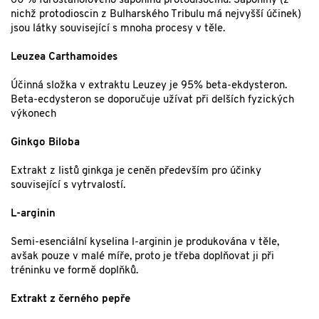
60 % furostanolového saponinu protodisocinu. Saponiny (z
nichž protodioscin z Bulharského Tribulu má nejvyšší účinek)
jsou látky související s mnoha procesy v těle.
Leuzea Carthamoides
Účinná složka v extraktu Leuzey je 95% beta-ekdysteron.
Beta-ecdysteron se doporučuje užívat při delších fyzických
výkonech
Ginkgo Biloba
Extrakt z listů ginkga je ceněn především pro účinky
související s vytrvalostí.
L-arginin
Semi-esenciální kyselina l-arginin je produkována v těle,
avšak pouze v malé míře, proto je třeba doplňovat ji při
tréninku ve formě doplňků.
Extrakt z černého pepře