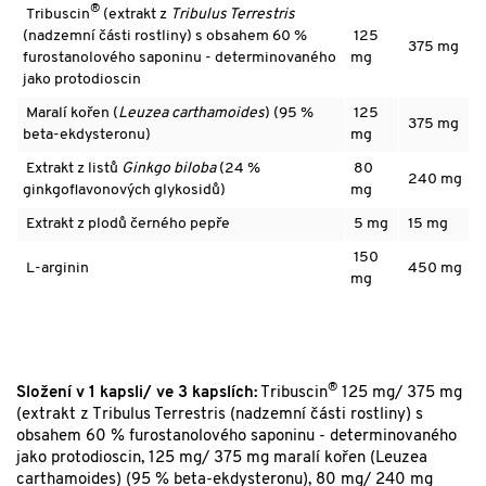
®
Tribuscin
(extrakt z
Tribulus Terrestris
(nadzemní části rostliny) s obsahem 60 %
125
375 mg
furostanolového saponinu - determinovaného
mg
jako protodioscin
Maralí kořen (
Leuzea carthamoides
) (95 %
125
375 mg
beta-ekdysteronu)
mg
Extrakt z listů
Ginkgo biloba
(24 %
80
240 mg
ginkgoflavonových glykosidů)
mg
Extrakt z plodů černého pepře
5 mg
15 mg
150
L-arginin
450 mg
mg
®
Složení v 1 kapsli/ ve 3 kapslích:
Tribuscin
125 mg/ 375 mg
(extrakt z Tribulus Terrestris (nadzemní části rostliny) s
obsahem 60 % furostanolového saponinu - determinovaného
jako protodioscin, 125 mg/ 375 mg maralí kořen (Leuzea
carthamoides) (95 % beta-ekdysteronu), 80 mg/ 240 mg