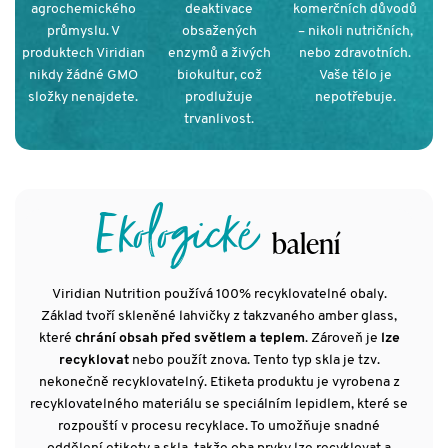
agrochemického
deaktivace
komerčních důvodů
průmyslu. V
obsažených
– nikoli nutričních,
produktech Viridian
enzymů a živých
nebo zdravotních.
nikdy žádné GMO
biokultur, což
Vaše tělo je
složky nenajdete.
prodlužuje
nepotřebuje.
trvanlivost.
Ekologické
balení
Viridian Nutrition používá 100% recyklovatelné obaly.
Základ tvoří skleněné lahvičky z takzvaného amber glass,
které
chrání obsah před světlem a teplem
. Zároveň je
lze
recyklovat
nebo použít znova. Tento typ skla je tzv.
nekonečně recyklovatelný. Etiketa produktu je vyrobena z
recyklovatelného materiálu se speciálním lepidlem, které se
rozpouští v procesu recyklace. To umožňuje snadné