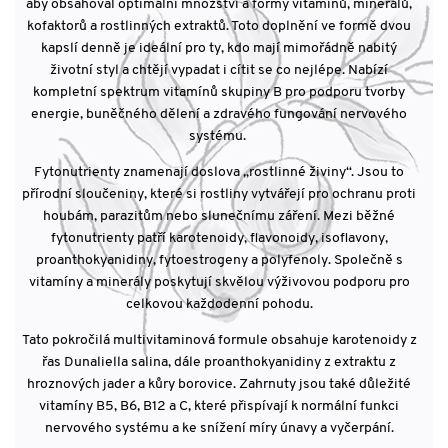
aby obsahoval optimální množství a formy vitamínů, minerálů,
kofaktorů a rostlinných extraktů. Toto doplnění ve formě dvou
kapslí denně je ideální pro ty, kdo mají mimořádně nabitý
životní styl a chtějí vypadat i cítit se co nejlépe. Nabízí
kompletní spektrum vitamínů skupiny B pro podporu tvorby
energie, buněčného dělení a zdravého fungování nervového
systému.
Fytonutrienty znamenají doslova „rostlinné živiny“. Jsou to
přírodní sloučeniny, které si rostliny vytvářejí pro ochranu proti
houbám, parazitům nebo slunečnímu záření. Mezi běžné
fytonutrienty patří karotenoidy, flavonoidy, isoflavony,
proanthokyanidiny, fytoestrogeny a polyfenoly. Společně s
vitamíny a minerály poskytují skvělou výživovou podporu pro
celkovou každodenní pohodu.
Tato pokročilá multivitaminová formule obsahuje karotenoidy z
řas Dunaliella salina, dále proanthokyanidiny z extraktu z
hroznových jader a kůry borovice. Zahrnuty jsou také důležité
vitamíny B5, B6, B12 a C, které přispívají k normální funkci
nervového systému a ke snížení míry únavy a vyčerpání.