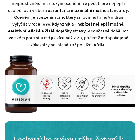
nejprestižnějším britským oceněním a pečetí pro nejlepší
společnosti v oboru
garantující maximální možné standardy
.
Ocenění je stvrzením cíle, který si rodinná firma Viridian
vytyčila v roce 1999, kdy vznikla - nabízet
nejlepší možné,
efektivní, etické a čisté doplňky stravy
. V současné době jich
ve svém portfoliu má již více než 220, přičemž má spokojené
zákazníky od Islandu až po Jižní Afriku.
Laskavý ke svému tělu, šetrný k