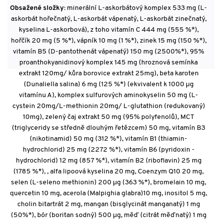
Obsažené složky:
minerální L-askorbátový komplex 533 mg (L-
askorbát hořečnatý, L-askorbát vápenatý, L-askorbát zinečnatý,
kyselina L-askorbová), z toho vitamín C 444 mg (555 %*),
hořčík 20 mg (5 %*), vápník 10 mg (1 %*), zinek 15 mg (150 %*),
vitamín B5 (D-pantothenát vápenatý) 150 mg (2500%*), 95%
proanthokyanidinový komplex 145 mg (hroznová semínka
extrakt 120mg/ kůra borovice extrakt 25mg), beta karoten
(Dunaliella salina) 6 mg (125 %*) (ekvivalent k 1000 μg
vitamínu A), komplex sulfurových aminokyselin 50 mg (L-
cystein 20mg/L-methionin 20mg/ L-glutathion (redukovaný)
10mg), zelený čaj extrakt 50 mg (95% polyfenolů), MCT
(triglyceridy se středně dlouhým řetězcem) 50 mg, vitamín B3
(nikotinamid) 50 mg (312 %*), vitamín B1 (thiamin-
hydrochlorid) 25 mg (2272 %*), vitamín B6 (pyridoxin -
hydrochlorid) 12 mg (857 %*), vitamín B2 (riboflavin) 25 mg
(1785 %*), , alfa lipoová kyselina 20 mg, Coenzym Q10 20 mg,
selen (L-seleno methionin) 200 μg (363 %*), bromelain 10 mg,
quercetin 10 mg, acerola (Malpighia glabra)10 mg, inositol 5 mg,
cholin bitartrát 2 mg, mangan (bisglycinát manganatý) 1 mg
(50%*), bór (boritan sodný) 500 μg, měď (citrát měďnatý) 1 mg