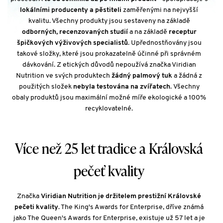
lokálními producenty a pěstiteli
zaměřenými na nejvyšší
kvalitu. Všechny produkty jsou sestaveny na základě
odborných, recenzovaných studií
a na základě
receptur
špičkových výživových specialistů
. Upřednostňovány jsou
takové složky, které jsou prokazatelně účinné při správném
dávkování. Z etických důvodů nepoužívá značka Viridian
Nutrition ve svých produktech
žádný palmový tuk
a žádná z
použitých složek
nebyla testována na zvířatech
. Všechny
obaly produktů jsou maximální možné míře ekologické a 100%
recyklovatelné.
Více než 25 let tradice a Královská
pečeť kvality
Značka
Viridian Nutrition je držitelem prestižní Královské
pečeti kvality
. The King's Awards for Enterprise, dříve známá
jako The Queen's Awards for Enterprise, existuje už 57 let a je