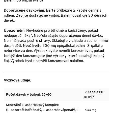
Balení:
60 kapslí (47 g)
Doporučené dávkování:
Berte průběžně 2 kapsle denně s
jídlem. Zapijte dostatečně vodou. Balení obsahuje 30 denních
dávek.
Upozornění:
Nevhodné pro těhotné a kojící ženy, pokud
nedoporučí lékař. Nepřekračujte doporučenou denní dávku.
Není náhrada pestré stravy. Skladujte v chladu a suchu, mimo
dosah dětí. Neužívejte 800 mg epigallokatechin- 3-gallátu
nebo více za den. Výrobek byste neměli konzumovat, pokud
tentýž den konzumujete jiné výrobky, které obsahují zelený
čaj. Výrobek byste neměli konzumovat nalačno.
Výživové údaje:
2 kapsle (%
Počet dávek v balení: 30-60
RHP)*
Minerální L-askorbátový komplex
(
L-askorbát hořečnatý
,
L-askorbát vápenatý
, L-
533 mg