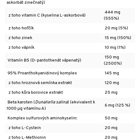
askorbát zinečnatý)
444 mg
z toho
vitamin C (kyselina L-askorbová)
(555%)
z toho
hořčík
20 mg (5%)
z toho
zinek
15 mg (150%)
z toho
vápník
10 mg (1%)
150 mg
Vitamín B5 (D-pantothenát vápenatý)
(2500%)
95% Proanthokyanidinový komplex
145 mg
z toho
hroznová semínka extrakt
120 mg
z toho
kůra borovice extrakt
25 mg
Beta karoten (
Dunaliella salina
) (ekvivalent k
6 mg (125 %)
1000 μg vitamínu A)
Komplex sulfurových aminokyselin:
50 mg
z toho
L-Cystein
20 mg
z toho
L-Methionin
20 mg