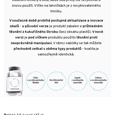
oddělení etikety a skla, takže oba prvky lze recyklovat a
znovu použít. Víčko na lahvičkách je z recyklovatelného
hliníku.
V současné době probíhá postupná aktualizace a inovace
obalů
-
u původní verze
je produkt zabalen
v průhledném
těsnění z kukuřičného škrobu
(bez obsahu plastů).
V nové
verzi
je
pod víčkem
produktu použito
těsnění proti
neoprávněné manipulaci
. V rámci nabídky se tak můžete
přechodně setkat s oběma typy produktů
- kvalita je
samozřejmě identická.