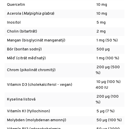
Quercetin
10 mg
Acerola (
Malpighia glabra
)
10 mg
Inositol
5 mg
Cholin (bitartrát)
2 mg
Mangan
(bisglycinát manganatý)
1 mg (50 %)
Bór (boritan sodný)
500 µg
Měď
(citrát měďnatý)
1 mg (100 %)
200 µg (500
Chrom
(pikolinát chromitý)
%)
10 µg (100 %)
Vitamin D3 (cholekalciferol - vegan)
400 IU
200 µg (100
Kyselina listová
%)
Vitamín K1 (fyllochinon)
5 µg (7 %)
Molybden
(molybdenan amonný)
50 µg (100 %)