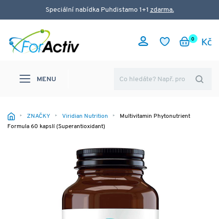
Speciální nabídka Puhdistamo 1+1
zdarma.
0
MENU
ZNAČKY
Viridian Nutrition
Multivitamin Phytonutrient
Formula 60 kapslí (Superantioxidant)