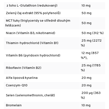
z toho
L-Glutathion
(redukovaný)
10 mg
Zelený čaj extrakt
(95%
polyfenolů
)
50 mg
M
CT tuky (triglyceridy se středně dlouhým
50 mg
řetězcem)
Niacin
(Vitamín B3, nikotinamid)
50 mg (312 %)
25 mg (2272
Thiamin-hydrochlorid (Vitamín B1
)
%)
12 mg (857
Vitamín B6 (pyridoxin hydrochlorid)
%*),
25 mg (1785
Riboflavin (Vitamín B2)
%)
Alfa lipoová kyselina
20 mg
Coenzym-Q10
20 mg
200 µg (363
Selen
(selenomethionin,
chelát
)
%)
Bromelain
10 mg