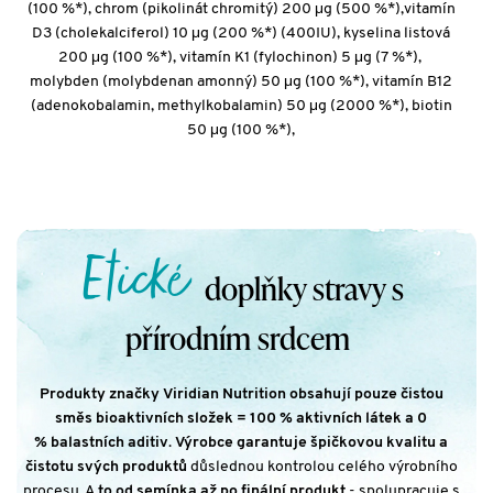
(100 %*), chrom (pikolinát chromitý) 200 μg (500 %*),vitamín
D3 (cholekalciferol) 10 μg (200 %*) (400IU), kyselina listová
200 μg (100 %*), vitamín K1 (fylochinon) 5 μg (7 %*),
molybden (molybdenan amonný) 50 μg (100 %*), vitamín B12
(adenokobalamin, methylkobalamin) 50 μg (2000 %*), biotin
50 μg (100 %*),
Etické
doplňky stravy s
přírodním srdcem
Produkty značky Viridian Nutrition obsahují pouze čistou
směs bioaktivních složek = 100 % aktivních látek a 0
% balastních aditiv
.
Výrobce garantuje špičkovou kvalitu a
čistotu svých produktů
důslednou kontrolou celého výrobního
procesu. A
to od semínka až po finální produkt
- spolupracuje s