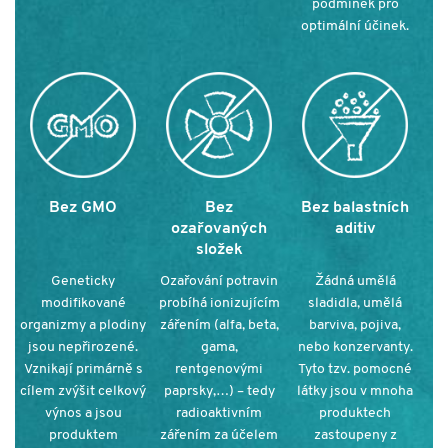
podmínek pro
optimální účinek
.
Bez GMO
Bez
Bez balastních
ozařovaných
aditiv
složek
Geneticky
Ozařování potravin
Žádná umělá
modifikované
probíhá ionizujícím
sladidla, umělá
organizmy a plodiny
zářením (alfa, beta,
barviva, pojiva,
jsou nepřirozené.
gama,
nebo konzervanty.
Vznikají primárně s
rentgenovými
Tyto tzv. pomocné
cílem zvýšit celkový
paprsky,…) – tedy
látky jsou v mnoha
výnos a jsou
radioaktivním
produktech
produktem
zářením za účelem
zastoupeny z