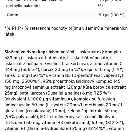
Vitamín B12 (adenokobalamin,
50 µg (2000
methylkobalamin)
%)
Biotin
50 µg (100 %)
*% RHP - % referenční hodnoty příjmu vitamínů a minerálních
látek.
Složení ve dvou kapslích
:minerální L-askorbátový komplex
533 mg (L-askorbát hořečnatý, L-askorbát vápenatý, L-
askorbát zinečnatý, kyselina L-askorbová), z toho vitamín C
444 mg (555 %*), hořčík 20 mg (5 %*), vápník 10 mg (1 %*),
zinek 15 mg (150 %*), vitamín B5 (D-pantothenát vápenatý)
150 mg (2500%*), 95% proanthokyanidinový komplex 145
mg (hroznová semínka extrakt 120mg/ kůra borovice extrakt
25mg), beta karoten (Dunaliella salina) 6 mg (125 %*)
(ekvivalent k 1000 μg vitamínu A), komplex sulfurových
aminokyselin 50 mg (L-cystein 20mg/L-methionin 20mg/ L-
glutathion (redukovaný) 10mg), zelený čaj extrakt 50 mg
(95% polyfenolů), MCT (triglyceridy se středně dlouhým
řetězcem) 50 mg, vitamín B3 (nikotinamid) 50 mg (312 %*),
vitamín B1 (thiamin-hydrochlorid) 25 mg (2272 %*), vitamín