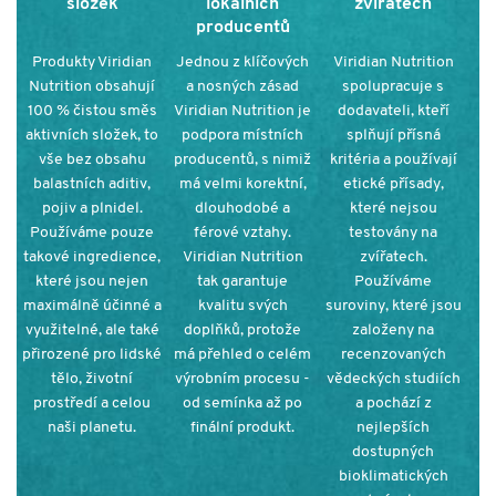
složek
lokálních
zvířatech
producentů
Produkty Viridian
Jednou z klíčových
Viridian Nutrition
Nutrition obsahují
a nosných zásad
spolupracuje s
100 % čistou směs
Viridian Nutrition je
dodavateli, kteří
aktivních složek, to
podpora místních
splňují přísná
vše bez obsahu
producentů, s nimiž
kritéria a používají
balastních aditiv,
má velmi korektní,
etické přísady,
pojiv a plnidel.
dlouhodobé a
které nejsou
Používáme pouze
férové vztahy.
testovány na
takové ingredience,
Viridian Nutrition
zvířatech.
které jsou nejen
tak garantuje
Používáme
maximálně účinné a
kvalitu svých
suroviny, které jsou
využitelné, ale také
doplňků, protože
založeny na
přirozené pro lidské
má přehled o celém
recenzovaných
tělo, životní
výrobním procesu -
vědeckých studiích
prostředí a celou
od semínka až po
a pochází z
naši planetu.
finální produkt.
nejlepších
dostupných
bioklimatických