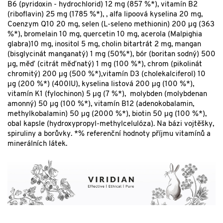
B6 (pyridoxin - hydrochlorid) 12 mg (857 %*), vitamín B2
(riboflavin) 25 mg (1785 %*), , alfa lipoová kyselina 20 mg,
Coenzym Q10 20 mg, selen (L-seleno methionin) 200 μg (363
%*), bromelain 10 mg, quercetin 10 mg, acerola (Malpighia
glabra)10 mg, inositol 5 mg, cholin bitartrát 2 mg, mangan
(bisglycinát manganatý) 1 mg (50%*), bór (boritan sodný) 500
μg, měď (citrát měďnatý) 1 mg (100 %*), chrom (pikolinát
chromitý) 200 μg (500 %*),vitamín D3 (cholekalciferol) 10
μg (200 %*) (400IU), kyselina listová 200 μg (100 %*),
vitamín K1 (fylochinon) 5 μg (7 %*), molybden (molybdenan
amonný) 50 μg (100 %*), vitamín B12 (adenokobalamin,
methylkobalamin) 50 μg (2000 %*), biotin 50 μg (100 %*),
obal kapsle (hydroxypropyl-methylcelulóza). Na bázi vojtěšky,
spiruliny a borůvky. *% referenční hodnoty příjmu vitamínů a
minerálních látek.