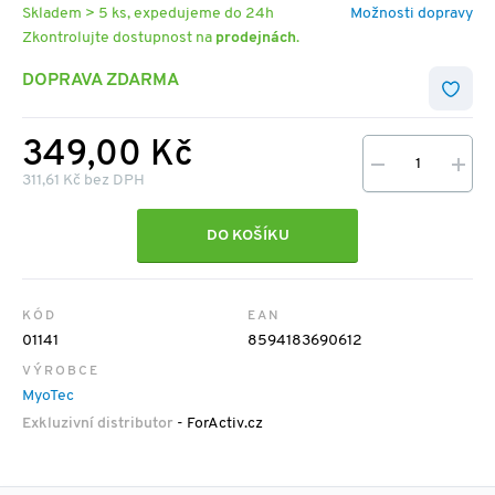
Skladem > 5 ks, expedujeme do 24h
Možnosti dopravy
Zkontrolujte dostupnost na
prodejnách
.
DOPRAVA ZDARMA
349,00 Kč
311,61 Kč bez DPH
DO KOŠÍKU
KÓD
EAN
01141
8594183690612
VÝROBCE
MyoTec
Exkluzivní distributor
- ForActiv.cz