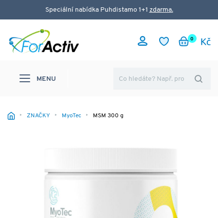
Speciální nabídka Puhdistamo 1+1
zdarma.
0
MENU
ZNAČKY
MyoTec
MSM 300 g