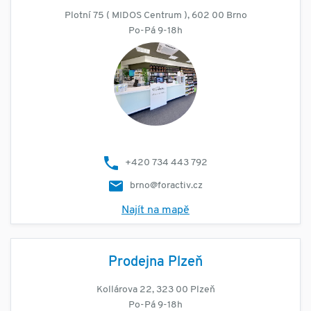
Plotní 75 ( MIDOS Centrum ), 602 00 Brno
Po-Pá 9-18h
+420 734 443 792
brno@foractiv.cz
Najít na mapě
Prodejna Plzeň
Kollárova 22, 323 00 Plzeň
Po-Pá 9-18h