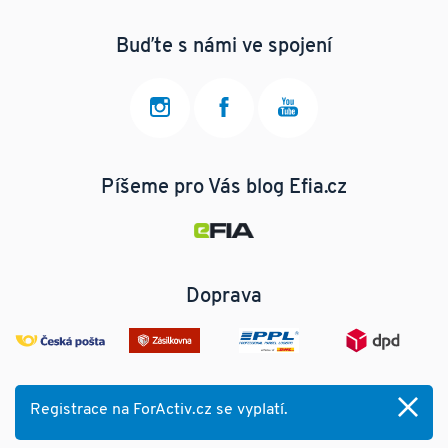
Buďte s námi ve spojení
Píšeme pro Vás blog Efia.cz
Doprava
Registrace na ForActiv.cz se vyplatí.
© 2025 ForActiv.cz s.r.o