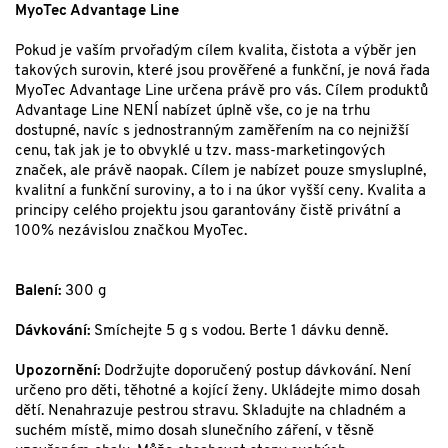
MyoTec Advantage Line
Pokud je vaším prvořadým cílem kvalita, čistota a výběr jen
takových surovin, které jsou prověřené a funkční, je nová řada
MyoTec Advantage Line určena právě pro vás. Cílem produktů
Advantage Line NENÍ nabízet úplně vše, co je na trhu
dostupné, navíc s jednostranným zaměřením na co nejnižší
cenu, tak jak je to obvyklé u tzv. mass-marketingových
značek, ale právě naopak. Cílem je nabízet pouze smysluplné,
kvalitní a funkční suroviny, a to i na úkor vyšší ceny. Kvalita a
principy celého projektu jsou garantovány čistě privátní a
100% nezávislou značkou MyoTec.
Balení:
300 g
Dávkování:
Smíchejte 5 g s vodou. Berte 1 dávku denně.
Upozornění:
Dodržujte doporučený postup dávkování. Není
určeno pro děti, těhotné a kojící ženy. Ukládejte mimo dosah
dětí. Nenahrazuje pestrou stravu. Skladujte na chladném a
suchém místě, mimo dosah slunečního záření, v těsně