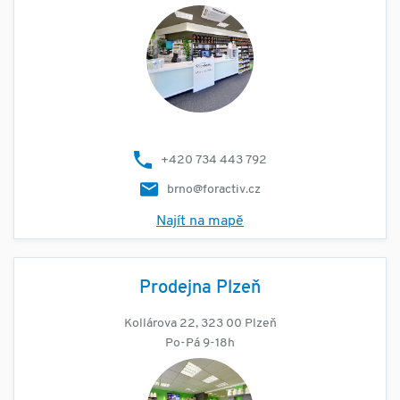
+420 734 443 792
brno@foractiv.cz
Najít na mapě
Prodejna Plzeň
Kollárova 22, 323 00 Plzeň
Po-Pá 9-18h