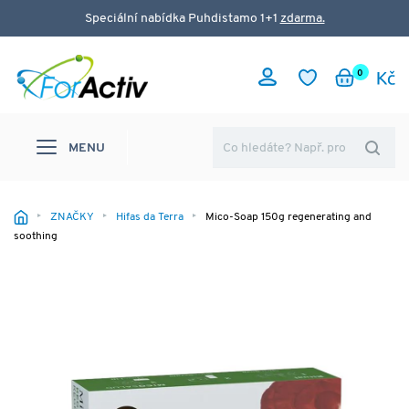
Speciální nabídka Puhdistamo 1+1
zdarma.
0
MENU
ZNAČKY
Hifas da Terra
Mico-Soap 150g regenerating and
soothing