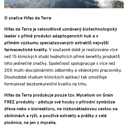
O značce Hifas da Terra
Hifas da Terra je celosvětově uznávaný biotechnologický
leader v přímé produkci adaptogenních hub a v
přímém výzkumu specializovaných extraktů nejvyšší
farmaceutické kvality.
V současné době je realizováno více
než 15 klinických studií hodnotících přímé benefity produktů
této jedinečné značky. Společnost spolupracuje s více než
200 multi-disciplinárními odborníky a vědeckými pracovníky.
Dlouhodobé studium klinických aplikací tak umožňuje
formulovat bezkonkurenční kvalitu na trhu.
Hifas da Terra produkuje pouze tzv. Mycelium on Grain
FREE produkty - pěstuje své houby v přírodní symbióze
dřeva nebo v bioreaktoru, ne nízkonákladovou cestou na
obilninách a rýži, a používá extrakty a prášky z celé
plodnice, ne jen z mycelia.