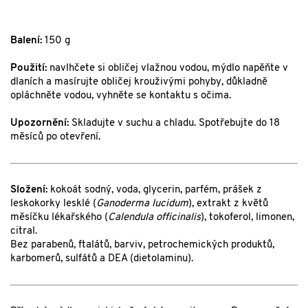
Balení:
150 g
Použití:
navlhčete si obličej vlažnou vodou, mýdlo napěňte v
dlaních a masírujte obličej krouživými pohyby, důkladně
opláchněte vodou, vyhněte se kontaktu s očima.
Upozornění:
Skladujte v suchu a chladu. Spotřebujte do 18
měsíců po otevření.
Složení:
kokoát sodný, voda, glycerin, parfém, prášek z
leskokorky lesklé (
Ganoderma lucidum
), extrakt z květů
měsíčku lékařského (
Calendula officinalis
), tokoferol, limonen,
citral.
Bez parabenů, ftalátů, barviv, petrochemických produktů,
karbomerů, sulfátů a DEA (dietolaminu).