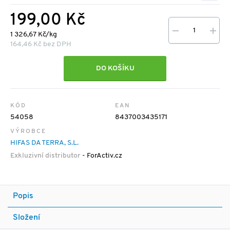
199,00 Kč
1 326,67 Kč/kg
164,46 Kč bez DPH
DO KOŠÍKU
KÓD
EAN
54058
8437003435171
VÝROBCE
HIFAS DA TERRA, S.L.
Exkluzivní distributor
- ForActiv.cz
Popis
Složení