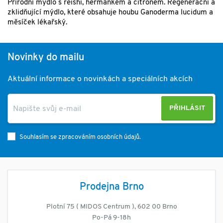
Přírodní mýdlo s reishi, heřmánkém a citronem. Regenerační a
zklidňující mýdlo, které obsahuje houbu Ganoderma lucidum a
měsíček lékařský.
Novinky do mailu
Aktuální informace o novinkách a speciálních akcích
PŘIHLÁSIT
Souhlasím se zpracováním osobních údajů.
Prodejna Brno
Plotní 75 ( MIDOS Centrum ), 602 00 Brno
Po-Pá 9-18h