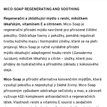
MICO-SOAP REGENERATING AND SOOTHING
Regenerační a zklidňující mýdlo s reishi, měsíčkem
lékařským, vitamínem E a citrónem.
Mico-Soap je
regenerační přírodní mýdlo navržené pro přirozené čištění
pokožky. Odstraňuje toxiny z pokožky, pomáhá regulovat
tvorbu kožního mazu i hormonální změny, které se na pleti
projevují. Mico-Soap je ručně vyráběné přírodní
mýdlo obsahující adaptogenní houbu reishi (
Ganoderma
lucidum
), měsíček lékařský a citrón – složky, které jsou
přidány do hydratačního a přírodního základu z kokosového
oleje.
Mico-Soap
je přírodní alternativa konvenčním mýdlům, která
vysušují pokožku a neposkytují ji žádné živiny. Mico-Soap
přirozeným způsobem odstraňuje nečistoty a maz, a zároveň
vyživuje kůži komplexem antioxidačních a regeneračních
látek. Vlastnosti reishi a vitamínu E souvisí s oxidačním