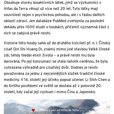
Obsahuje stovky bioaktivních látek, jimž se výzkumníci v
Hifas da Terra věnují už více než 20 let. Tyto látky mají
souvislost nejen s psychickou pohodou, ale i s řadou dalších
oblastí zdraví. Jen databáze PubMed zveřejnila za poslední
dekádu přes 1000 studií o houbách, přičemž významná část z
nich se zabývá právě reishi.
Historie této houby sahá až do druhého tisíciletí př. n. l. Čínský
císař Qin Shi Huang Di, známý mimo jiné stavbou Velké čínské
zdi, tehdy hledal elixír života – a právě reishi mu byla
darována. Po její konzumaci se stala natolik ceněnou, že byla
vyhrazena výhradně pro císařský dvůr. Dodnes je reishi
považována za jednu z nejcennějších složek tradiční čínské
medicíny. V 16. století její účinky popsal učenec Li Shih-Chen a
do širšího povědomí ve světě se dostala až v polovině 20.
století, kdy začal její výzkum i mimo Čínu a Japonsko.