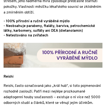
stresem, jeho nadměrná míra způsobuje předčasné stárnutí
pokožky. Vlastnosti měsíčku lékařského souvisí se zklidněním
a zmírněním obtíží.
- 100% přírodní a ručně vyráběné mýdlo
- Neobsahuje parabeny, ftaláty, barviva, petrochemické
látky, karbomery, sulfáty ani DEA (dietanolamin)
- Netestováno na zvířatech
Reishi
Reishi, často označovaná jako „král hub“, si toto pojmenování
rozhodně zaslouží. Patří mezi nejlépe prozkoumané
adaptogenní houby současnosti – existuje o ní více než 5000
odborných studií a článků, které se věnují jejím účinkům.