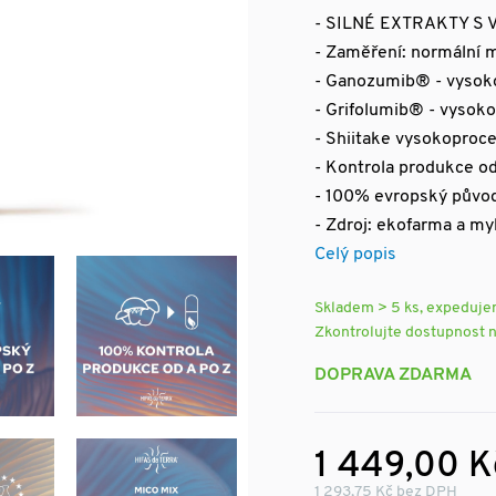
- SILNÉ EXTRAKTY S
- Zaměření: normální 
- Ganozumib® - vysoko
- Grifolumib® - vysoko
- Shiitake vysokoproce
- Kontrola produkce od
- 100% evropský půvo
- Zdroj: ekofarma a my
Celý popis
Skladem > 5 ks, expeduj
Zkontrolujte dostupnost 
DOPRAVA ZDARMA
1 449,00 K
1 293,75 Kč bez DPH