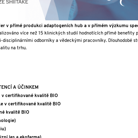
ader v přímé produkci adaptogeních hub a v přímém výzkumu spe
alizováno více než 15 klinických studií hodnotících přímé benefity 
i-disciplinárními odborníky a vědeckými pracovníky. Dlouhodobé s
alitu na trhu.
TENCÍ A ÚČINKEM
 v certifikované kvalitě BIO
e v certifikované kvalitě BIO
né kvalitě BIO
nologie)
iu)
zní les a ekofarma)