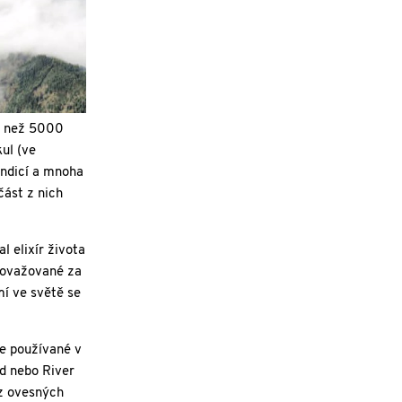
ce než 5000
ul (ve
ondicí a mnoha
část z nich
l elixír života
 považované za
mí ve světě se
ke používané v
ad nebo River
 z ovesných