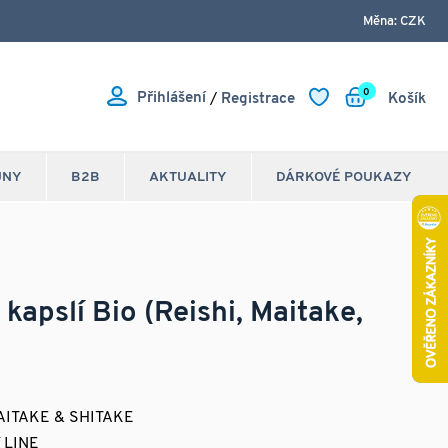
Měna: CZK
0
Přihlášení
/
Registrace
Košík
JNY
B2B
AKTUALITY
DÁRKOVÉ POUKAZY
kapslí Bio (Reishi, Maitake,
MAITAKE & SHITAKE
 LINE