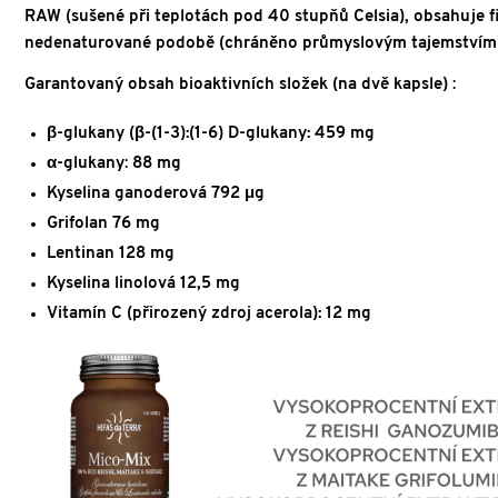
RAW (sušené při teplotách pod 40 stupňů Celsia), obsahuje fi
nedenaturované podobě (chráněno průmyslovým tajemstvím)
Garantovaný obsah bioaktivních složek (na dvě kapsle)
:
β-glukany (β-(1-3):(1-6) D-glukany: 459 mg
α-glukany
:
88 mg
Kyselina ganoderová 792 μg
Grifolan 76 mg
Lentinan 128 mg
Kyselina linolová 12,5 mg
Vitamín C (přirozený zd
roj acerola): 12 mg