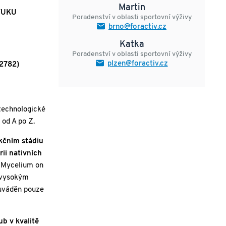
Martin
TUKU
Poradenství v oblasti sportovní výživy
brno@foractiv.cz
Katka
Poradenství v oblasti sportovní výživy
plzen@foractiv.cz
2782)
otechnologické
 od A po Z.
ukčním stádiu
ii nativních
. Mycelium on
s vysokým
 uváděn pouze
ub v kvalitě