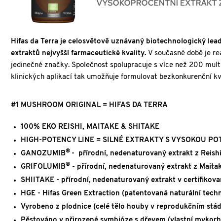
Hifas da Terra je celosvětově uznávaný biotechnologický le
extraktů nejvyšší farmaceutické kvality.
V současné době je re
jedinečné značky. Společnost spolupracuje s více než 200 mult
klinických aplikací tak umožňuje formulovat bezkonkurenční kv
#1 MUSHROOM ORIGINAL = HIFAS DA TERRA
100% EKO REISHI, MAITAKE
& SHITAKE
HIGH-POTENCY LINE
= SILNÉ EXTRAKTY S VYSOKOU PO
®
GANOZUMIB
- přírodní, nedenaturovaný extrakt z Reishi
®
GRIFOLUMIB
- přírodní, nedenaturovaný extrakt z Maitak
SHIITAKE - přírodní, nedenaturovaný extrakt v certifikova
HGE - Hifas Green Extraction (patentovaná naturální tech
Vyrobeno z plodnice (celé tělo houby v reprodukčním stád
Pěstováno v přirozené symbióze s dřevem (vlastní mykorhi