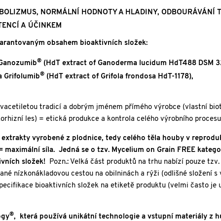
BOLIZMUS, NORMÁLNÍ HODNOTY A HLADINY, ODBOURÁVÁNÍ 
TENCÍ A ÚČINKEM
garantovaným obsahem bioaktivních složek:
®
 Ganozumib
(HdT extract of Ganoderma lucidum HdT488 DSM 3
®
 Grifolumib
(HdT extract of Grifola frondosa HdT-1178),
 dvacetiletou tradicí a dobrým jménem přímého výrobce (vlastní bi
korhizní les) = etická produkce a kontrola celého výrobního procesu
í extrakty vyrobené z plodnice, tedy celého těla houby v reprod
 maximální síla. Jedná se o tzv. Mycelium on Grain FREE kategor
ivních složek!
Pozn.: Velká část produktů na trhu nabízí pouze tzv
né nízkonákladovou cestou na obilninách a rýži (odlišné složení 
pecifikace bioaktivních složek na etiketě produktu (velmi často je
®
ogy
, která používá unikátní technologie a vstupní materiály z h