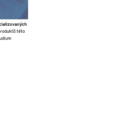
cializovaných
produktů této
tudium