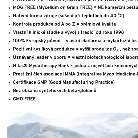
MOG FREE (Mycelium on Grain FREE) = NE komerční pěstová
Nativní forma zdroje (sušení při teplotách do 40 °C)
Kontrola produkce od A po Z = prémiová kvalita
Vlastní klinické studie a vývoj s tradicí od roku 1998
100% Evropský původ = vlastní ekofarma a mykorhizní les
Pozitivní kyslíková produkce = vyšší produkce O
, než sp
2
Uznávaný leader v oboru = vlastní biotechnologické labor
Hifas® Mycotherapy Bank - jedna z největších kmenovýc
Prestižní člen asociace IMMA (Integrative Myco-Medicine 
Certifikace GMP (Good Manufacturing Practice)
Bez obsahu syntetických beta-glukanů
GMO FREE