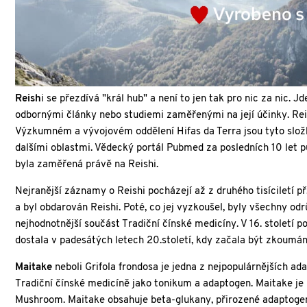
Reish
i se přezdívá "král hub" a není to jen tak pro nic za nic
odbornými články nebo studiemi zaměřenými na její účinky. Rei
Výzkumném a vývojovém oddělení Hifas da Terra jsou tyto složky
dalšími oblastmi. Vědecký portál Pubmed za posledních 10 let 
byla zaměřená právě na Reishi.
Nejranější záznamy o Reishi pocházejí až z druhého tisíciletí př.
a byl obdarován Reishi. Poté, co jej vyzkoušel, byly všechny o
nejhodnotnější součást Tradiční čínské medicíny. V 16. století p
dostala v padesátých letech 20.století, kdy začala být zkoumá
Maitake
neboli Grifola frondosa je jedna z nejpopulárnějších ad
Tradiční čínské medicíně jako tonikum a adaptogen. Maitake je 
Mushroom. Maitake obsahuje beta-glukany, přirozené adaptogenn