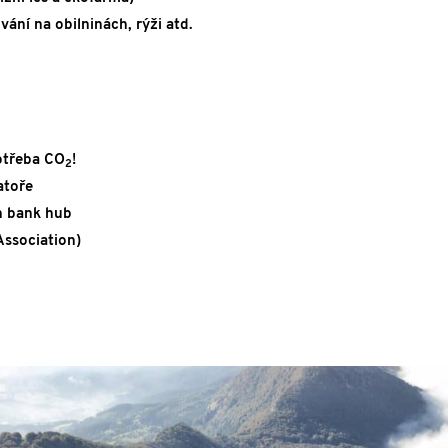
ní na obilninách, rýži atd.
otřeba CO
!
2
atoře
h bank hub
Association)