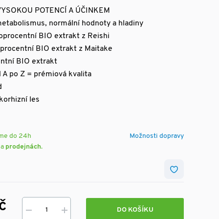
 VYSOKOU POTENCÍ A ÚČINKEM
metabolismus, normální hodnoty a hladiny
procentní BIO extrakt z Reishi
procentní BIO extrakt z Maitake
ntní BIO extrakt
 A po Z = prémiová kvalita
d
korhizní les
eme do 24h
Možnosti dopravy
na
prodejnách
.
č
DO KOŠÍKU