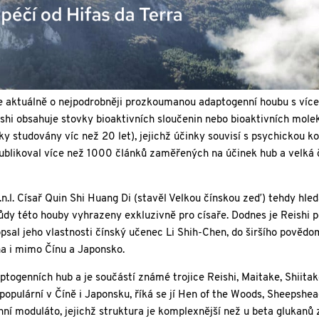
. Jde aktuálně o nejpodrobněji prozkoumanou adaptogenní houbu s ví
shi obsahuje stovky bioaktivních sloučenin nebo bioaktivních molek
 studovány víc než 20 let), jejichž účinky souvisí s psychickou k
publikoval více než 1000 článků zaměřených na účinek hub a velká 
n.l. Císař Quin Shi Huang Di (stavěl Velkou čínskou zeď) tehdy hleda
drůdy této houby vyhrazeny exkluzivně pro císaře. Dodnes je Reishi
opsal jeho vlastnosti čínský učenec Li Shih-Chen, do širšího povědo
na i mimo Čínu a Japonsko.
aptogenních hub a je součástí známé trojice Reishi, Maitake, Shiita
populární v Číně i Japonsku, říká se jí Hen of the Woods, Sheepshe
í moduláto, jejichž struktura je komplexnější než u beta glukanů