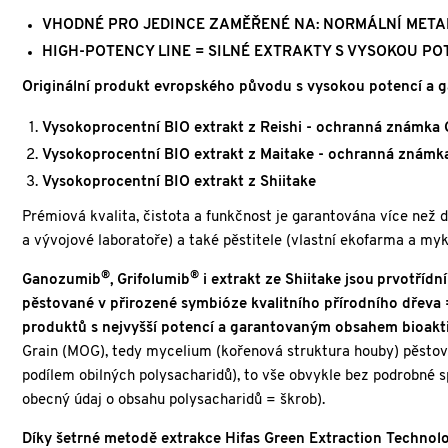
VHODNÉ PRO JEDINCE ZAMĚŘENÉ NA: NORMÁLNÍ META
HIGH-POTENCY LINE
= SILNÉ EXTRAKTY S VYSOKOU PO
Originální produkt evropského původu s vysokou potencí a 
Vysokoprocentní BIO extrakt z Reishi - ochranná známka
Vysokoprocentní BIO extrakt z Maitake - ochranná známka
Vysokoprocentní BIO extrakt z Shiitake
Prémiová kvalita, čistota a funkčnost je garantována více než
a vývojové laboratoře) a také pěstitele (vlastní ekofarma a my
®
®
Ganozumib
,
Grifolumib
i extrakt ze Shiitake jsou
prvotřídn
pěstované v přirozené symbióze kvalitního přírodního dřeva =
produktů s nejvyšší potencí a garantovaným obsahem bioakt
Grain (MOG), tedy mycelium (kořenová struktura houby) pěstova
podílem obilných polysacharidů), to vše obvykle bez podrobné s
obecný údaj o obsahu polysacharidů = škrob).
Díky šetrné metodě extrakce Hifas Green Extraction Technol