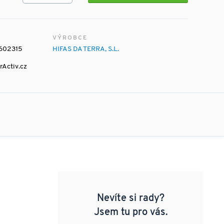
VÝROBCE
602315
HIFAS DA TERRA, S.L.
rActiv.cz
Nevíte si rady?
Jsem tu pro vás.