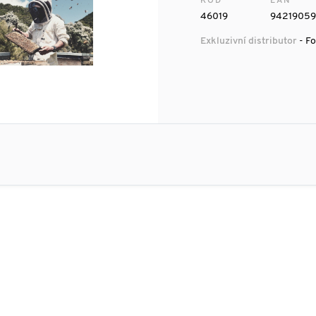
KÓD
EAN
46019
94219059
Exkluzivní distributor
- Fo