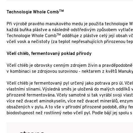
TM
Technologie Whole Comb
Při výrobě pravého manukového medu je použita technologie 
každá buňka plástve a následně odstředivým způsobem vytlačen 
TM
Technologie Whole Comb
odděluje z plástve celý její obsah 
včelí vosk a nečistoty (za teplot nepřesahujících přirozenou tepl
Včelí chléb, fermentovaný poklad přírody
Včelí chléb je obrovsky cenným zdrojem živin a pravděpodobně j
v kombinaci se zdrojovou surovinou - nektarem z květů Manuk
Včelí chléb je fermentovaný pyl určený jako potrava pro úl. V
vlastními slinami. Výsledná směs je uložená do malých oddílků 
přirozeně fermentována. Včely samotné si tak vyrábí svoji vlas
více než dvacet aminokyselin, více než dvacet minerálů, enzymy, 
obsažených v pylu. A to vše v přírodní přirozené podobě, díky fe
biodostupnost než rostlinný nebo včelí pyl. Podle bájí jej spolu