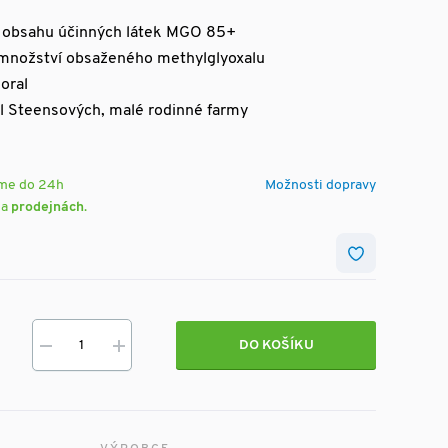
 a obsahu účinných látek MGO 85+
množství obsaženého methylglyoxalu
oral
yl Steensových, malé rodinné farmy
eme do 24h
Možnosti dopravy
na
prodejnách
.
DO KOŠÍKU