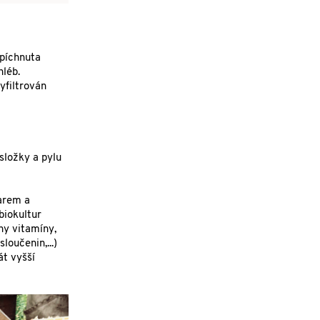
opíchnuta
hléb.
yfiltrován
složky a pylu
tarem a
biokultur
ny vitamíny,
loučenin,...)
át vyšší