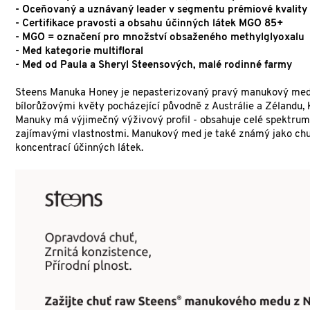
- Oceňovaný a uznávaný leader v segmentu prémiové kvality s
- Certifikace pravosti a obsahu účinných látek MGO 85+
- MGO = označení pro množství obsaženého
methylglyoxalu
- Med kategorie multifloral
- Med od Paula a Sheryl Steensových, malé rodinné farmy
Steens Manuka Honey je nepasterizovaný pravý manukový med z
bílorůžovými květy pocházející původně z Austrálie a Zéland
Manuky má výjimečný výživový profil - obsahuje celé spektrum e
zajímavými vlastnostmi. Manukový med je také známý jako chuťo
koncentrací účinných látek.