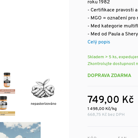
roku 1982
- Certifikace pravosti
- MGO = označení pro 
- Med kategorie multifl
- Med od Paula a Sher
Celý popis
Skladem > 5 ks, expeduj
Zkontrolujte dostupnost 
DOPRAVA ZDARMA
749,00 Kč
1 498,00 Kč/kg
668,75 Kč bez DPH