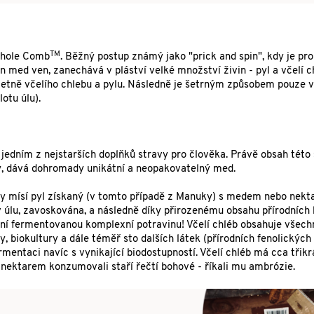
TM
Whole Comb
. Běžný postup známý jako "prick and spin", kdy je pr
med ven, zanechává v pláství velké množství živin - pyl a včelí c
včetně včelího chlebu a pylu. Následně je šetrným způsobem pouze v
otu úlu).
edním z nejstarších doplňků stravy pro člověka. Právě obsah této 
y, dává dohromady unikátní a neopakovatelný med.
čely mísí pyl získaný (v tomto případě z Manuky) s medem nebo nek
v úlu, zavoskována, a následně díky přirozenému obsahu přírodních 
tní fermentovanou komplexní potravinu! Včelí chléb obsahuje všech
biokultury a dále téměř sto dalších látek (přírodních fenolických s
rmentaci navíc s vynikající biodostupností. Včelí chléb má cca třikr
 s nektarem konzumovali staří řečtí bohové - říkali mu ambrózie.