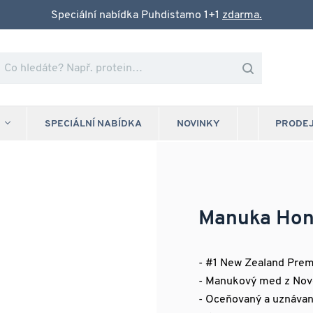
Speciální nabídka Puhdistamo 1+1
zdarma.
SPECIÁLNÍ NABÍDKA
NOVINKY
PRODE
Manuka Hon
- #1 New Zealand Pre
- Manukový med z Novéh
- Oceňovaný a uznávaný