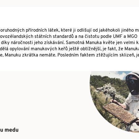
hodných přírodních látek, které ji odlišují od jakéhokoli jiného m
novozélandských státních standardů a na čistotu podle UMF a MGO 
 díky náročnosti jeho získávání. Samotná Manuka květe jen velmi 
dělá opylování manukových keřů ještě obtížnější, je fakt, že Manu
te, Manuku zkrátka nemáte. Posledním faktem ztěžujícím sklizeň, je