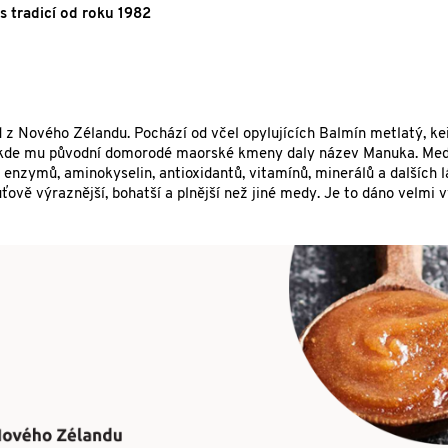
 tradicí od roku 1982
 Nového Zélandu. Pochází od včel opylujících Balmín metlatý, ke
u, kde mu původní domorodé maorské kmeny daly název Manuka. Med
nzymů, aminokyselin, antioxidantů, vitamínů, minerálů a dalších l
vě výraznější, bohatší a plnější než jiné medy. Je to dáno velmi 