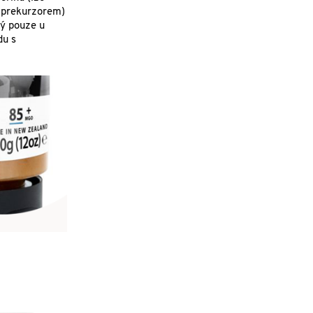
o prekurzorem)
ný pouze u
du s