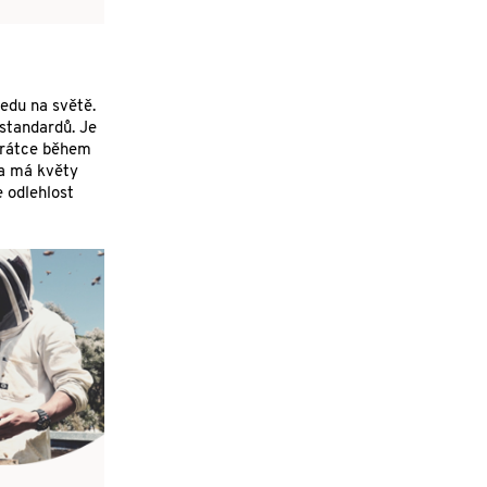
edu na světě.
standardů. Je
krátce během
ka má květy
 odlehlost