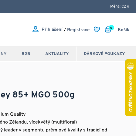
Měna: CZK
0
Přihlášení
/
Registrace
Košík
JNY
B2B
AKTUALITY
DÁRKOVÉ POUKAZY
ey 85+ MGO 500g
mium Quality
o Zélandu, vícekvětý (multifloral)
 leader v segmentu prémiové kvality s tradicí od