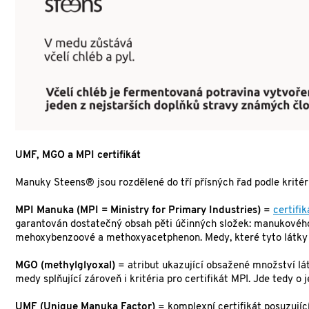
UMF, MGO a MPI certifikát
Manuky Steens® jsou rozdělené do tří přísných řad podle kritéri
MPI Manuka (MPI = Ministry for Primary Industries)
=
certifik
garantován dostatečný obsah pěti účinných složek: manukového 
mehoxybenzoové a methoxyacetphenon. Medy, které tyto látky
MGO (methylglyoxal)
= atribut ukazující obsažené množství lá
medy splňující zároveň i kritéria pro certifikát MPI. Jde tedy o
UMF (Unique Manuka Factor)
= komplexní certifikát posuzujíc