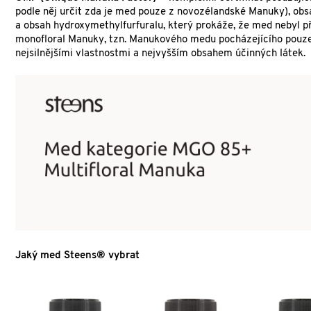
podle něj určit zda je med pouze z novozélandské Manuky), obs
a obsah hydroxymethylfurfuralu, který prokáže, že med nebyl pří
monofloral Manuky, tzn. Manukového medu pocházejícího pouze a
nejsilnějšími vlastnostmi a nejvyšším obsahem účinných látek.
Jaký med Steens® vybrat