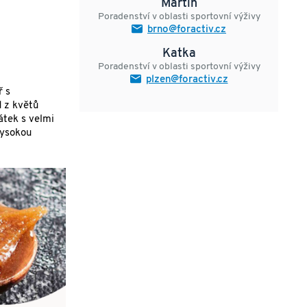
Martin
Poradenství v oblasti sportovní výživy
brno@foractiv.cz
Katka
Poradenství v oblasti sportovní výživy
plzen@foractiv.cz
ř s
 z květů
átek s velmi
vysokou