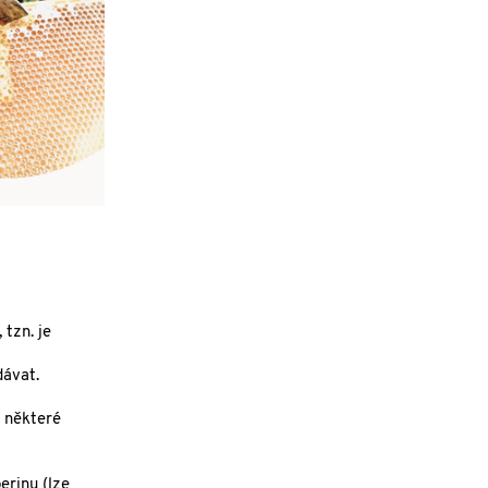
tzn. je
ávat.
e některé
erinu (lze