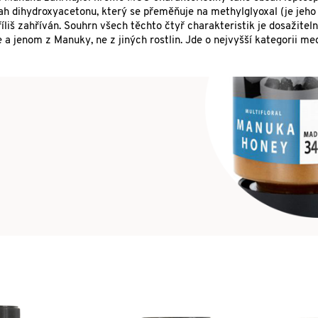
ah dihydroxyacetonu, který se přeměňuje na methylglyoxal (je jeh
liš zahříván. Souhrn všech těchto čtyř charakteristik je dosažitel
 jenom z Manuky, ne z jiných rostlin. Jde o nejvyšší kategorii me