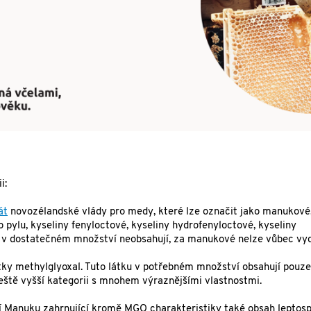
i:
át
novozélandské vlády pro medy, které lze označit jako manukové, 
pylu, kyseliny fenyloctové, kyseliny hydrofenyloctové, kyseliny
 v dostatečném množství neobsahují, za manukové nelze vůbec vyd
tky methylglyoxal. Tuto látku v potřebném množství obsahují pouz
 ještě vyšší kategorii s mnohem výraznějšími vlastnostmi.
í Manuku zahrnující kromě MGO charakteristiky také obsah leptosp