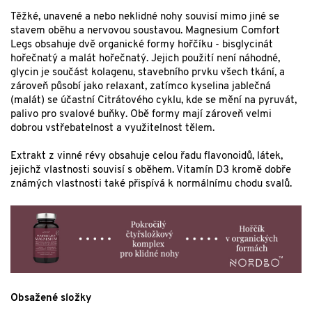
Těžké, unavené a nebo neklidné nohy souvisí mimo jiné se
stavem oběhu a nervovou soustavou. Magnesium Comfort
Legs obsahuje dvě organické formy hořčíku - bisglycinát
hořečnatý a malát hořečnatý. Jejich použití není náhodné,
glycin je součást kolagenu, stavebního prvku všech tkání, a
zároveň působí jako relaxant, zatímco kyselina jablečná
(malát) se účastní Citrátového cyklu, kde se mění na pyruvát,
palivo pro svalové buňky. Obě formy mají zároveň velmi
dobrou vstřebatelnost a využitelnost tělem.
Extrakt z vinné révy obsahuje celou řadu flavonoidů, látek,
jejichž vlastnosti souvisí s oběhem. Vitamín D3 kromě dobře
známých vlastnosti také přispívá k normálnímu chodu svalů.
Obsažené složky