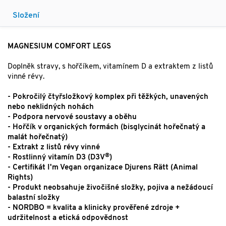
Složení
MAGNESIUM COMFORT LEGS
Doplněk stravy, s hořčíkem, vitamínem D a extraktem z listů
vinné révy.
- Pokročilý čtyřsložkový komplex při těžkých, unavených
nebo neklidných nohách
- Podpora nervové soustavy a oběhu
- Hořčík v organických formách (bisglycinát hořečnatý a
malát hořečnatý)
- Extrakt z listů révy vinné
®
- Rostlinný vitamín D3 (D3V
)
- Certifikát I'm Vegan organizace Djurens Rätt (Animal
Rights)
- Produkt neobsahuje živočišné složky, pojiva a nežádoucí
balastní složky
- NORDBO = kvalita a klinicky prověřené zdroje +
udržitelnost a etická odpovědnost