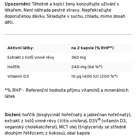
Upozornění:
Těhotné a kojící ženy konzultujte užívání s
lékařem. Není náhrada pestré stravy. Nepřekračujte
doporučenou dávku. Skladujte v suchu, chladu, mimo dosah
dětí.
Aktivní látky:
na 2 kapsle (% RHP*)
Extrakt z listů vinné révy
360 mg
Hořčík
240 mg (64 %*)
Vitamín D3
10 µg (400 IU) (200 %*)
*% RHP - Referenční hodnota příjmu vitamínů a minerálních
látek
Složení:
hořčík (bisglycinát hořečnatý a jablečnan hořečnatý),
®
extrakt z listů vinné révy (
Vitis vinifera
), D3V
(vitamín D3,
veganský cholekalciferol), MCT olej (triglyceridy se středně
dlouhým řetězcem; z kokosu), obal kapsle