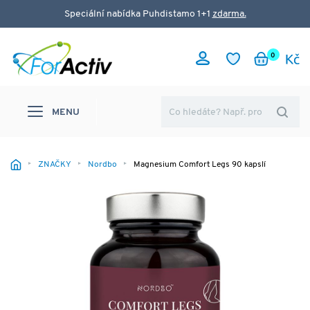
Speciální nabídka Puhdistamo 1+1
zdarma.
0
MENU
ZNAČKY
Nordbo
Magnesium Comfort Legs 90 kapslí