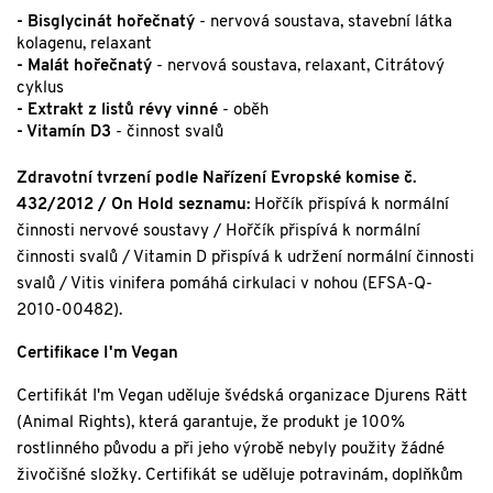
- Bisglycinát hořečnatý
- nervová soustava, stavební látka
kolagenu, relaxant
- Malát hořečnatý
- nervová soustava, relaxant, Citrátový
cyklus
- Extrakt z listů révy vinné
- oběh
- Vitamín D3
- činnost svalů
Zdravotní tvrzení podle Nařízení Evropské komise č.
432/2012 / On Hold seznamu:
Hořčík přispívá k normální
činnosti nervové soustavy / Hořčík přispívá k normální
činnosti svalů / Vitamin D přispívá k udržení normální činnosti
svalů / Vitis vinifera pomáhá cirkulaci v nohou (EFSA-Q-
2010-00482).
Certifikace I'm Vegan
Certifikát I'm Vegan uděluje švédská organizace Djurens Rätt
(Animal Rights), která garantuje, že produkt je 100%
rostlinného původu a při jeho výrobě nebyly použity žádné
živočišné složky. Certifikát se uděluje potravinám, doplňkům