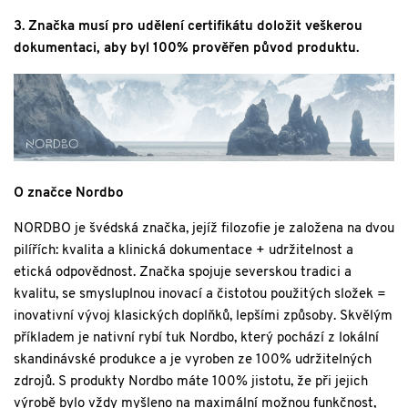
3. Značka musí pro udělení certifikátu doložit veškerou
dokumentaci, aby byl 100% prověřen původ produktu.
O značce Nordbo
NORDBO je švédská značka, jejíž filozofie je založena na dvou
pilířích: kvalita a klinická dokumentace + udržitelnost a
etická odpovědnost.
Značka spojuje severskou tradici a
kvalitu, se smysluplnou inovací a čistotou použitých složek =
inovativní vývoj klasických doplňků, lepšími způsoby.
Skvělým
příkladem je nativní rybí tuk Nordbo, který pochází z lokální
skandinávské produkce a je vyroben ze 100% udržitelných
zdrojů.
S produkty Nordbo máte 100% jistotu, že při jejich
výrobě bylo vždy myšleno na maximální možnou funkčnost,