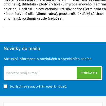
officinalis), Bibhitaki - plody vrcholáku myrobalánového (Temrina
belerica), Haritaki - plody vrcholáku tříslovinného (Terminalia ch
kůra z červené olše (Ulmus rubra), proskurník lékařský (Althaea
officinalis), rostlinná kapsle (celuóza).
Novinky do mailu
Aktuální informace o novinkách a speciálních akcích
PŘIHLÁSIT
Souhlasím se zpracováním osobních údajů.