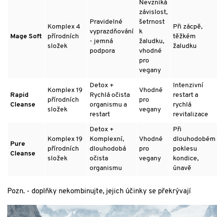
Nevzniká
závislost,
Pravidelné
šetrnost
Komplex 4
Při zácpě,
vyprazdňování
k
Mage Soft
přírodních
těžkém
- jemná
žaludku,
složek
žaludku
podpora
vhodné
pro
vegany
Detox +
Intenzivní
Komplex 19
Vhodné
Rapid
Rychlá očista
restart a
přírodních
pro
Cleanse
organismu a
rychlá
složek
vegany
restart
revitalizace
Detox +
Při
Komplex 19
Komplexní,
Vhodné
dlouhodobém
Pure
přírodních
dlouhodobá
pro
poklesu
Cleanse
složek
očista
vegany
kondice,
organismu
únavě
Pozn. - doplňky nekombinujte, jejich účinky se překrývají