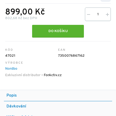
899,00 Kč
802,68 Kč bez DPH
DO KOŠÍKU
KÓD
EAN
47021
7350076867162
VÝROBCE
Nordbo
Exkluzivní distributor
- ForActiv.cz
Popis
Dávkování