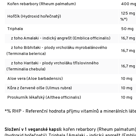
Kořen rebarbory (Rheum palmatum)
400 m
125 mg 
Hořčík (Hydroxid hořečnatý)
%*)
Triphala
50 mg
z toho Amalaki - indický angrešt (Emblica officinalis)
16,7 mg
z toho Bibhitaki - plody vrcholáku myrobalánového
16,7 mg
(Terminalia belerica)
z toho Haritaki - plody vrcholáku tříslovinného
16,7 mg
(Terminalia chebula)
Aloe vera (Aloe barbadensis)
10 mg
Kůra z červené olše (Ulmus rubra)
10 mg
Proskurník lékařský (Althea officinalis)
10 mg
*% RHP - Referenční hodnota příjmu vitamínů a minerálních láte
Složení v 1 veganské kapsli:
kořen rebarbory (Rheum palmatum),
(hydroxid hořečnatý), Triphala [Amalaki - indický angrešt (Embli