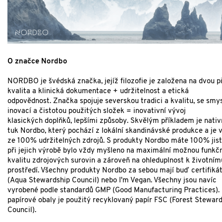
O značce Nordbo
NORDBO je švédská značka, jejíž filozofie je založena na dvou pil
kvalita a klinická dokumentace + udržitelnost a etická
odpovědnost.
Značka spojuje severskou tradici a kvalitu, se smy
inovací a čistotou použitých složek = inovativní vývoj
klasických doplňků, lepšími způsoby.
Skvělým příkladem je nativn
tuk Nordbo, který pochází z lokální skandinávské produkce a je 
ze 100% udržitelných zdrojů.
S produkty Nordbo máte 100% jist
při jejich výrobě bylo vždy myšleno na maximální možnou funkčn
kvalitu zdrojových surovin a zároveň na ohleduplnost k životním
prostředí. Všechny produkty Nordbo za sebou mají buď certifiká
(Aqua Stewardship Council) nebo I'm Vegan. Všechny jsou navíc
vyrobené podle standardů GMP (Good Manufacturing Practices).
papírové obaly je použitý recyklovaný papír FSC (Forest Stewar
Council).