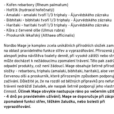
- Kořen rebarbory (Rheum palmatum)
- Hořčík (hydroxid hořečnatý)
- Amalaki
-
amalaki tvoří 1/3 triphaly - Ájurvédského zázraku
- Bibhitaki
-
bibhitaki tvoří 1/3 triphaly - Ájurvédského zázraku
- Haritaki
-
haritaki tvoří 1/3 triphaly - Ájurvédského zázraku
- Kůra z červené olše (Ulmus rubra)
- Proskurník lékařský (Althaea officinalis)
Nordbo Mage je komplex zcela unikátních přírodních složek za
na oblast pravidelného funkce střev a vyprazdňování. Přirozená 
alespoň jedna návštěva toalety denně, při vysoké zátěži nebo st
může docházet k nežádoucímu zpomalení trávení. Tělo pak zadr
odpadní produkty, což není žádoucí. Mage obsahuje šetrné přírod
složky -
rebarboru, triphalu (amalaki, bibhitaki, haritaki), aloe ver
červenou olši a proskurník, které přirozeným způsobem podporuj
zažívání. Důležité je, že na rozdíl od běžných přípravků pro nefun
trávení nedráždí žaludek, ale naopak šetrně podporují jeho vlastn
činnost.
Účinek Mage obvykle nastupuje ráno po večerním užit
- 4 dnů po pravidelném užívání). Mage se doporučuje při zácp
zpomalené funkci střev, těžkém žaludku, nebo bolesti při
vyprazdňování.