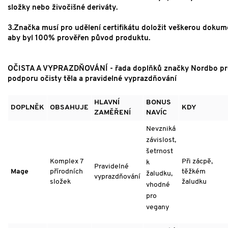
složky nebo živočišné deriváty.
3.Značka musí pro udělení certifikátu doložit veškerou dokum
aby byl 100% prověřen původ produktu.
OČISTA A VYPRAZDŇOVÁNÍ - řada doplňků značky Nordbo pr
podporu očisty těla a pravidelné vyprazdňování
HLAVNÍ
BONUS
DOPLNĚK
OBSAHUJE
KDY
ZAMĚŘENÍ
NAVÍC
Nevzniká
závislost,
šetrnost
Komplex 7
Při zácpě,
k
Pravidelné
Mage
přírodních
těžkém
žaludku,
vyprazdňování
složek
žaludku
vhodné
pro
vegany