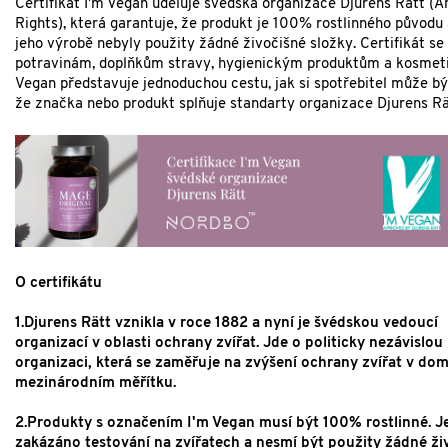
Certifikát I'm Vegan uděluje švédská organizace Djurens Rätt (A
Rights), která garantuje, že produkt je 100% rostlinného původu 
jeho výrobě nebyly použity žádné živočišné složky. Certifikát se
potravinám, doplňkům stravy, hygienickým produktům a kosmeti
Vegan představuje jednoduchou cestu, jak si spotřebitel může být
že značka nebo produkt splňuje standarty organizace Djurens Rä
O certifikátu
1.Djurens Rätt vznikla v roce 1882 a nyní je švédskou vedoucí
organizací v oblasti ochrany zvířat. Jde o politicky nezávislou
organizaci, která se zaměřuje na zvýšení ochrany zvířat v dom
mezinárodním měřítku.
2.Produkty s označením I'm Vegan musí být 100% rostlinné. Je
zakázáno testování na zvířatech a nesmí být použity žádné ži