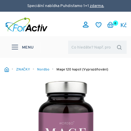
Speciální nabídka Puhdistamo 1+1
zdarma.
0
MENU
ZNAČKY
Nordbo
Mage 120 kapslí (Vyprazdňování)