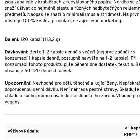
jsou zabalené v krabičkách z recyklovaného papíru. Nordbo se z
snaží užívat co nejméně plastu a různých nadbytečných reklamn
předmětů. Naopak se snaží o minimalismus a střídmost. Na prv
místě je 100% kvalita produktu, ne agresivní marketing.
Balení:
120 kapslí (113,2 g)
Dávkování:
Berte 1-2 kapsle denně s večeří (nejprve začněte s
konzumací 1 kapsle denně, postupně navyšte na 1-2 kapsle). Při
konzumaci tohoto produktu pijte během dne dostatek tekutin. Ba
obsahuje 60-120 denních dávek.
Upozornění:
Nevhodné pro děti, těhotné a kojící ženy. Nepřekra
doporučenou denní dávku. Není náhrada pestré stravy, Skladujte
chladu a suchu, mimo dosah dětí a slunečního záření. Vhodné pro
vegany.
v 1 kaps
Výživové údaje:
RHP*)