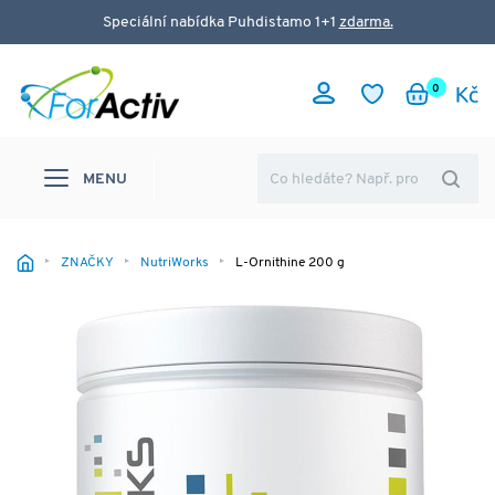
Speciální nabídka Puhdistamo 1+1
zdarma.
0
MENU
ZNAČKY
NutriWorks
L-Ornithine 200 g