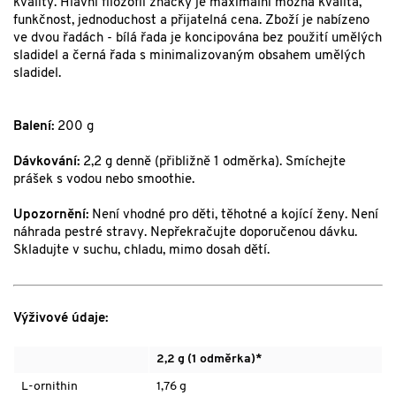
kvality. Hlavní filozofií značky je maximální možná kvalita,
funkčnost, jednoduchost a přijatelná cena. Zboží je nabízeno
ve dvou řadách - bílá řada je koncipována bez použití umělých
sladidel a černá řada s minimalizovaným obsahem umělých
sladidel.
Balení:
200 g
Dávkování:
2,2 g denně (přibližně 1 odměrka). Smíchejte
prášek s vodou nebo smoothie.
Upozornění:
Není vhodné pro děti, těhotné a kojící ženy. Není
náhrada pestré stravy. Nepřekračujte doporučenou dávku.
Skladujte v suchu, chladu, mimo dosah dětí.
Výživové údaje:
2,2 g (1 odměrka)*
L-ornithin
1,76 g