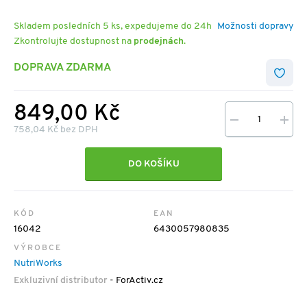
Skladem posledních 5 ks, expedujeme do 24h
Možnosti dopravy
Zkontrolujte dostupnost na
prodejnách
.
DOPRAVA ZDARMA
849,00 Kč
758,04 Kč bez DPH
DO KOŠÍKU
KÓD
EAN
16042
6430057980835
VÝROBCE
NutriWorks
Exkluzivní distributor
- ForActiv.cz