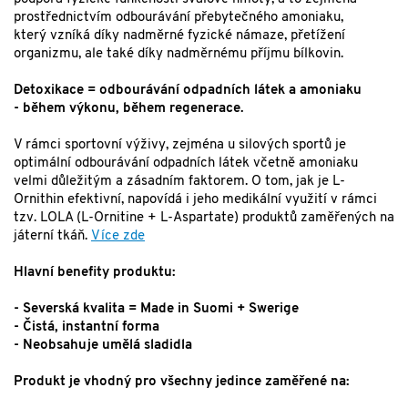
prostřednictvím odbourávání přebytečného amoniaku,
který vzníká díky nadměrné fyzické námaze, přetížení
organizmu, ale také díky nadměrnému příjmu bílkovin.
Detoxikace = odbourávání odpadních látek a amoniaku
- během výkonu, během regenerace.
V rámci sportovní výživy, zejména u silových sportů je
optimální odbourávání odpadních látek včetně amoniaku
velmi důležitým a zásadním faktorem. O tom, jak je L-
Ornithin efektivní, napovídá i jeho medikální využití v rámci
tzv. LOLA (L-Ornitine + L-Aspartate) produktů zaměřených na
játerní tkáň.
Více zde
Hlavní benefity produktu:
- Severská kvalita = Made in Suomi + Swerige
- Čistá, instantní forma
- Neobsahuje umělá sladidla
Produkt je vhodný pro všechny jedince zaměřené na: