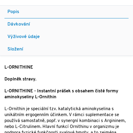
Popis
Dávkování
Výživové údaje
Složení
L-ORNITHINE
Doplněk stravy.
L-ORNITHINE -
Instantní prášek s obsahem čisté formy
aminokyseliny L-Ornithin
L-Ornithin je speciální tzv. katalytická aminokyselina s
unikátním ergogenním účinkem. V rámci suplementace se
používá samostatně, popř. v synergní kombinaci s Argininem,
nebo L-Citrulinem. Hlavní funkcí Ornithinu v organizmu je
podpora fyzické funkčnosti svalové hmoty, a to zejména