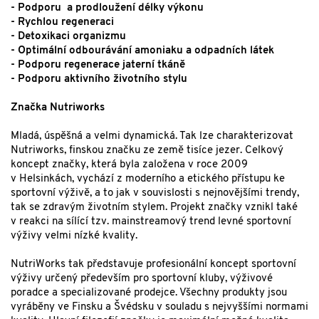
- Podporu a prodloužení délky výkonu
- Rychlou regeneraci
- Detoxikaci organizmu
- Optimální odbourávání amoniaku a odpadních látek
- Podporu regenerace jaterní tkáně
- Podporu aktivního životního stylu
Značka Nutriworks
Mladá, úspěšná a velmi dynamická. Tak lze charakterizovat
Nutriworks, finskou značku ze země tisíce jezer. Celkový
koncept značky, která byla založena v roce 2009
v Helsinkách, vychází z moderního a etického přístupu ke
sportovní výživě, a to jak v souvislosti s nejnovějšími trendy,
tak se zdravým životním stylem. Projekt značky vznikl také
v reakci na sílící tzv. mainstreamový trend levné sportovní
výživy velmi nízké kvality.
NutriWorks tak představuje profesionální koncept sportovní
výživy určený především pro sportovní kluby, výživové
poradce a specializované prodejce. Všechny produkty jsou
vyráběny ve Finsku a Švédsku v souladu s nejvyššími normami