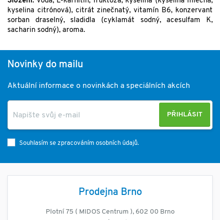
Složení:
voda, L-karnitin, fruktóza, kyselina (kyselina mléčná,
kyselina citrónová), citrát zinečnatý, vitamín B6, konzervant
sorban draselný, sladidla (cyklamát sodný, acesulfam K,
sacharin sodný), aroma.
Novinky do mailu
Aktuální informace o novinkách a speciálních akcích
PŘIHLÁSIT
Souhlasím se zpracováním osobních údajů.
Prodejna Brno
Plotní 75 ( MIDOS Centrum ), 602 00 Brno