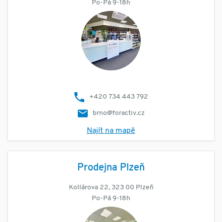
Po-Pá 9-18h
+420 734 443 792
brno@foractiv.cz
Najít na mapě
Prodejna Plzeň
Kollárova 22, 323 00 Plzeň
Po-Pá 9-18h