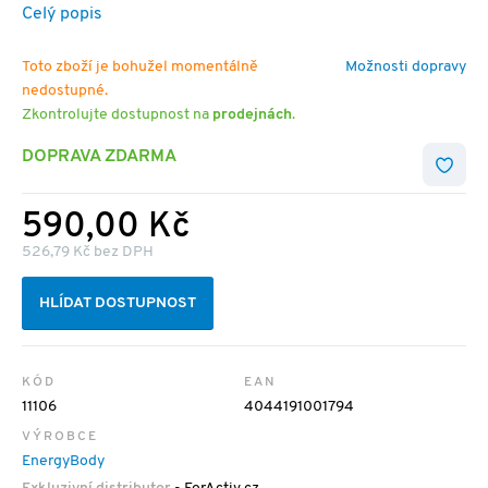
Celý popis
Toto zboží je bohužel momentálně
Možnosti dopravy
nedostupné.
Zkontrolujte dostupnost na
prodejnách
.
DOPRAVA ZDARMA
590,00 Kč
526,79 Kč bez DPH
HLÍDAT DOSTUPNOST
KÓD
EAN
11106
4044191001794
VÝROBCE
EnergyBody