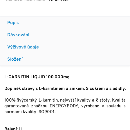
Exkluzivní distributor
- ForActiv.cz
Popis
Dávkování
Výživové údaje
Složení
L-CARNITIN LIQUID 100.000mg
Doplněk stravy s L-karnitinem a zinkem. S cukrem a sladidly.
100% švýcarský L-karnitin, nejvyšší kvality a čistoty. Kvalita
garantovaná značkou ENERGYBODY, vyrobeno v souladu s
normami kvality ISO9001.
Balení:
1l