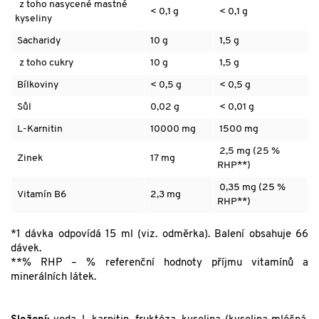
z toho nasycené mastné
< 0,1 g
< 0,1 g
kys
eliny
Sacharidy
10 g
1,5 g
z toho cukry
10 g
1,5 g
Bílkoviny
< 0,5 g
< 0,5 g
Sůl
0,02 g
< 0,01 g
L-Karnitin
10000 mg
1500 mg
2,5 mg (25 %
Z
inek
17 mg
RHP**)
0,35 mg (25 %
Vitamín B6
2,3 mg
RHP**)
*1 dávka odpovídá 15 ml (viz. odměrka). Balení obsahuje 66
dávek.
**% RHP – % referenční hodnoty příjmu vitamínů a
minerálních látek.