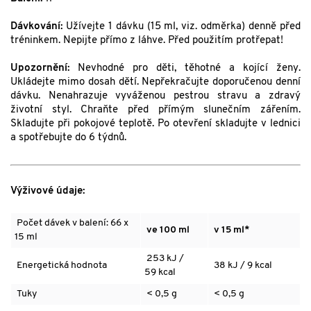
Dávkování:
Užívejte 1 dávku (15 ml, viz. odměrka) denně před
tréninkem. Nepijte přímo z láhve. Před použitím protřepat!
Upozornění:
Nevhodné pro děti, těhotné a kojící ženy.
Ukládejte mimo dosah dětí. Nepřekračujte doporučenou denní
dávku. Nenahrazuje vyváženou pestrou stravu a zdravý
životní styl. Chraňte před přímým slunečním zářením.
Skladujte při pokojové teplotě. Po otevření skladujte v lednici
a spotřebujte do 6 týdnů.
Výživové údaje:
Počet dávek v balení: 66 x
ve 100 ml
v 15 ml*
15 ml
253 kJ /
Energetická hodnota
38 kJ / 9 kcal
59 kcal
Tuky
< 0,5 g
< 0,5 g