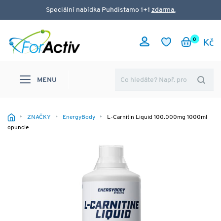
Speciální nabídka Puhdistamo 1+1
zdarma.
0
MENU
ZNAČKY
EnergyBody
L-Carnitin Liquid 100.000mg 1000ml
opuncie