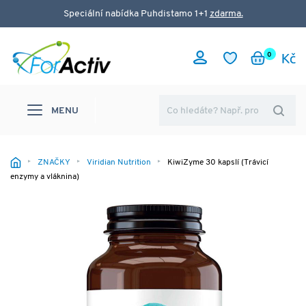
Speciální nabídka Puhdistamo 1+1
zdarma.
0
MENU
ZNAČKY
Viridian Nutrition
KiwiZyme 30 kapslí (Trávicí
enzymy a vláknina)