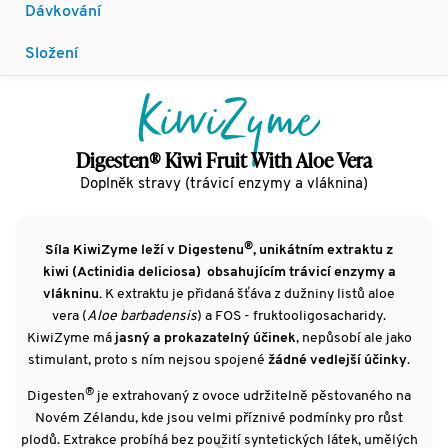
Dávkování
Složení
KiwiZyme
Digesten® Kiwi Fruit With Aloe Vera
Doplněk stravy (trávicí enzymy a vláknina)
®
Síla KiwiZyme leží v Digestenu
, unikátním extraktu z
kiwi (Actinidia deliciosa) obsahujícím trávicí enzymy a
vlákninu.
K extraktu je přidaná šťáva z dužniny listů aloe
vera (
Aloe barbadensis
) a FOS - fruktooligosacharidy.
KiwiZyme má
jasný a prokazatelný účinek
, nepůsobí ale jako
stimulant, proto s ním nejsou spojené
žádné vedlejší účinky
.
®
Digesten
je extrahovaný z ovoce udržitelně pěstovaného na
Novém Zélandu, kde jsou velmi příznivé podmínky pro růst
plodů. Extrakce probíhá bez použití syntetických látek, umělých