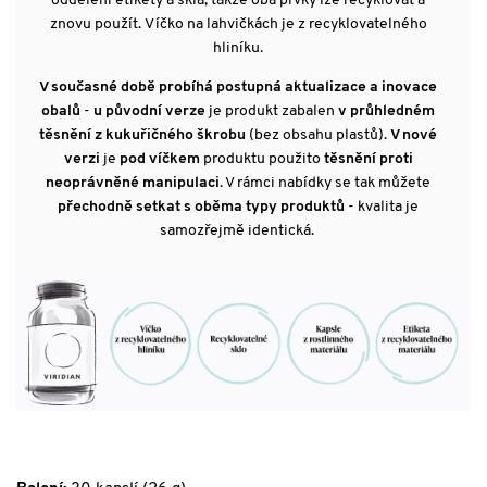
oddělení etikety a skla, takže oba prvky lze recyklovat a
znovu použít. Víčko na lahvičkách je z recyklovatelného
hliníku.
V současné době probíhá postupná aktualizace a inovace
obalů
-
u původní verze
je produkt zabalen
v průhledném
těsnění z kukuřičného škrobu
(bez obsahu plastů).
V nové
verzi
je
pod víčkem
produktu použito
těsnění proti
neoprávněné manipulaci
. V rámci nabídky se tak můžete
přechodně setkat s oběma typy produktů
- kvalita je
samozřejmě identická.