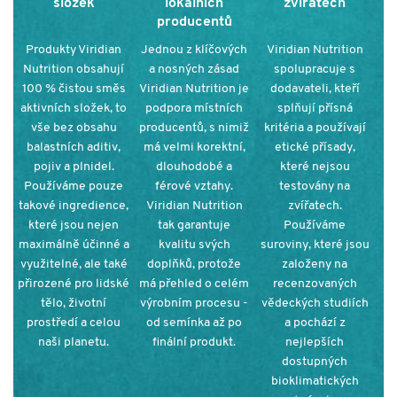
složek
lokálních
zvířatech
producentů
Produkty Viridian
Jednou z klíčových
Viridian Nutrition
Nutrition obsahují
a nosných zásad
spolupracuje s
100 % čistou směs
Viridian Nutrition je
dodavateli, kteří
aktivních složek, to
podpora místních
splňují přísná
vše bez obsahu
producentů, s nimiž
kritéria a používají
balastních aditiv,
má velmi korektní,
etické přísady,
pojiv a plnidel.
dlouhodobé a
které nejsou
Používáme pouze
férové vztahy.
testovány na
takové ingredience,
Viridian Nutrition
zvířatech.
které jsou nejen
tak garantuje
Používáme
maximálně účinné a
kvalitu svých
suroviny, které jsou
využitelné, ale také
doplňků, protože
založeny na
přirozené pro lidské
má přehled o celém
recenzovaných
tělo, životní
výrobním procesu -
vědeckých studiích
prostředí a celou
od semínka až po
a pochází z
naši planetu.
finální produkt.
nejlepších
dostupných
bioklimatických