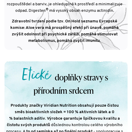
rozpouštědel a barviv, je ohleduplná k prostředí a minimalizuje
®
odpad. Digesten
má vysoký obsah enzymu actinidin.
Zdravotní tvrzení podle tzv. On Hold seznamu Evropské
komise: Aloe vera má prospěšný efekt při únavě, pomáhá
zvýšit odolnost při psychické zátěži, pomáhá stimulovat
metabolismus, pomáhá zvýšit imunitu.
Etické
doplňky stravy s
přírodním srdcem
Produkty značky Viridian Nutrition obsahují pouze čistou
směs bioaktivních složek = 100 % aktivních látek a 0
% balastních aditiv
.
Výrobce garantuje špičkovou kvalitu a
čistotu svých produktů
důslednou kontrolou celého výrobního
procesu. A
to od semínka až po finální produkt
- spolupracuje s