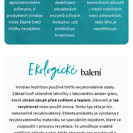
agrochemického
deaktivace
komerčních důvodů
průmyslu. V
obsažených
– nikoli nutričních,
produktech Viridian
enzymů a živých
nebo zdravotních.
nikdy žádné GMO
biokultur, což
Vaše tělo je
složky nenajdete.
prodlužuje
nepotřebuje.
trvanlivost.
Ekologické
balení
Viridian Nutrition používá 100% recyklovatelné obaly.
Základ tvoří skleněné lahvičky z takzvaného amber glass,
které
chrání obsah před světlem a teplem
. Zároveň je
lze
recyklovat
nebo použít znova. Tento typ skla je tzv.
nekonečně recyklovatelný. Etiketa produktu je vyrobena z
recyklovatelného materiálu se speciálním lepidlem, které se
rozpouští v procesu recyklace. To umožňuje snadné