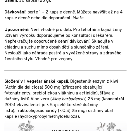
Balení:
30 kapslí (26 g).
Dávkování:
berte 1 – 2 kapsle denně. Můžete navýšit až na 4
kapsle denně nebo dle doporučení lékaře.
Upozornění:
Není vhodné pro děti. Pro těhotné a kojící ženy
užívání výrobku doporučujeme po konzultaci s lékařem.
Nepřekračujte doporučené denní dávkování. Skladujte v
chladnu a suchu mimo dosah dětí a slunečního záření.
Neslouží jako náhrada pestré a vyvážené stravy a zdravého
životního stylu. Vhodné pro vegany.
Složení v 1 vegetariánské kapsli:
Digesten® enzym z kiwi
(Actinidia deliciosa) 500 mg (přirozeně obsahující
fytonutrienty, prebiotickou vlákninu a actinidin), šťáva z
dužniny listů Aloe vera (
Aloe barbadensis
) 25 mg (koncentrát
200:1 ekvivalentní je k 5 g celé čerstvé dužniny
listu), fruktooligosacharidy (F.O.S) 25 mg, rostlinný obal
kapsle (hydroxypropylmethylcelulóza).