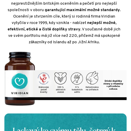
nejprestižnějším britským oceněním a pečetí pro nejlepší
společnosti v oboru
garantující maximální možné standardy
.
Ocenění je stvrzením cíle, který si rodinná firma Viridian
vytyčila v roce 1999, kdy vznikla - nabízet
nejlepší možné,
efektivní, etické a čisté doplňky stravy
. V současné době jich
ve svém portfoliu má již více než 220, přičemž má spokojené
zákazníky od Islandu až po Jižní Afriku.
Laskavý ke svému tělu, šetrný k