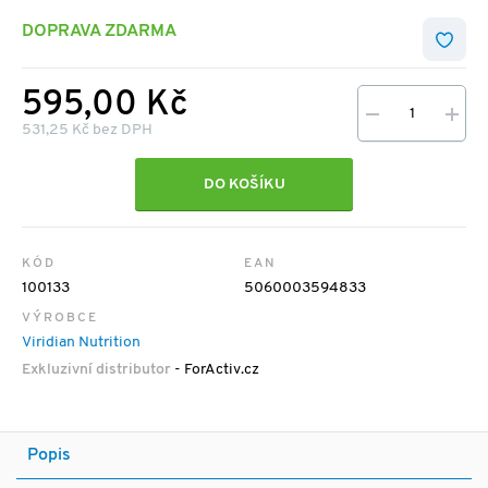
DOPRAVA ZDARMA
595,00 Kč
531,25 Kč bez DPH
DO KOŠÍKU
KÓD
EAN
100133
5060003594833
VÝROBCE
Viridian Nutrition
Exkluzivní distributor
- ForActiv.cz
Popis