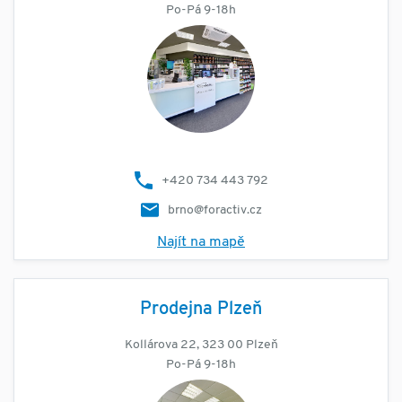
Po-Pá 9-18h
+420 734 443 792
brno@foractiv.cz
Najít na mapě
Prodejna Plzeň
Kollárova 22, 323 00 Plzeň
Po-Pá 9-18h