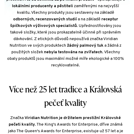
lokálními producenty a pěstiteli
zaměřenými na nejvyšší
kvalitu. Všechny produkty jsou sestaveny na základě
odborných, recenzovaných studií
a na základě
receptur
špičkových výživových specialistů
. Upřednostňovány jsou
takové složky, které jsou prokazatelně účinné při správném
dávkování. Z etických důvodů nepoužívá značka Viridian
Nutrition ve svých produktech
žádný palmový tuk
a žádná z
použitých složek
nebyla testována na zvířatech
. Všechny
obaly produktů jsou maximální možné míře ekologické a 100%
recyklovatelné.
Více než 25 let tradice a Královská
pečeť kvality
Značka
Viridian Nutrition je držitelem prestižní Královské
pečeti kvality
. The King's Awards for Enterprise, dříve známá
jako The Queen's Awards for Enterprise, existuje už 57 let a je