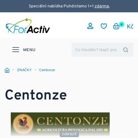
Speciální nabídka Puhdistamo 1+1
zdarma.
0
MENU
ZNAČKY
Centonze
Centonze