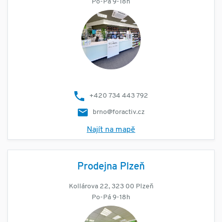
Po-Pá 9-18h
+420 734 443 792
brno@foractiv.cz
Najít na mapě
Prodejna Plzeň
Kollárova 22, 323 00 Plzeň
Po-Pá 9-18h