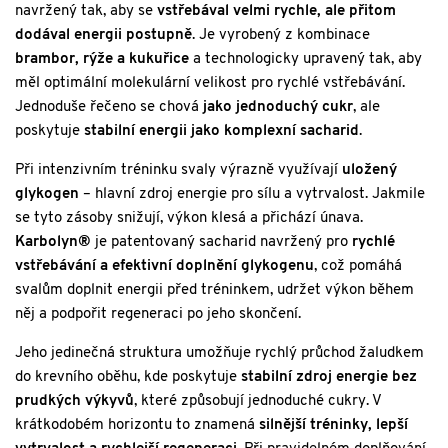
navržený tak, aby se
vstřebával velmi rychle, ale přitom
dodával energii postupně
. Je vyrobený z kombinace
brambor, rýže a kukuřice
a technologicky upravený tak, aby
měl optimální molekulární velikost pro rychlé vstřebávání.
Jednoduše řečeno se chová
jako jednoduchý cukr
, ale
poskytuje
stabilní energii jako komplexní sacharid
.
Při intenzivním tréninku svaly výrazně využívají
uložený
glykogen
– hlavní zdroj energie pro sílu a vytrvalost. Jakmile
se tyto zásoby snižují, výkon klesá a přichází únava.
Karbolyn®
je patentovaný sacharid navržený pro
rychlé
vstřebávání a efektivní doplnění glykogenu
, což pomáhá
svalům doplnit energii před tréninkem, udržet výkon během
něj a podpořit regeneraci po jeho skončení.
Jeho jedinečná struktura umožňuje rychlý průchod žaludkem
do krevního oběhu, kde poskytuje
stabilní zdroj energie bez
prudkých výkyvů
, které způsobují jednoduché cukry. V
krátkodobém horizontu to znamená
silnější tréninky, lepší