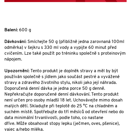
Balení:
600 g
Dávkování:
Smíchejte 50 g (přibližně jedna zarovnaná 100ml
odměrka) v šejkru s 330 ml vody a vypijte 60 minut před
cvičením. Lze také použít po tréninku společně s proteinovým
nápojem.
Upozornění:
Tento produkt je doplněk stravy a měl by být
používán společně s jídlem jako součást pestré a vyvážené
stravy a zdravého životního stylu, nikoli jako její náhrada.
Doporučená denní dávka je jedna porce 50 g denně.
Nepřekračujte doporučené denní dávkování. Tento produkt
není určen pro osoby mladší 18 let. Uchovávejte mimo dosah
malých dětí. Skladujte při teplotě do 25 °C na chladném a
suchém místě. Spotřebujte do tří měsíců od otevření nebo do
data minimální trvanlivosti, podle toho, co nastane
dříve. Může obsahovat stopy lepku (ječmen, oves, pšenice),
vajec a/nebo mléka.