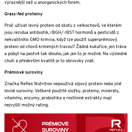
výraznější než u anorganických forem.
Grass-fed proteiny
Proč užívat levný protein od skotu z velkochovů, ve kterém
jsou rezidua antibiotik, rBGH/ rBST hormonů a pesticidů z
nekvalitního GMO krmiva, když lze použít superprémiový
protein od chovů krmených travou? Žádná kukuřice, jen tráva
a pobyt na pastvě tak dlouho, jak jen to je možné. Na výsledné
chuti a především kvalitě je to obrovsky znát.
Prémiové suroviny
Značka Reflex Nutrition nepoužívá sójový protein nebo jiné
levné suroviny. Veškeré použité složky, proteiny, minerály,
vitamíny, enzymy, probiotika a rostlinné extrakty mají
nejvyšší možný rating.