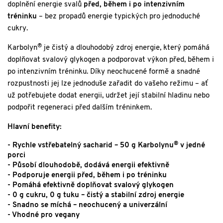
doplnění energie svalů
před, během i po intenzivním
tréninku
– bez propadů energie typických pro jednoduché
cukry.
®
Karbolyn
je čistý a dlouhodobý zdroj energie, který pomáhá
doplňovat svalový glykogen a podporovat výkon před, během i
po intenzivním tréninku. Díky neochucené formě a snadné
rozpustnosti jej lze jednoduše zařadit do vašeho režimu – ať
už potřebujete dodat energii, udržet její stabilní hladinu nebo
podpořit regeneraci před dalším tréninkem.
Hlavní benefity:
®
- Rychle vstřebatelný sacharid – 50 g Karbolynu
v jedné
porci
- Působí dlouhodobě, dodává energii efektivně
- Podporuje energii před, během i po tréninku
- Pomáhá efektivně doplňovat svalový glykogen
- 0 g cukru, 0 g tuku – čistý a stabilní zdroj energie
- Snadno se míchá – neochucený a univerzální
- Vhodné pro vegany