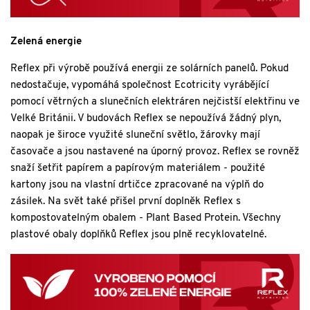
Zelená energie
Reflex při výrobě používá energii ze solárních panelů. Pokud
nedostačuje, vypomáhá společnost Ecotricity vyrábějící
pomocí větrných a slunečních elektráren nejčistší elektřinu ve
Velké Británii. V budovách Reflex se nepoužívá žádný plyn,
naopak je široce využité sluneční světlo, žárovky mají
časovače a jsou nastavené na úporný provoz. Reflex se rovněž
snaží šetřit papírem a papírovým materiálem - použité
kartony jsou na vlastní drtičce zpracované na výplň do
zásilek. Na svět také přišel první doplněk Reflex s
kompostovatelným obalem - Plant Based Protein. Všechny
plastové obaly doplňků Reflex jsou plně recyklovatelné.