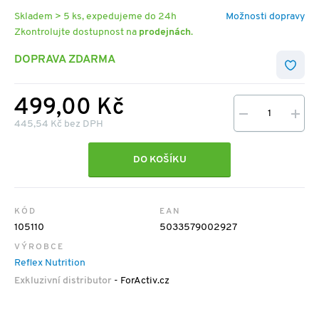
Skladem > 5 ks, expedujeme do 24h
Možnosti dopravy
Zkontrolujte dostupnost na
prodejnách
.
DOPRAVA ZDARMA
499,00 Kč
445,54 Kč bez DPH
DO KOŠÍKU
KÓD
EAN
105110
5033579002927
VÝROBCE
Reflex Nutrition
Exkluzivní distributor
- ForActiv.cz