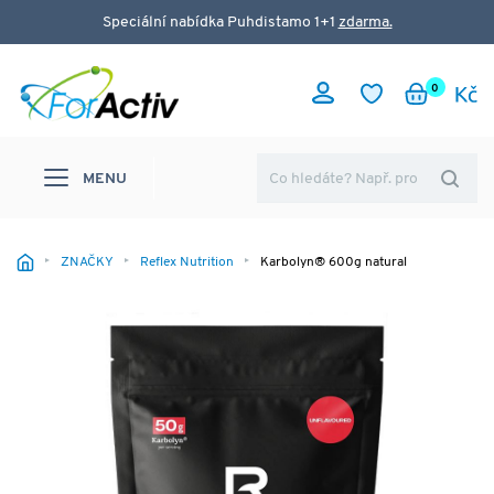
Speciální nabídka Puhdistamo 1+1
zdarma.
0
MENU
ZNAČKY
Reflex Nutrition
Karbolyn® 600g natural