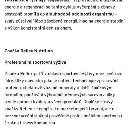
vytrvalost a rychlejší regeneraci
. Při pravidelném doplňování
energie a regeneraci se tento cyklus vyčerpání a obnovy
postupně promítá do
dlouhodobé odolnosti organismu
–
svaly zůstávají lépe zásobené energií, hladina energie stabilní
a výkon konzistentní den za dnem.
Značka Reflex Nutrition
Profesionální sportovní výživa
Značka Reflex patří v oblasti sportovní výživy mezi světové
lídry. Díky inovacím jako je nativní technologie zpracování
proteinu, chelátově vázané minerály a další, špičkovým
formulím, používání výhradně prémiových surovin a díky
trvalé garanci kvality u všech produktů. Doplňky stravy
značky Reflex se neopírají o marketingová tvrzení, ale o
bezkonkureční složení prověřené profesionálními sportovci i
širokou fitness komunitou.