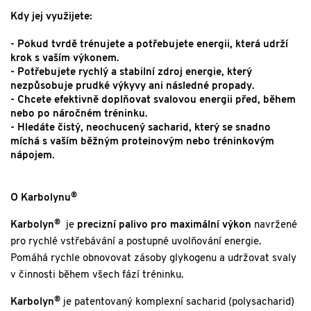
Kdy jej využijete:
- Pokud tvrdě trénujete a potřebujete energii, která udrží
krok s vaším výkonem.
- Potřebujete rychlý a stabilní zdroj energie, který
nezpůsobuje prudké výkyvy ani následné propady.
- Chcete efektivně doplňovat svalovou energii před, během
nebo po náročném tréninku.
- Hledáte čistý, neochucený sacharid, který se snadno
míchá s vaším běžným proteinovým nebo tréninkovým
nápojem.
®
O Karbolynu
®
Karbolyn
je
precizní palivo pro maximální výkon
navržené
pro rychlé vstřebávání a postupné uvolňování energie.
Pomáhá rychle obnovovat zásoby glykogenu a udržovat svaly
v činnosti během všech fází tréninku.
®
Karbolyn
je patentovaný komplexní sacharid (polysacharid)