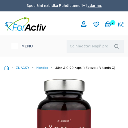
Speciální nabídka Puhdistamo 1+1
zdarma.
0
MENU
ZNAČKY
Nordbo
Järn & C 90 kapslí (Železo a Vitamín C)