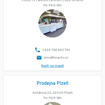
Plotní 75 ( MIDOS Centrum ), 602 00 Brno
Po-Pá 9-18h
+420 734 443 792
brno@foractiv.cz
Najít na mapě
Prodejna Plzeň
Kollárova 22, 323 00 Plzeň
Po-Pá 9-18h