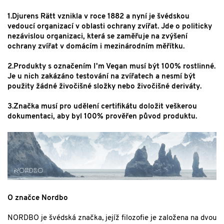
1.Djurens Rätt vznikla v roce 1882 a nyní je švédskou
vedoucí organizací v oblasti ochrany zvířat. Jde o politicky
nezávislou organizaci, která se zaměřuje na zvýšení
ochrany zvířat v domácím i mezinárodním měřítku.
2.Produkty s označením I'm Vegan musí být 100% rostlinné.
Je u nich zakázáno testování na zvířatech a nesmí být
použity žádné živočišné složky nebo živočišné deriváty.
3.Značka musí pro udělení certifikátu doložit veškerou
dokumentaci, aby byl 100% prověřen původ produktu.
O značce Nordbo
NORDBO je švédská značka, jejíž filozofie je založena na dvou