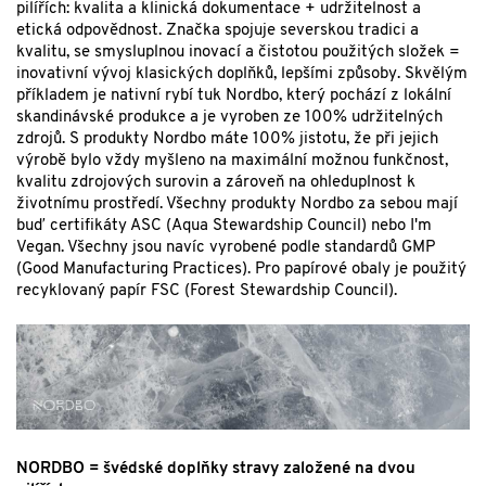
pilířích: kvalita a klinická dokumentace + udržitelnost a
etická odpovědnost.
Značka spojuje severskou tradici a
kvalitu, se smysluplnou inovací a čistotou použitých složek =
inovativní vývoj klasických doplňků, lepšími způsoby.
Skvělým
příkladem je nativní rybí tuk Nordbo, který pochází z lokální
skandinávské produkce a je vyroben ze 100% udržitelných
zdrojů.
S produkty Nordbo máte 100% jistotu, že při jejich
výrobě bylo vždy myšleno na maximální možnou funkčnost,
kvalitu zdrojových surovin a zároveň na ohleduplnost k
životnímu prostředí. Všechny produkty Nordbo za sebou mají
buď certifikáty ASC (Aqua Stewardship Council) nebo I'm
Vegan. Všechny jsou navíc vyrobené podle standardů GMP
(Good Manufacturing Practices). Pro papírové obaly je použitý
recyklovaný papír FSC (Forest Stewardship Council).
NORDBO = švédské doplňky stravy založené na dvou