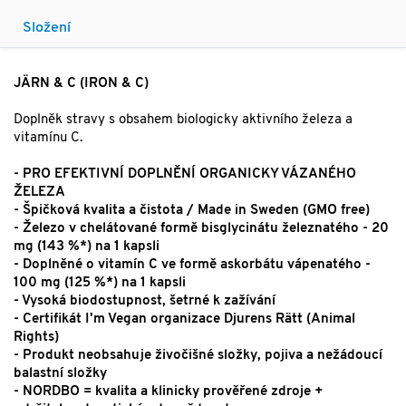
Složení
JÄRN & C (IRON & C)
Doplněk stravy s obsahem biologicky aktivního železa a
vitamínu C.
- PRO EFEKTIVNÍ DOPLNĚNÍ ORGANICKY VÁZANÉHO
ŽELEZA
- Špičková kvalita a čistota / Made in Sweden (GMO free)
- Železo v chelátované formě bisglycinátu železnatého - 20
mg (143 %*) na 1 kapsli
- Doplněné o vitamín C ve formě askorbátu vápenatého -
100 mg (125 %*) na 1 kapsli
- Vysoká biodostupnost, šetrné k zažívání
- Certifikát I'm Vegan organizace Djurens Rätt (Animal
Rights)
- Produkt neobsahuje živočišné složky, pojiva a nežádoucí
balastní složky
- NORDBO = kvalita a klinicky prověřené zdroje +