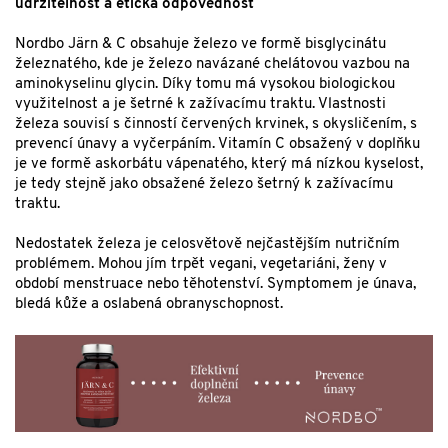
udržitelnost a etická odpovědnost
Nordbo Järn & C obsahuje železo ve formě bisglycinátu
železnatého, kde je železo navázané chelátovou vazbou na
aminokyselinu glycin. Díky tomu má vysokou biologickou
využitelnost a je šetrné k zažívacímu traktu. Vlastnosti
železa souvisí s činností červených krvinek, s okysličením, s
prevencí únavy a vyčerpáním. Vitamín C obsažený v doplňku
je ve formě askorbátu vápenatého, který má nízkou kyselost,
je tedy stejně jako obsažené železo šetrný k zažívacímu
traktu.
Nedostatek železa je celosvětově nejčastějším nutričním
problémem. Mohou jím trpět vegani, vegetariáni, ženy v
období menstruace nebo těhotenství. Symptomem je únava,
bledá kůže a oslabená obranyschopnost.