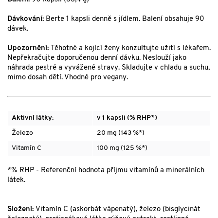
Dávkování:
Berte 1 kapsli denně s jídlem. Balení obsahuje 90
dávek.
Upozornění:
Těhotné a kojící ženy konzultujte užití s lékařem.
Nepřekračujte doporučenou denní dávku. Neslouží jako
náhrada pestré a vyvážené stravy. Skladujte v chladu a suchu,
mimo dosah dětí. Vhodné pro vegany.
Aktivní látky:
v 1 kapsli (% RHP*)
Železo
20 mg (143 %*)
Vitamín C
100 mg (125 %*)
*% RHP - Referenční hodnota příjmu vitamínů a minerálních
látek.
Složení:
Vitamín C (askorbát vápenatý), železo (bisglycinát