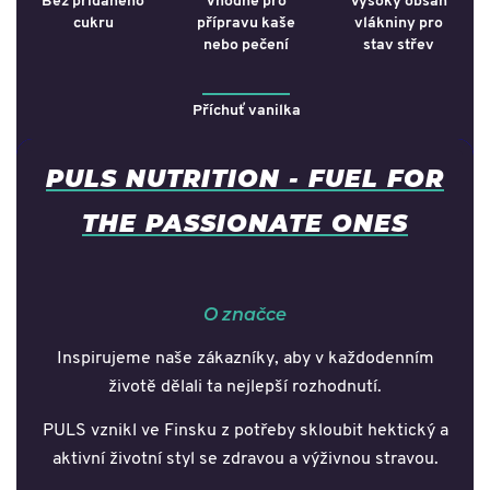
Bez přidaného
Vhodné pro
Vysoký obsah
cukru
přípravu kaše
vlákniny pro
nebo pečení
stav střev
Příchuť vanilka
PULS NUTRITION - FUEL FOR
THE PASSIONATE ONES
O značce
Inspirujeme naše zákazníky, aby v každodenním
životě dělali ta nejlepší rozhodnutí.
PULS vznikl ve Finsku z potřeby skloubit hektický a
aktivní životní styl se zdravou a výživnou stravou.