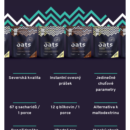
Severská kvalita
Instantní ovesný
Jedinečné
prášek
chuťové
parametry
67 g sacharidů /
12 g bílkovin / 1
Alternativa k
1 porce
porce
maltodextrinu