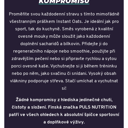
KOMPROMISU
Proměňte svou každodenní stravu s tímto mimořádně
všestranným práškem Instant Oats. Je ideální jak pro
sport, tak do kuchyně. Směs vyrobená z kvalitní
ovesné mouky může sloužit jako každodenní
doplnění sacharidů a bílkovin. Přidejte ji do
regeneračního nápoje nebo smoothie, použijte při
zdravějším pečení nebo si připravte rychlou a sytou
porci ovesné kaše. Vychutnejte si ji během tréninku
nebo po něm, jako svačinu či snídani. Vysoký obsah
vlákniny podporuje střeva. Stačí umíchat a vychutnat
si!
Žádné kompromisy z hlediska jedinečné chuti,
čistoty a složení.
Finská značka PULS NUTRITION
patří ve všech ohledech k absolutní špičce sportovní
a doplňkové výživy.