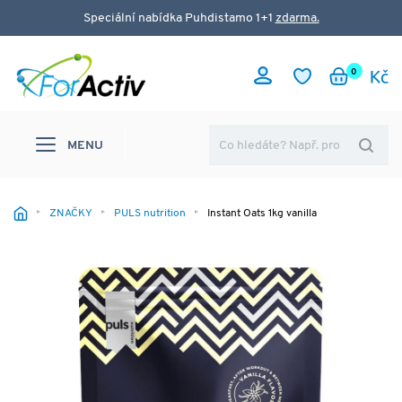
Speciální nabídka Puhdistamo 1+1
zdarma.
0
MENU
ZNAČKY
PULS nutrition
Instant Oats 1kg vanilla