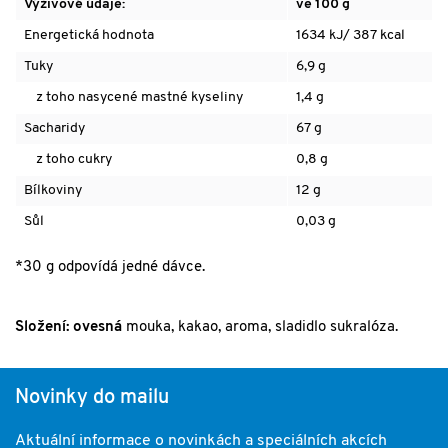
Výživové údaje:
ve 100 g
Energetická hodnota
1634 kJ/ 387 kcal
Tuky
6,9 g
z toho nasycené mastné kyseliny
1,4 g
Sacharidy
67 g
z toho cukry
0,8 g
Bílkoviny
12 g
Sůl
0,03 g
*30 g odpovídá jedné dávce.
Složení: ovesná
mouka, kakao, aroma, sladidlo sukralóza.
Novinky do mailu
Aktuální informace o novinkách a speciálních akcích