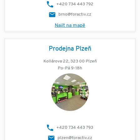
+420 734 443 792
brno@foractiv.cz
Najít na mapě
Prodejna Plzeň
Kollárova 22, 323 00 Plzeň
Po-Pá 9-18h
+420 734 443 793
plzen@foractiv.cz