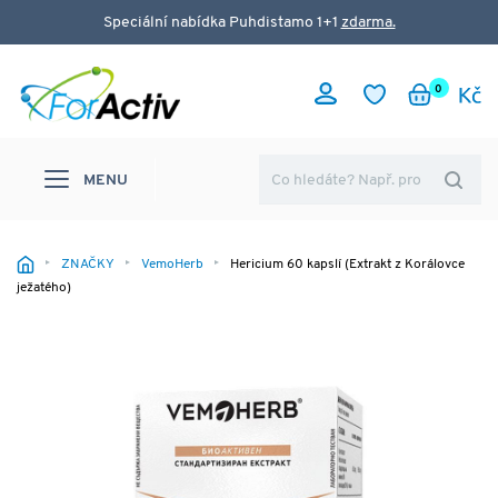
Speciální nabídka Puhdistamo 1+1
zdarma.
0
MENU
ZNAČKY
VemoHerb
Hericium 60 kapslí (Extrakt z Korálovce
ježatého)