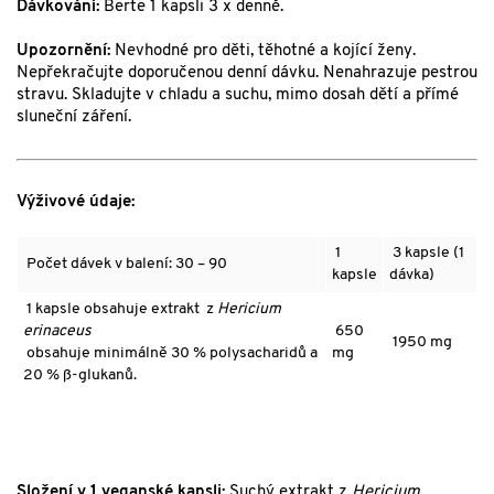
Dávkování:
Berte 1 kapsli 3 x denně.
Upozornění:
Nevhodné pro děti, těhotné a kojící ženy.
Nepřekračujte doporučenou denní dávku. Nenahrazuje pestrou
stravu. Skladujte v chladu a suchu, mimo dosah dětí a přímé
sluneční záření.
Výživové údaje:
1
3 kapsle (1
Počet dávek v balení: 30 – 90
kapsle
dávka)
1 kapsle obsahuje extrakt z
Hericium
erinaceus
650
1950 mg
obsahuje minimálně 30 % polysacharidů a
mg
20 % ß-glukanů.
Složení v 1 veganské kapsli:
Suchý extrakt z
Hericium