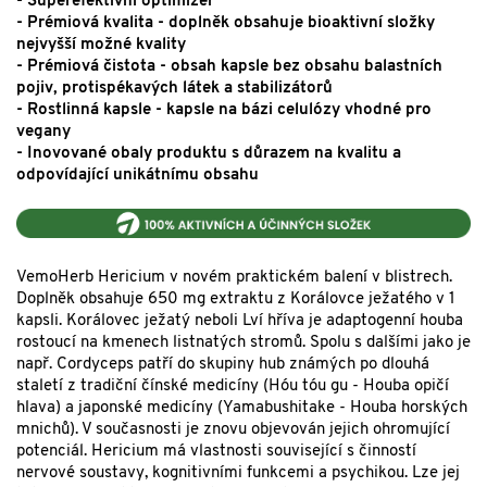
- Superefektivní optimizér
- Prémiová kvalita - doplněk obsahuje bioaktivní složky
nejvyšší možné kvality
- Prémiová čistota - obsah kapsle bez obsahu balastních
pojiv, protispékavých látek a stabilizátorů
- Rostlinná kapsle - kapsle na bázi celulózy vhodné pro
vegany
- Inovované obaly produktu s důrazem na kvalitu a
odpovídající unikátnímu obsahu
VemoHerb Hericium v novém praktickém balení v blistrech.
Doplněk obsahuje 650 mg extraktu z Korálovce ježatého v 1
kapsli. Korálovec ježatý neboli Lví hříva je adaptogenní houba
rostoucí na kmenech listnatých stromů. Spolu s dalšími jako je
např. Cordyceps patří do skupiny hub známých po dlouhá
staletí z tradiční čínské medicíny (Hóu tóu gu - Houba opičí
hlava) a japonské medicíny (Yamabushitake - Houba horských
mnichů). V současnosti je znovu objevován jejich ohromující
potenciál. Hericium má vlastnosti související s činností
nervové soustavy, kognitivními funkcemi a psychikou. Lze jej