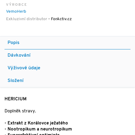
VÝROBCE
VemoHerb
Exkluzivní distributor
- ForActiv.cz
Popis
Dávkování
Výživové údaje
Složení
HERICIUM
Doplněk stravy.
- Extrakt z Korálovce ježatého
- Nootropikum a neurotropikum