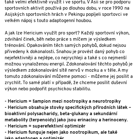
také velmi efektivně využít i ve sportu. V Asii se pro podporu
sportovních aktivit používá po dlouhou dobu, v roce 1990 na
Asijských sportovních hrách v Pekingu popíjeli sportovci ve
velkém nápoj s touto adaptogenní houbou.
A jak lze Hericium využít pro sport? Každý sportovní výkon,
zdvihání činek, běh nebo práce s míčem je výsledkem
trénování. Opakováním těch samých pohybů, dokud nejsou
přivedeny k dokonalosti. Snahou je provést daný pohyb co
nejefektivněji a nejlépe, co nejrychleji a také s co nejmenší
možnou vynaloženou energií. Zdokonalování těchto pohybů je
výsledkem zdokonalování sítě nervů v mozku a v těle. A my
tomuto zdokonalování můžeme pomoci - můžeme jej posílit a
zrychlit. To samé platí v případě, že chceme posílit duševní
výkon nebo podpořit psychickou stabilitu.
- Hericium = šampion mezi nootropiky a neurotropiky
- Hericium obsahuje stovky specifických přírodních látek –
bioaktivní polysacharidy, beta-glukany a sekundární
metabolity (terpenoidy) jako jsou erinaciny a herinoceny.
- Hericium = superefektivní optimizér
- Hericium funguje nejen jako nootropikum, ale také
jako adaptogen a optimizér