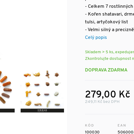
- Celkem 7 rostlinných
- Kořen shatavari, drm
tulsi, artyčokový list
- Velmi silný a precizn
Celý popis
Skladem > 5 ks, expeduj
Zkontrolujte dostupnost 
DOPRAVA ZDARMA
279,00 Kč
249,11 Kč bez DPH
KÓD
EAN
100030
506000