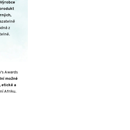
Výrobce
 produkt
rných,
kazatelně
ádná z
telné.
n's Awards
lní možné
 etické a
í Afriku.