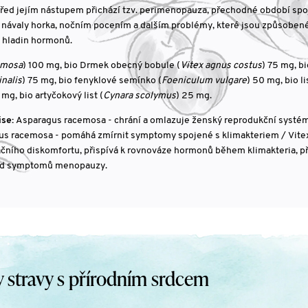
řed jejím nástupem přichází tzv. perimenopauza, přechodné období spo
 návaly horka, nočním pocením a dalším problémy, které jsou způsoben
hladin hormonů.
emosa
) 100 mg, bio Drmek obecný bobule (
Vitex agnus costus
) 75 mg, b
inalis
) 75 mg, bio fenyklové semínko (
Foeniculum vulgare
) 50 mg, bio li
 mg, bio artyčokový list (
Cynara scolymus
) 25 mg.
ise:
Asparagus racemosa - chrání a omlazuje ženský reprodukční systém:
gus racemosa - pomáhá zmírnit symptomy spojené s klimakteriem / Vite
ího diskomfortu, přispívá k rovnováze hormonů během klimakteria, př
od symptomů menopauzy.
stravy s přírodním srdcem