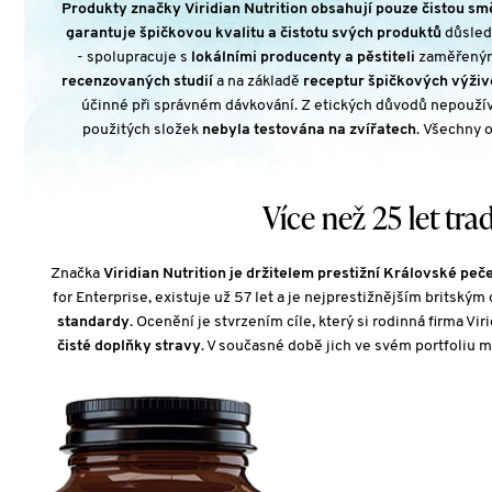
Produkty značky Viridian Nutrition obsahují pouze čistou smě
garantuje špičkovou kvalitu a čistotu svých produktů
důsled
- spolupracuje s
lokálními producenty a pěstiteli
zaměřenými
recenzovaných studií
a na základě
receptur špičkových výživ
účinné při správném dávkování. Z etických důvodů nepoužív
použitých složek
nebyla testována na zvířatech
. Všechny 
Více než 25 let tra
Značka
Viridian Nutrition je držitelem prestižní Královské peče
for Enterprise, existuje už 57 let a je nejprestižnějším britský
standardy
. Ocenění je stvrzením cíle, který si rodinná firma Vir
čisté doplňky stravy
. V současné době jich ve svém portfoliu m