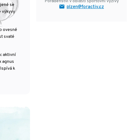
Poradenství v oblasti sportovní výživy
jené se
plzen@foractiv.cz
é výkyvy
io ovesné
st svaté
 aktivní
x agnus
ispívá k