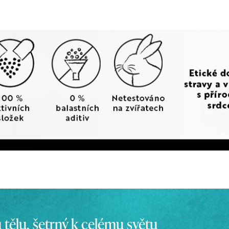
tělu, šetrný k celému světu