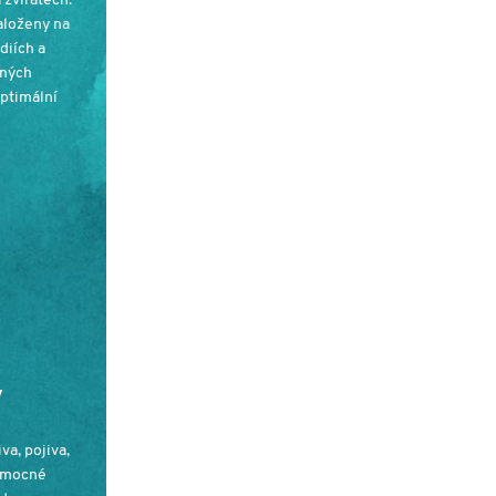
 zvířatech.
aloženy na
diích a
pných
ptimální
v
va, pojiva,
pomocné