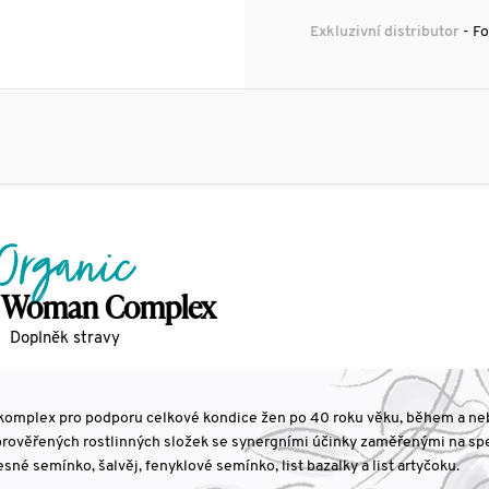
Exkluzivní distributor
- Fo
Organic
l Woman Complex
Doplněk stravy
ý komplex pro podporu celkové kondice žen po 40 roku věku, během a ne
rověřených rostlinných složek se synergními účinky zaměřenými na spe
né semínko, šalvěj, fenyklové semínko, list bazalky a list artyčoku.