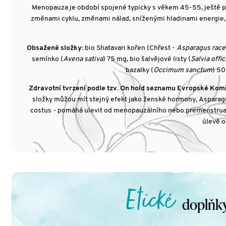
Menopauza je období spojené typicky s věkem 45-55, ještě p
změnami cyklu, změnami nálad, sníženými hladinami energie,
Obsažené složky:
bio Shatavari kořen (Chřest -
Asparagus rac
semínko (
Avena sativa
) 75 mg, bio šalvějové listy (
Salvia offic
bazalky (
Occimum sanctum
) 50
Zdravotní tvrzení podle tzv. On hold seznamu Evropské Kom
složky můžou mít stejný efekt jako ženské hormony, Aspara
costus
-
pomáhá ulevit od menopauzálního nebo premenstruačn
úlevě 
Etické
doplňky 