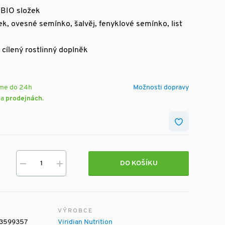
 BIO složek
ek, ovesné semínko, šalvěj, fenyklové semínko, list
ě cílený rostlinný doplněk
eme do 24h
Možnosti dopravy
na
prodejnách
.
DO KOŠÍKU
VÝROBCE
3599357
Viridian Nutrition