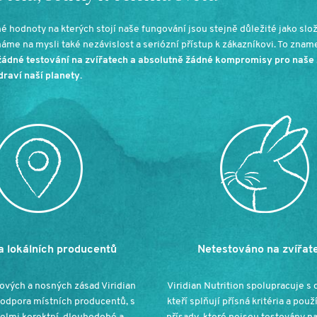
é hodnoty na kterých stojí naše fungování jsou stejně důležité jako slož
máme na mysli také nezávislost a seriózní přístup k zákazníkovi. To zna
žádné testování na zvířatech a absolutně žádné kompromisy pro naše 
draví naší planety.
 lokálních producentů
Netestováno na zvířat
ových a nosných zásad Viridian
Viridian Nutrition spolupracuje s 
podpora místních producentů, s
kteří splňují přísná kritéria a použ