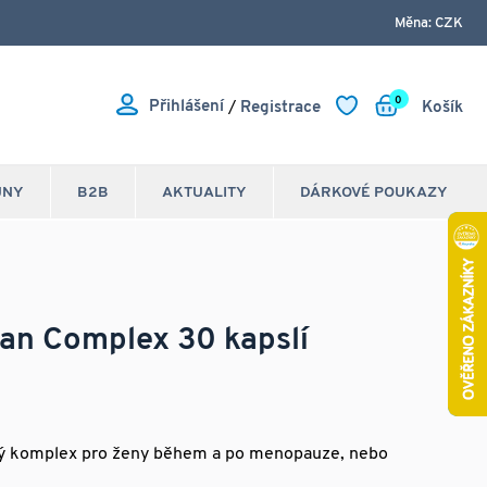
Měna: CZK
0
Přihlášení
/
Registrace
Košík
JNY
B2B
AKTUALITY
DÁRKOVÉ POUKAZY
an Complex 30 kapslí
nný komplex pro ženy během a po menopauze, nebo