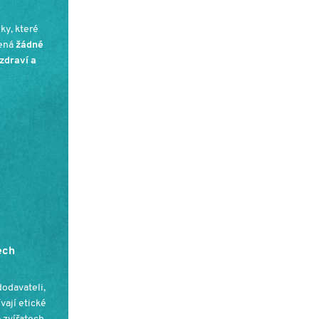
ky, které
mená
žádné
zdraví a
ech
dodavateli,
ívají etické