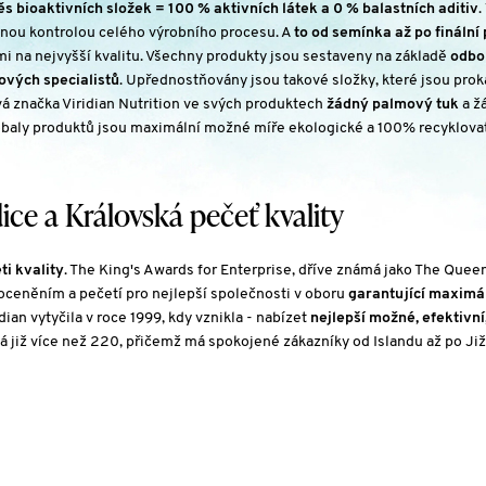
s bioaktivních složek = 100 % aktivních látek a 0 % balastních aditiv
.
nou kontrolou celého výrobního procesu. A
to od semínka až po finální
 na nejvyšší kvalitu. Všechny produkty jsou sestaveny na základě
odbo
ových specialistů
. Upřednostňovány jsou takové složky, které jsou pro
á značka Viridian Nutrition ve svých produktech
žádný palmový tuk
a ž
obaly produktů jsou maximální možné míře ekologické a 100% recyklova
dice a Královská pečeť kvality
ti kvality
. The King's Awards for Enterprise, dříve známá jako The Quee
m oceněním a pečetí pro nejlepší společnosti v oboru
garantující maximá
idian vytyčila v roce 1999, kdy vznikla - nabízet
nejlepší možné, efektivní,
á již více než 220, přičemž má spokojené zákazníky od Islandu až po Jižn