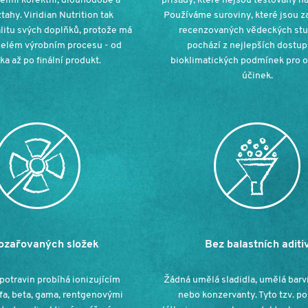
elmi korektní, dlouhodobé a
přísady, které nejsou testovány na
tahy. Viridian Nutrition tak
Používáme suroviny, které jsou z
litu svých doplňků, protože má
recenzovaných vědeckých stu
celém výrobním procesu - od
pochází z nejlepších dostu
a až po finální produkt.
bioklimatických podmínek pro o
účinek
.
ozařovaných složek
Bez balastních aditi
potravin probíhá ionizujícím
Žádná umělá sladidla, umělá barvi
fa, beta, gama, rentgenovými
nebo konzervanty. Tyto tzv. 