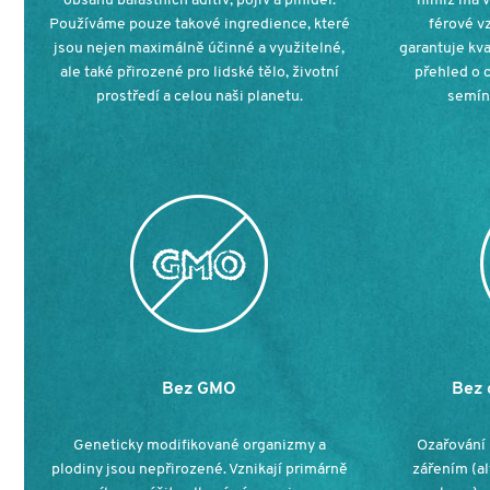
obsahu balastních aditiv, pojiv a plnidel.
nimiž má v
Používáme pouze takové ingredience, které
férové vz
jsou nejen maximálně účinné a využitelné,
garantuje kva
ale také přirozené pro lidské tělo, životní
přehled o 
prostředí a celou naši planetu.
semínk
Bez GMO
Bez 
Geneticky modifikované organizmy a
Ozařování 
plodiny jsou nepřirozené. Vznikají primárně
zářením (al