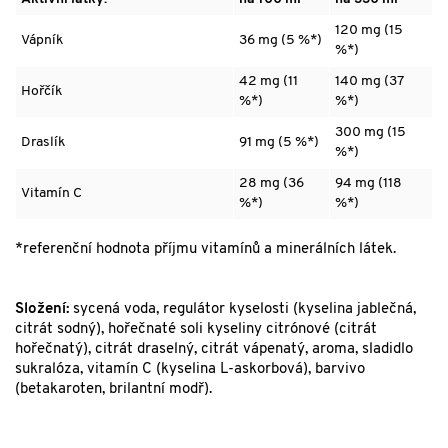
120 mg (15
Vápník
36 mg (5 %*)
%*)
42 mg (11
140 mg (37
Hořčík
%*)
%*)
300 mg (15
Draslík
91 mg (5 %*)
%*)
28 mg (36
94 mg (118
Vitamín C
%*)
%*)
*referenční hodnota příjmu vitamínů a minerálních látek.
Složení:
sycená voda, regulátor kyselosti (kyselina jablečná,
citrát sodný), hořečnaté soli kyseliny citrónové (citrát
hořečnatý), citrát draselný, citrát vápenatý, aroma, sladidlo
sukralóza, vitamín C (kyselina L-askorbová), barvivo
(betakaroten, brilantní modř).