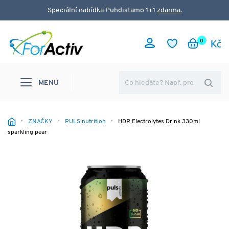
Speciální nabídka Puhdistamo 1+1
zdarma.
0
MENU
ZNAČKY
PULS nutrition
HDR Electrolytes Drink 330ml
sparkling pear