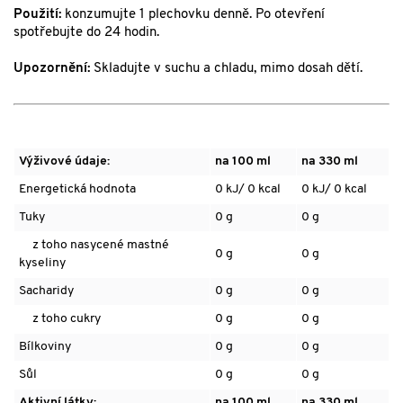
Použití:
konzumujte 1 plechovku denně. Po otevření
spotřebujte do 24 hodin.
Upozornění:
Skladujte v suchu a chladu, mimo dosah dětí.
Výživové údaje:
na 100 ml
na 330 ml
Energetická hodnota
0 kJ/ 0 kcal
0 kJ/ 0 kcal
Tuky
0 g
0 g
z toho nasycené mastné
0 g
0 g
kyseliny
Sacharidy
0 g
0 g
z toho cukry
0 g
0 g
Bílkoviny
0 g
0 g
Sůl
0 g
0 g
Aktivní látky:
na 100 ml
na 330 ml