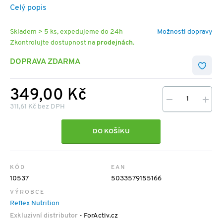
Celý popis
Skladem > 5 ks, expedujeme do 24h
Možnosti dopravy
Zkontrolujte dostupnost na
prodejnách
.
DOPRAVA ZDARMA
349,00 Kč
311,61 Kč bez DPH
DO KOŠÍKU
KÓD
EAN
10537
5033579155166
VÝROBCE
Reflex Nutrition
Exkluzivní distributor
- ForActiv.cz