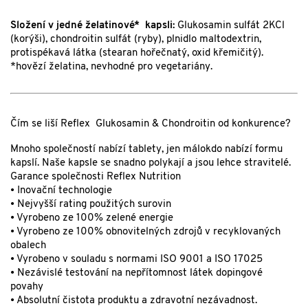
Složení v jedné želatinové* kapsli:
Glukosamin sulfát 2KCl
(korýši), chondroitin sulfát (ryby), plnidlo maltodextrin,
protispékavá látka (stearan hořečnatý, oxid křemičitý).
*hovězí želatina, nevhodné pro vegetariány.
Čím se liší Reflex Glukosamin & Chondroitin od konkurence?
Mnoho společností nabízí tablety, jen málokdo nabízí formu
kapslí. Naše kapsle se snadno polykají a jsou lehce stravitelé.
Garance společnosti Reflex Nutrition
• Inovační technologie
• Nejvyšší rating použitých surovin
• Vyrobeno ze 100% zelené energie
• Vyrobeno ze 100% obnovitelných zdrojů v recyklovaných
obalech
• Vyrobeno v souladu s normami ISO 9001 a ISO 17025
• Nezávislé testování na nepřítomnost látek dopingové
povahy
• Absolutní čistota produktu a zdravotní nezávadnost.