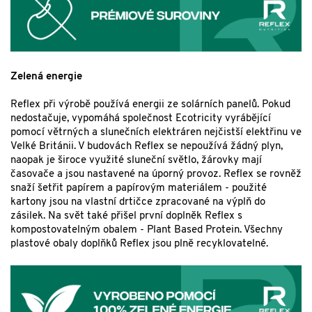
Zelená energie
Reflex při výrobě používá energii ze solárních panelů. Pokud
nedostačuje, vypomáhá společnost Ecotricity vyrábějící
pomocí větrných a slunečních elektráren nejčistší elektřinu ve
Velké Británii. V budovách Reflex se nepoužívá žádný plyn,
naopak je široce využité sluneční světlo, žárovky mají
časovače a jsou nastavené na úporný provoz. Reflex se rovněž
snaží šetřit papírem a papírovým materiálem - použité
kartony jsou na vlastní drtičce zpracované na výplň do
zásilek. Na svět také přišel první doplněk Reflex s
kompostovatelným obalem - Plant Based Protein. Všechny
plastové obaly doplňků Reflex jsou plně recyklovatelné.