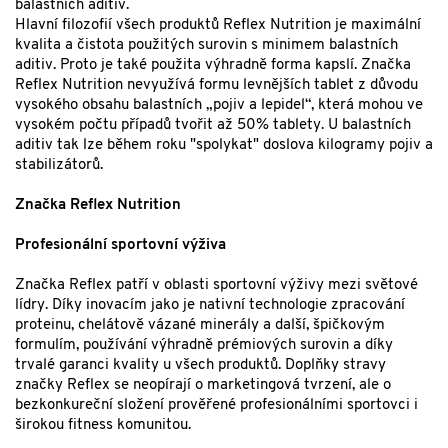
balastních aditiv.
Hlavní filozofií všech produktů Reflex Nutrition je maximální
kvalita a čistota použitých surovin s minimem balastních
aditiv. Proto je také použita výhradně forma kapslí. Značka
Reflex Nutrition nevyužívá formu levnějších tablet z důvodu
vysokého obsahu balastních „pojiv a lepidel“, která mohou ve
vysokém počtu případů tvořit až 50% tablety. U balastních
aditiv tak lze během roku "spolykat" doslova kilogramy pojiv a
stabilizátorů.
Značka Reflex Nutrition
Profesionální sportovní výživa
Značka Reflex patří v oblasti sportovní výživy mezi světové
lídry. Díky inovacím jako je nativní technologie zpracování
proteinu, chelátově vázané minerály a další, špičkovým
formulím, používání výhradně prémiových surovin a díky
trvalé garanci kvality u všech produktů. Doplňky stravy
značky Reflex se neopírají o marketingová tvrzení, ale o
bezkonkureční složení prověřené profesionálními sportovci i
širokou fitness komunitou.