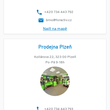
+420 734 443 792
brno@foractiv.cz
Najít na mapě
Prodejna Plzeň
Kollárova 22, 323 00 Plzeň
Po-Pá 9-18h
+420 734 443 793