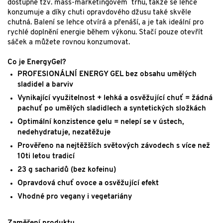
dostupné tzv. mass-marketingovém trhu, takže se lehce
konzumuje a díky chuti opravdového džusu také skvěle
chutná. Balení se lehce otvírá a přenáší, a je tak ideální pro
rychlé doplnění energie během výkonu. Stačí pouze otevřít
sáček a můžete rovnou konzumovat.
Co je EnergyGel?
PROFESIONÁLNÍ ENERGY GEL bez obsahu umělých
sladidel a barviv
Vynikající využitelnost + lehká a osvěžující chuť = žádná
pachuť po umělých sladidlech a syntetických složkách
Optimální konzistence gelu = nelepí se v ústech,
nedehydratuje, nezatěžuje
Prověřeno na nejtěžších světových závodech s více než
10ti letou tradicí
23 g sacharidů (bez kofeinu)
Opravdová chuť ovoce a osvěžující efekt
Vhodné pro vegany i vegetariány