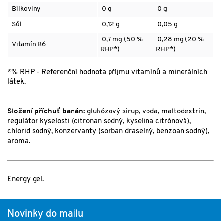
Bílkoviny
0 g
0 g
Sůl
0,12 g
0,05 g
0,7 mg (50 %
0,28 mg (20 %
Vitamín B6
RHP*)
RHP*)
*% RHP - Referenční hodnota příjmu vitamínů a minerálních
látek.
Složení příchuť banán:
glukózový sirup, voda,
maltodextrin
,
regulátor kyselosti (citronan sodný, kyselina citrónová),
chlorid sodný, konzervanty (sorban draselný, benzoan sodný),
aroma.
Energy gel.
Novinky do mailu