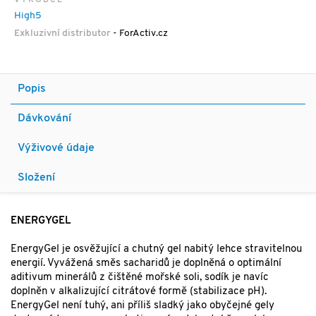
VÝROBCE
High5
Exkluzivní distributor
- ForActiv.cz
Popis
Dávkování
Výživové údaje
Složení
ENERGYGEL
EnergyGel je osvěžující a chutný gel nabitý lehce stravitelnou
energií. Vyvážená směs sacharidů je doplněná o optimální
aditivum minerálů z čištěné mořské soli, sodík je navíc
doplněn v alkalizující citrátové formě (stabilizace pH).
EnergyGel není tuhý, ani příliš sladký jako obyčejné gely