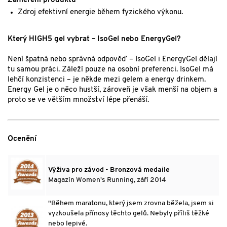
Zaměření produktu
Zdroj efektivní energie během fyzického výkonu.
Který HIGH5 gel vybrat – IsoGel nebo EnergyGel?
Není špatná nebo správná odpověď – IsoGel i EnergyGel dělají
tu samou práci. Záleží pouze na osobní preferenci. IsoGel má
lehčí konzistenci – je někde mezi gelem a energy drinkem.
Energy Gel je o něco hustší, zároveň je však menší na objem a
proto se ve větším množství lépe přenáší.
Ocenění
Výživa pro závod - Bronzová medaile
Magazín Women's Running, září 2014
"Během maratonu, který jsem zrovna běžela, jsem si
vyzkoušela přínosy těchto gelů. Nebyly příliš těžké
nebo lepivé.