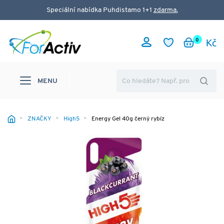
Speciální nabídka Puhdistamo 1+1
zdarma.
0
MENU
ZNAČKY
High5
Energy Gel 40g černý rybíz