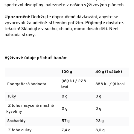
sportovní disciplíny, naleznete v našich výživových plánech.
Upozornění:
Dodržujte doporučené dávkování, abyste se
vyvarovali žaludečně-střevním potížím. Přijímejte dostatek
tekutin! Skladujte v suchu, chladu, mimo dosah dětí. Není
náhrada stravy.
Výživové údaje příchuť banán:
100 g
40 g (1 sáček)
969 kJ / 228
Energetická hodnota
388 kJ / 91 kcal
kcal
Tuky
0 g
0 g
Z toho nasycené mastné
0 g
0 g
kyseliny
Sacharidy
57 g
23 g
Z toho cukry
7,4 g
3,0 g