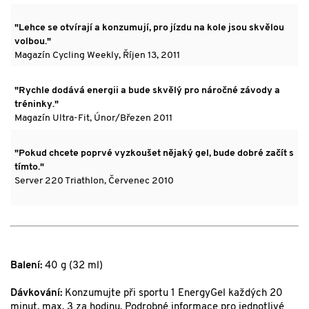
"Lehce se otvírají a konzumují, pro jízdu na kole jsou skvělou
volbou."
Magazín Cycling Weekly, Říjen 13, 2011
"Rychle dodává energii a bude skvělý pro náročné závody a
tréninky."
Magazín Ultra-Fit, Únor/Březen 2011
"Pokud chcete poprvé vyzkoušet nějaký gel, bude dobré začít s
tímto."
Server 220 Triathlon, Červenec 2010
Balení:
40 g (32 ml)
Dávkování:
Konzumujte při sportu 1 EnergyGel každých 20
minut, max. 3 za hodinu. Podrobné informace pro jednotlivé