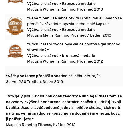
Výživa pro závod - Bronzová medaile
Magazín Women's Running, Prosinec 2013
"Během běhu se lehce otvírá i konzumuje. Snadno se
přenáší v závodním opasku nebo malé kapse."
Výživa pro závod - Bronzová medaile
Magazín Men's Running Prosinec / Leden 2013
"Příchuť lesní ovoce byla velice chutná a gel snadno
stravitelný."
Výživa pro závod - bronzová medaile
Magazín Women's Running, Prosinec 2012
"Sáčky se lehce přenáší a snadno při běhu otvírají."
Server 220 Triatlon, Srpen 2013
Tyto gely jsou už dlouhou dobu favority Running Fitness týmu a
navzdory zvýšené konkurenci ostatních značek si udržují svoji
kvalitu. Jsou pravděpodobně jedny z nejlépe chutnajících gelů
na trhu, velmi snadno se konzumují a dodají vám energii, když
ji potřebujete."
Magazín Running Fitness, Květen 2012