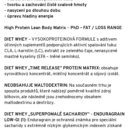
- tvorbu a zachování čisté svalové hmoty
- nasycení po dlouhou dobu
- úpravu hladiny energie
High Protein Lean Body Matrix
–
PhD – FAT / LOSS RANGE
DIET WHEY
– VYSOKOPROTEINOVÁ FORMULE s aditivem
účinných suplementů podporujících aktivní spalování tuku:
CLA, L-karnitin (LC), extrakt ze zeleného čaje, nenasycené
mastné kyseliny (EFA – lněné semínko).
DIET WHEY „TIME RELEASE“ PROTEIN MATRIX:
obsahuje
syrovátkový koncentrát, mléčný koncentrát a sójový izolát.
NEOBSAHUJE MALTODEXTRIN:
Na současném trhu je
spousta produktů, které nabízejí poměrně kvalitní zdroj
bílkovin, ale následně jsou znehodnoceny obsahem
maltodextrinu a dextrózy.
DIET WHEY „SUPERPOMALÉ SACHARIDY“ - ENDURAGRAIN
LOW-GI (1):
Enduragrain je ochranná známka pro speciální
sacharidy s extrémně nízkým glykemickým indexem získané