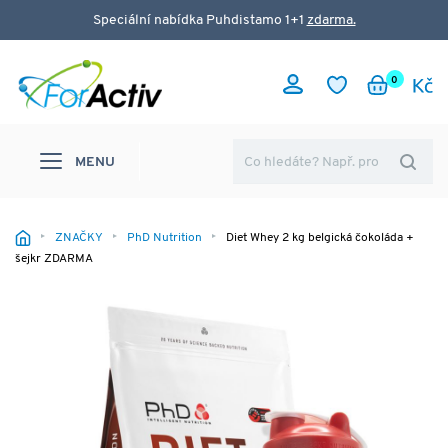
Speciální nabídka Puhdistamo 1+1
zdarma.
0
MENU
ZNAČKY
PhD Nutrition
Diet Whey 2 kg belgická čokoláda +
šejkr ZDARMA