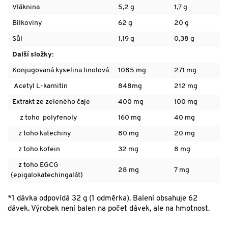
Vláknina
5,2 g
1,7 g
Bílkoviny
62 g
20 g
Sůl
1,19 g
0,38 g
Další složky:
Konjugovaná kyselina linolová
1085 mg
271 mg
Acetyl L-karnitin
848mg
212 mg
Extrakt ze zeleného čaje
400 mg
100 mg
z toho polyfenoly
160 mg
40 mg
z toho katechiny
80 mg
20 mg
z toho kofein
32 mg
8 mg
z toho EGCG
28 mg
7 mg
(epigalokatechingalát)
*1 dávka odpovídá 32 g (1 odměrka). Balení obsahuje 62
dávek. Výrobek není balen na počet dávek, ale na hmotnost.