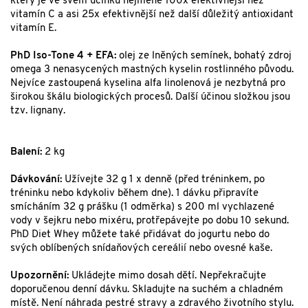
který je ve svém účinku nejméně 100x efektivnější než
vitamín C a asi 25x efektivnější než další důležitý antioxidant
vitamín E.
PhD Iso-Tone 4 + EFA:
olej ze lněných semínek, bohatý zdroj
omega 3 nenasycených mastných kyselin rostlinného původu.
Nejvíce zastoupená kyselina alfa linolenová je nezbytná pro
širokou škálu biologických procesů. Další účinou složkou jsou
tzv. lignany.
Balení:
2 kg
Dávkování:
Užívejte 32 g 1 x denně (před tréninkem, po
tréninku nebo kdykoliv během dne). 1 dávku připravíte
smícháním 32 g prášku (1 odměrka) s 200 ml vychlazené
vody v šejkru nebo mixéru, protřepávejte po dobu 10 sekund.
PhD Diet Whey můžete také přidávat do jogurtu nebo do
svých oblíbených snídaňových cereálií nebo ovesné kaše.
Upozornění:
Ukládejte mimo dosah dětí. Nepřekračujte
doporučenou denní dávku. Skladujte na suchém a chladném
místě. Není náhrada pestré stravy a zdravého životního stylu.