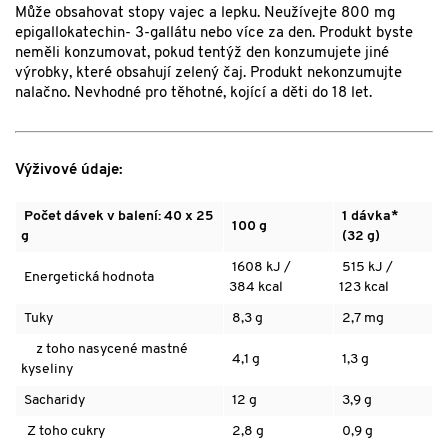
Může obsahovat stopy vajec a lepku. Neužívejte 800 mg
epigallokatechin- 3-gallátu nebo více za den. Produkt byste
neměli konzumovat, pokud tentýž den konzumujete jiné
výrobky, které obsahují zelený čaj. Produkt nekonzumujte
nalačno. Nevhodné pro těhotné, kojící a děti do 18 let.
Výživové údaje:
Počet dávek v balení: 40 x 25
1 dávka*
100 g
g
(32 g)
1608 kJ /
515 kJ /
Energetická hodnota
384 kcal
123 kcal
Tuky
8,3 g
2,7 mg
z toho nasycené mastné
4,1 g
1,3 g
kyseliny
Sacharidy
12 g
3,9 g
Z toho cukry
2,8 g
0,9 g