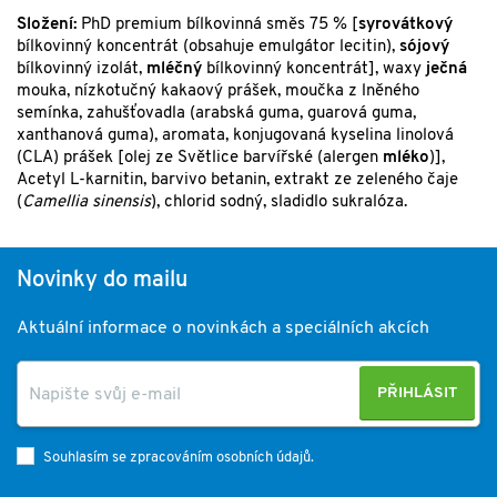
Složení:
PhD premium bílkovinná směs 75 % [
syrovátkový
bílkovinný koncentrát (obsahuje emulgátor lecitin),
sójový
bílkovinný izolát,
mléčný
bílkovinný koncentrát], waxy
ječná
mouka, nízkotučný kakaový prášek, moučka z lněného
semínka, zahušťovadla (arabská guma, guarová guma,
xanthanová guma), aromata, konjugovaná kyselina linolová
(CLA) prášek [olej ze Světlice barvířské (alergen
mléko
)],
Acetyl L-karnitin, barvivo betanin, extrakt ze zeleného čaje
(
Camellia sinensis
), chlorid sodný, sladidlo sukralóza.
Novinky do mailu
Aktuální informace o novinkách a speciálních akcích
PŘIHLÁSIT
Souhlasím se zpracováním osobních údajů.