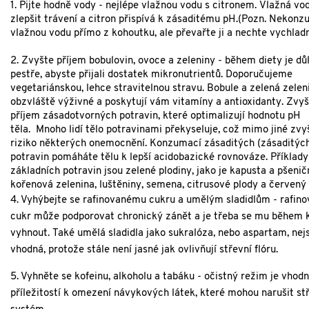
1. Pijte hodně vody - n
ejlépe vlažnou vodu s citronem.
Vlažná vo
zlepšit trávení a citron přispívá k zásaditému pH.(Pozn. N
ekonz
vlažnou vodu přímo z kohoutku, ale převařte ji a nechte vychlad
2. Zvyšte příjem bobulovin, ovoce a zeleniny - b
ěhem diety je důl
pestře, abyste přijali dostatek mikronutrientů.
Doporučujeme
vegetariánskou, lehce stravitelnou stravu.
Bobule a zelená zelen
obzvláště výživné a poskytují vám vitamíny a antioxidanty.
Zvyš
příjem zásadotvorných potravin, které optimalizují hodnotu pH
těla.
Mnoho lidí tělo potravinami překyseluje, což mimo jiné
zvy
riziko některých onemocnění.
Konzumací zásaditých (zásaditýc
potravin pomáháte tělu k lepší acidobazické rovnováze.
Příklady
základních potravin jsou zelené plodiny, jako je kapusta a pšenič
kořenová zelenina, luštěniny, semena, citrusové plody a červený 
4. Vyhýbejte se rafinovanému cukru a umělým sladidlům - rafin
c
ukr může podporovat chronický zánět a je třeba se mu během 
vyhnout.
Také umělá sladidla jako sukralóza, nebo aspartam, nej
vhodná, protože stále není jasné jak ovlivňují
střevní flóru.
5. Vyhněte se kofeinu, alkoholu a tabáku - o
čistný režim je vhod
příležitostí k omezení návykových látek, které mohou narušit st