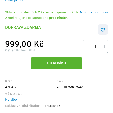
Celý popis
Skladem posledních 2 ks, expedujeme do 24h
Možnosti dopravy
Zkontrolujte dostupnost na
prodejnách
.
DOPRAVA ZDARMA
999,00 Kč
891,96 Kč bez DPH
DO KOŠÍKU
KÓD
EAN
47045
7350076867643
VÝROBCE
Nordbo
Exkluzivní distributor
- ForActiv.cz