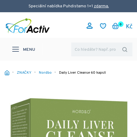
Speciální nabídka Puhdistamo 1+1
zdarma.
0
MENU
ZNAČKY
Nordbo
Daily Liver Cleanse 60 kapslí