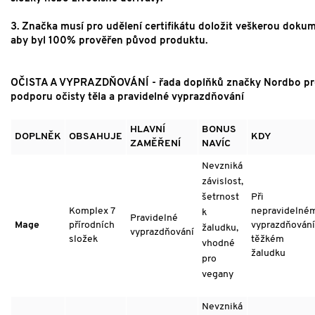
3. Značka musí pro udělení certifikátu doložit veškerou dokum
aby byl 100% prověřen původ produktu.
OČISTA A VYPRAZDŇOVÁNÍ - řada doplňků značky Nordbo pr
podporu očisty těla a pravidelné vyprazdňování
HLAVNÍ
BONUS
DOPLNĚK
OBSAHUJE
KDY
ZAMĚŘENÍ
NAVÍC
Nevzniká
závislost,
šetrnost
Při
Komplex 7
nepravidelné
k
Pravidelné
Mage
přírodních
vyprazdňování
žaludku,
vyprazdňování
složek
těžkém
vhodné
žaludku
pro
vegany
Nevzniká