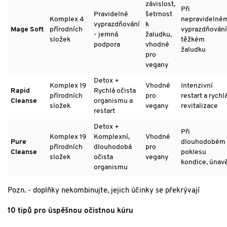
závislost,
Při
Pravidelné
šetrnost
Komplex 4
nepravidelné
vyprazdňování
k
Mage Soft
přírodních
vyprazdňování
- jemná
žaludku,
složek
těžkém
podpora
vhodné
žaludku
pro
vegany
Detox +
Komplex 19
Vhodné
Intenzivní
Rapid
Rychlá očista
přírodních
pro
restart a rychl
Cleanse
organismu a
složek
vegany
revitalizace
restart
Detox +
Při
Komplex 19
Komplexní,
Vhodné
Pure
dlouhodobém
přírodních
dlouhodobá
pro
Cleanse
poklesu
složek
očista
vegany
kondice, únav
organismu
Pozn. - doplňky nekombinujte, jejich účinky se překrývají
10 tipů pro úspěšnou očistnou kúru