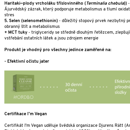
Haritaki—plody vrcholáku tříslovinného (
Terminalia chebula
))
-
Ájurvédský zázrak, který podporuje metabolismus a tlumí oxidat
stres
5. Selen (selenomethionin)
- důležitý stopový prvek nezbytný p
obranný štít a metabolismus
+ MCT tuky
- triglyceridy se středně dlouhým řetězcem, zlepšují
vstřebání ostatních látek a jsou zdrojem energie
Produkt je vhodný pro všechny jedince zaměřené na:
- Efektivní očistu jater
Certifikace I'm Vegan
Certifikát I'm Vegan uděluje švédská organizace Djurens Rätt (A