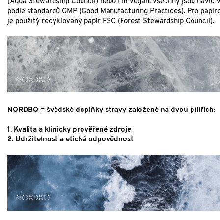
(Aqua Stewardship Council) nebo I'm Vegan. Všechny jsou navíc 
podle standardů GMP (Good Manufacturing Practices). Pro papír
je použitý recyklovaný papír FSC (Forest Stewardship Council).
NORDBO = švédské doplňky stravy založené na dvou pilířích:
1. Kvalita a klinicky prověřené zdroje
2. Udržitelnost a etická odpovědnost