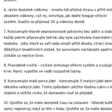
systém.
6. Jezte dostatek vlákniny - m
noho lidí přijímá stravu s příliš n
obsahem vlákniny, což mj.
ovlivňuje, jak dobře funguje střevní
systém.
Snažte se přijmout 30 g vlákniny denně.
7. Konzumujte hlavně neprocesované potraviny bez aditiv a stabi
každý pokrm připravujte šetrně, aby byla zachována maximální n
hodnota - j
ídlo, které se vaří nebo smaží příliš dlouho, ztrácí mn
důležitých bioaktivních složek.
Se surovinami zacházejte opatrně
získáte co nejvíce živin.
8. Pravidelně cvičte - c
vičení stimuluje střevní systém a zvyšuje
krve.
Navíc vypotíte ve vodě rozpustné toxiny.
9. Konzumujte malé porce jídel - k
onzumujte 5 malých jídel den
několika velkých jídel.
Tímto způsobem udržíte hladinu cukru v k
stabilní a snížíte riziko, že dostanete chuť se přejídat.
10. Ujistěte se, že máte dostatek času na zotavení - t
ělesné buň
samy regenerují, když je tělo v klidu.
Ujistěte se, že máte dostat