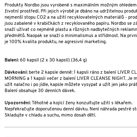
Produkty Nordbo jsou vyrobené s maximálním možným ohledem
životní prostředí. Při jejich výrobě je dbáno na udržitelnou produ
nejmenší stopu CO2 a na užití recyklovatelných materiálů - pro
jsou zabalené v krabičkách z recyklovaného papíru. Nordbo se z
snaží užívat co nejméně plastu a různých nadbytečných reklamn
předmětů. Naopak se snaží o minimalismus a střídmost. Na prv
je 100% kvalita produktu, ne agresivní marketing.
Balení:
60 kapslí (2 x 30 kapslí) (36,4 g)
Dávkování:
berte 2 kapsle denně: 1 kapsli ráno z balení LIVER 
MORNING a 1 kapsli večer z balení LIVER CLEANSE NIGHT. Je 
užít nalačno i po jídle, kapsle můžete vysypat a užít jen jako prá
Balení obsahuje 30 denních dávek.
Upozornění:
Těhotné a kojící ženy konzultujte užití s lékařem.
Nepřekračujte doporučenou denní dávku. Není náhrada pestré st
Skladujte v chladu a suchu, mimo dosah dětí.