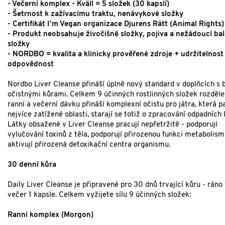
- Večerní komplex - Kväll = 5 složek (30 kapslí)
- Šetrnost k zažívacímu traktu, nenávykové složky
- Certifikát I'm Vegan organizace Djurens Rätt (Animal Rights)
- Produkt neobsahuje živočišné složky, pojiva a nežádoucí bal
složky
- NORDBO = kvalita a klinicky prověřené zdroje + udržitelnost 
odpovědnost
Nordbo Liver Cleanse přináší úplně nový standard v doplňcích s 
očistnými kůrami. Celkem 9 účinných rostlinných složek rozděl
ranní a večerní dávku přináší komplexní očistu pro játra, která p
nejvíce zatížené oblasti, starají se totiž o zpracování odpadních 
Látky obsažené v Liver Cleanse pracují nepřetržitě - podporují
vylučování toxinů z těla, podporují přirozenou funkci metabolism
aktivují přirozená detoxikační centra organismu.
30 denní kůra
Daily Liver Cleanse je připravené pro 30 dnů trvající kůru - ráno 
večer 1 kapsle. Celkem vyžijete sílu 9 účinných složek:
Ranní komplex (Morgon)