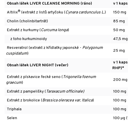
Obsah látek LIVER CLEANSE MORNING (ráno)
v 1 kaps
®
Altilix
(extrakt z listů artyčoku (
Cynara cardunculus L.
)
150 mg
Cholin (cholinbitartrát)
85 mg
Extrakt z kurkumy (
Curcuma longa
)
50 mg
z toho kurkuminoidy
47,5 mg
Resveratrol (extrakt z křídlatky japonské -
Polygonum
25 mg
cuspidatum
)
v 1 kaps
Obsah látek LIVER NIGHT (večer)
RHP)*
Extrakt z pískavice řecké seno (
Trigonella foenum
200 mg
graecum
)
Extrakt z pampelišky (
Taraxacum officinale)
100 mg
Extrakt z brokolice (
Brassica oleracea var. Italica
)
100 mg
Triphala
100 mg
Selen
100 µg (