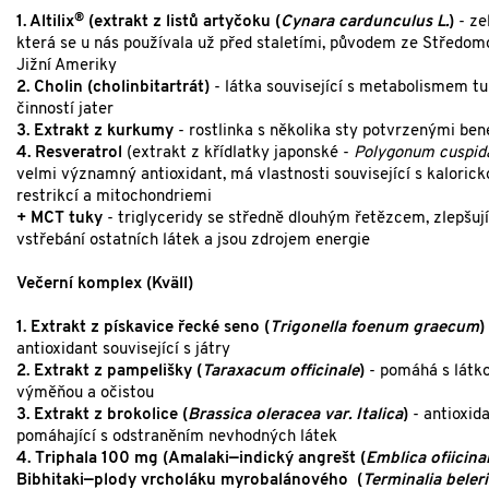
®
1. Altilix
(extrakt z listů artyčoku (
Cynara cardunculus L.
)
- ze
která se u nás používala už před staletími, původem ze Středomo
Jižní Ameriky
2. Cholin (cholinbitartrát)
- látka související s metabolismem tu
činností jater
3. Extrakt z kurkumy
- rostlinka s několika sty potvrzenými ben
4. Resveratrol
(extrakt z křídlatky japonské -
Polygonum cuspi
velmi významný antioxidant, má vlastnosti související s kalorick
restrikcí a mitochondriemi
+ MCT tuky
- triglyceridy se středně dlouhým řetězcem, zlepšují
vstřebání ostatních látek a jsou zdrojem energie
Večerní komplex (Kväll)
1. Extrakt z pískavice řecké seno (
Trigonella foenum graecum
)
antioxidant související s játry
2. Extrakt z pampelišky (
Taraxacum officinale
)
- pomáhá s látk
výměňou a očistou
3. Extrakt z brokolice (
Brassica oleracea var. Italica
)
- antioxid
pomáhající s odstraněním nevhodných látek
4. Triphala 100 mg (Amalaki—indický angrešt (
Emblica ofiicinal
Bibhitaki—plody vrcholáku myrobalánového (
Terminalia beler