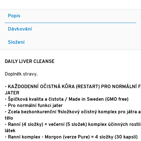
Popis
Dávkování
Složení
DAILY LIVER CLEANSE
Doplněk stravy.
- KAŽDODENNÍ OČISTNÁ KŮRA (RESTART) PRO NORMÁLNÍ 
JATER
- Špičková kvalita a čistota / Made in Sweden (GMO free)
- Pro normální funkci jater
- Zcela bezkonkurenční 9složkový očistný komplex pro játra a
tělo
- Ranní (4 složky) + večerní (5 složek) komplex účinných rost
látek
- Ranní komplex - Morgon (verze Pure) = 4 složky (30 kapslí)