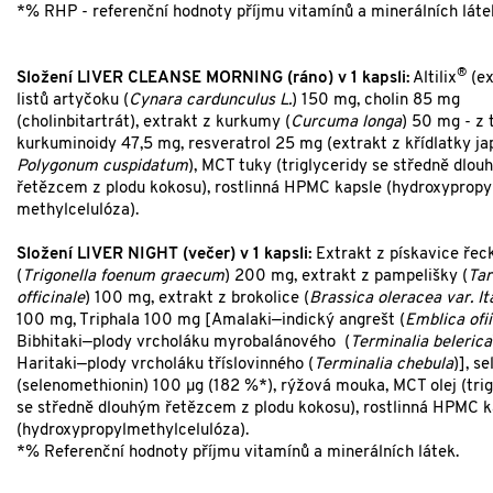
*% RHP - referenční hodnoty příjmu vitamínů a minerálních láte
®
Složení LIVER CLEANSE MORNING (ráno) v 1 kapsli:
Altilix
(ex
listů artyčoku (
Cynara cardunculus L.
) 150 mg, cholin 85 mg
(cholinbitartrát), extrakt z kurkumy (
Curcuma longa
) 50 mg - z 
kurkuminoidy 47,5 mg, resveratrol 25 mg (extrakt z křídlatky ja
Polygonum cuspidatum
), MCT tuky (triglyceridy se středně dlo
řetězcem z plodu kokosu), rostlinná HPMC kapsle (hydroxypropy
methylcelulóza).
Složení LIVER NIGHT (večer) v 1 kapsli:
Extrakt z pískavice řec
(
Trigonella foenum graecum
) 200 mg, extrakt z pampelišky (
Ta
officinale
) 100 mg, extrakt z brokolice (
Brassica oleracea var. It
100 mg, Triphala 100 mg [Amalaki—indický angrešt (
Emblica ofii
Bibhitaki—plody vrcholáku myrobalánového (
Terminalia belerica
Haritaki—plody vrcholáku tříslovinného (
Terminalia chebula
)], se
(selenomethionin) 100 µg (182 %*), rýžová mouka, MCT olej (trig
se středně dlouhým řetězcem z plodu kokosu), rostlinná HPMC k
(hydroxypropylmethylcelulóza).
*% Referenční hodnoty příjmu vitamínů a minerálních látek.