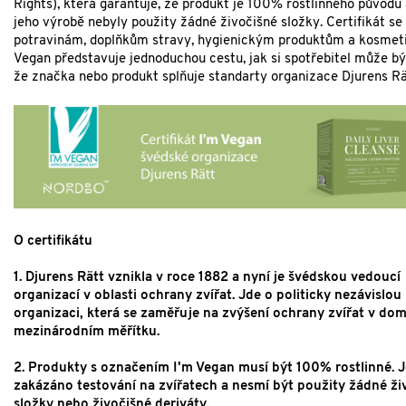
Rights), která garantuje, že produkt je 100% rostlinného původu 
jeho výrobě nebyly použity žádné živočišné složky. Certifikát se
potravinám, doplňkům stravy, hygienickým produktům a kosmeti
Vegan představuje jednoduchou cestu, jak si spotřebitel může být
že značka nebo produkt splňuje standarty organizace Djurens Rä
O certifikátu
1. Djurens Rätt vznikla v roce 1882 a nyní je švédskou vedoucí
organizací v oblasti ochrany zvířat. Jde o politicky nezávislou
organizaci, která se zaměřuje na zvýšení ochrany zvířat v dom
mezinárodním měřítku.
2. Produkty s označením I'm Vegan musí být 100% rostlinné. J
zakázáno testování na zvířatech a nesmí být použity žádné ži
složky nebo živočišné deriváty.