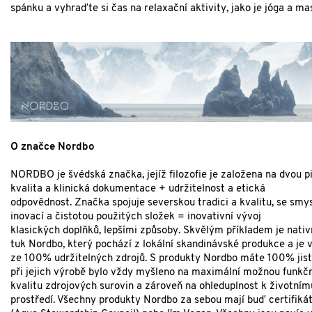
spánku a vyhraďte si čas na relaxační aktivity, jako je jóga a ma
O značce Nordbo
NORDBO je švédská značka, jejíž filozofie je založena na dvou pil
kvalita a klinická dokumentace + udržitelnost a etická
odpovědnost.
Značka spojuje severskou tradici a kvalitu, se smy
inovací a čistotou použitých složek = inovativní vývoj
klasických doplňků, lepšími způsoby.
Skvělým příkladem je nativn
tuk Nordbo, který pochází z lokální skandinávské produkce a je 
ze 100% udržitelných zdrojů.
S produkty Nordbo máte 100% jist
při jejich výrobě bylo vždy myšleno na maximální možnou funkčn
kvalitu zdrojových surovin a zároveň na ohleduplnost k životním
prostředí. Všechny produkty Nordbo za sebou mají buď certifiká