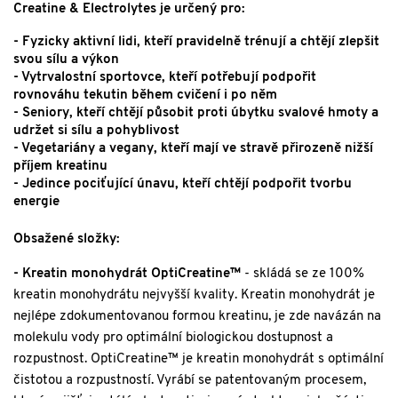
Creatine & Electrolytes je určený pro:
- Fyzicky aktivní lidi, kteří pravidelně trénují a chtějí zlepšit
svou sílu a výkon
- Vytrvalostní sportovce, kteří potřebují podpořit
rovnováhu tekutin během cvičení i po něm
- Seniory, kteří chtějí působit proti úbytku svalové hmoty a
udržet si sílu a pohyblivost
- Vegetariány a vegany, kteří mají ve stravě přirozeně nižší
příjem kreatinu
- Jedince pociťující únavu, kteří chtějí podpořit tvorbu
energie
Obsažené složky:
- Kreatin monohydrát OptiCreatine™
- skládá se ze 100%
kreatin monohydrátu nejvyšší kvality. Kreatin monohydrát je
nejlépe zdokumentovanou formou kreatinu, je zde navázán na
molekulu vody pro optimální biologickou dostupnost a
rozpustnost. OptiCreatine™ je kreatin monohydrát s optimální
čistotou a rozpustností. Vyrábí se patentovaným procesem,