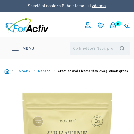
Speciální nabídka Puhdistamo 1+1
zdarma.
0
MENU
ZNAČKY
Nordbo
Creatine and Electrolytes 250g lemon grass