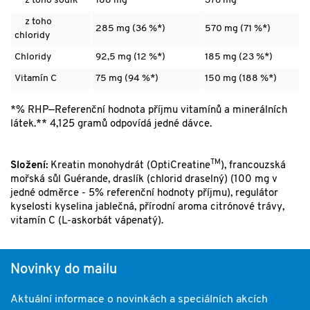
z toho sodík
188 mg
376 mg
z toho
285 mg (36 %*)
570 mg (71 %*)
chloridy
Chloridy
92,5 mg (12 %*)
185 mg (23 %*)
Vitamín C
75 mg (94 %*)
150 mg (188 %*)
*% RHP—Referenční hodnota příjmu vitamínů a minerálních
látek.** 4,125 gramů odpovídá jedné dávce.
TM
Složení:
Kreatin monohydrát (OptiCreatine
), francouzská
mořská sůl Guérande, draslík (chlorid draselný) (100 mg v
jedné odměrce - 5% referenční hodnoty příjmu), regulátor
kyselosti kyselina jablečná, přírodní aroma citrónové trávy,
vitamín C (L-askorbát vápenatý).
Novinky do mailu
Aktuální informace o novinkách a speciálních akcích