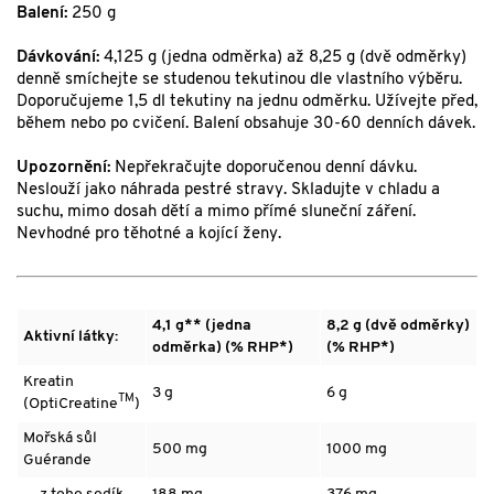
Balení:
250 g
Dávkování:
4,125 g (jedna odměrka) až 8,25 g (dvě odměrky)
denně smíchejte se studenou tekutinou dle vlastního výběru.
Doporučujeme 1,5 dl tekutiny na jednu odměrku. Užívejte před,
během nebo po cvičení. Balení obsahuje 30-60 denních dávek.
Upozornění:
Nepřekračujte doporučenou denní dávku.
Neslouží jako náhrada pestré stravy. Skladujte v chladu a
suchu, mimo dosah dětí a mimo přímé sluneční záření.
Nevhodné pro těhotné a kojící ženy.
4,1 g** (jedna
8,2 g (dvě odměrky)
Aktivní látky:
odměrka) (% RHP*)
(% RHP*)
Kreatin
3 g
6 g
TM
(OptiCreatine
)
Mořská sůl
500 mg
1000 mg
Guérande