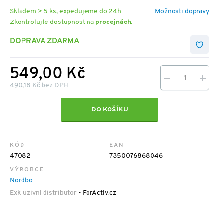
Skladem > 5 ks, expedujeme do 24h
Možnosti dopravy
Zkontrolujte dostupnost na
prodejnách
.
DOPRAVA ZDARMA
549,00 Kč
490,18 Kč bez DPH
DO KOŠÍKU
KÓD
EAN
47082
7350076868046
VÝROBCE
Nordbo
Exkluzivní distributor
- ForActiv.cz