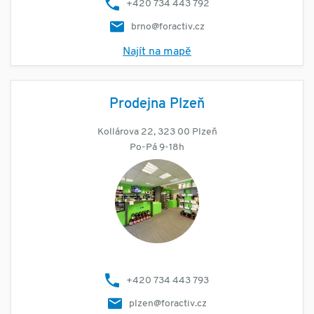
+420 734 443 792
brno@foractiv.cz
Najít na mapě
Prodejna Plzeň
Kollárova 22, 323 00 Plzeň
Po-Pá 9-18h
+420 734 443 793
plzen@foractiv.cz