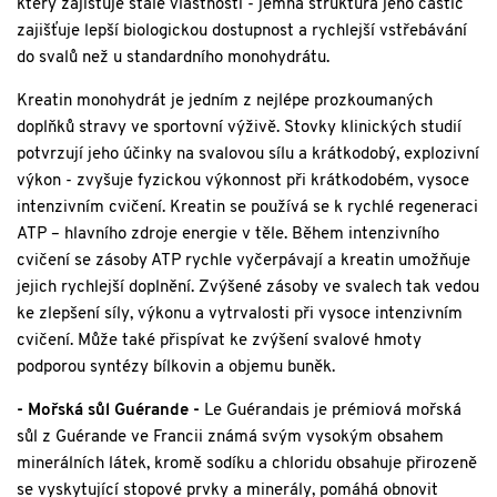
který zajišťuje stálé vlastnosti - jemná struktura jeho částic
zajišťuje lepší biologickou dostupnost a rychlejší vstřebávání
do svalů než u standardního monohydrátu.
Kreatin monohydrát je jedním z nejlépe prozkoumaných
doplňků stravy ve sportovní výživě. Stovky klinických studií
potvrzují jeho účinky na svalovou sílu a krátkodobý, explozivní
výkon - zvyšuje fyzickou výkonnost při krátkodobém, vysoce
intenzivním cvičení. Kreatin se používá se k rychlé regeneraci
ATP – hlavního zdroje energie v těle. Během intenzivního
cvičení se zásoby ATP rychle vyčerpávají a kreatin umožňuje
jejich rychlejší doplnění. Zvýšené zásoby ve svalech tak vedou
ke zlepšení síly, výkonu a vytrvalosti při vysoce intenzivním
cvičení. Může také přispívat ke zvýšení svalové hmoty
podporou syntézy bílkovin a objemu buněk.
- Mořská sůl Guérande -
Le Guérandais je prémiová mořská
sůl z Guérande ve Francii známá svým vysokým obsahem
minerálních látek, kromě sodíku a chloridu obsahuje přirozeně
se vyskytující stopové prvky a minerály, pomáhá obnovit