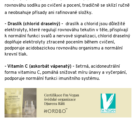
rovnováhu sodíku po cvičení a pocení, tradičně se sklízí ručně
a neobsahuje přísady ani rafinované složky.
- Draslík (chlorid draselný) -
draslík a chlorid jsou důležité
elektrolyty, které regulují rovnováhu tekutin v těle, přispívají
k normální funkci svalů a nervové signalizaci, chlorid draselný
doplňuje elektrolyty ztracené pocením během cvičení,
podporuje acidobazickou rovnováhu organismu a normální
krevní tlak.
- Vitamín C (askorbát vápenatý) -
šetrná, acidoneutrální
forma vitaminu C, pomáhá snižovat míru únavy a vyčerpání,
podporuje normální funkci imunitního systému.