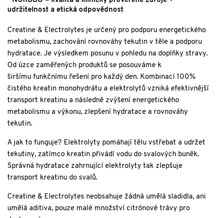
- NORDBO = kvalita a klinicky prověřené zdroje +
udržitelnost a etická odpovědnost
Creatine & Electrolytes je určený pro podporu energetického
metabolismu, zachování rovnováhy tekutin v těle a podporu
hydratace. Je výsledkem posunu v pohledu na doplňky stravy.
Od úzce zaměřených produktů se posouváme k
širšímu funkčnímu řešení pro každý den. Kombinací 100%
čistého kreatin monohydrátu a elektrolytů vzniká efektivnější
transport kreatinu a následně zvýšení energetického
metabolismu a výkonu, zlepšení hydratace a rovnováhy
tekutin.
A jak to funguje? Elektrolyty pomáhají tělu vstřebat a udržet
tekutiny, zatímco kreatin přivádí vodu do svalových buněk.
Správná hydratace zahrnující elektrolyty tak zlepšuje
transport kreatinu do svalů.
Creatine & Electrolytes neobsahuje žádná umělá sladidla, ani
umělá aditiva, pouze malé množství citrónové trávy pro