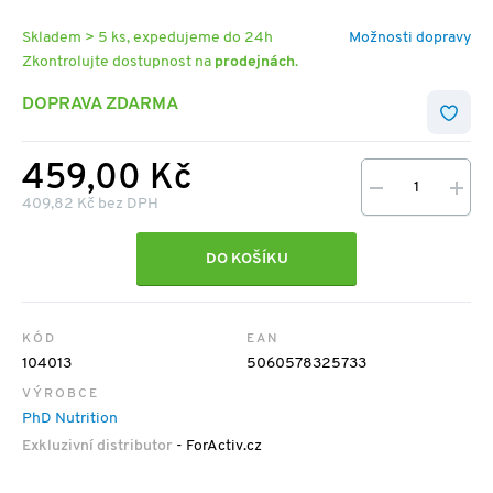
Skladem > 5 ks, expedujeme do 24h
Možnosti dopravy
Zkontrolujte dostupnost na
prodejnách
.
DOPRAVA ZDARMA
459,00 Kč
409,82 Kč bez DPH
DO KOŠÍKU
KÓD
EAN
104013
5060578325733
VÝROBCE
PhD Nutrition
Exkluzivní distributor
- ForActiv.cz