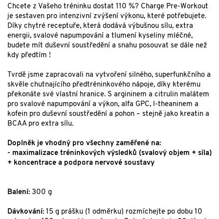
Chcete z Vašeho tréninku dostat 110 %? Charge Pre-Workout
je sestaven pro intenzivní zvýšení výkonu, které potřebujete.
Díky chytré receptuře, která dodává výbušnou sílu, extra
energii, svalové napumpování a tlumení kyseliny mléčné,
budete mít duševní soustředění a snahu posouvat se dále než
kdy předtím !
Tvrdě jsme zapracovali na vytvoření silného, superfunkčního a
skvěle chutnajícího předtréninkového nápoje, díky kterému
překonáte své vlastní hranice. S argininem a citrulin malátem
pro svalové napumpování a výkon, alfa GPC, l-theaninem a
kofein pro duševní soustředění a pohon – stejně jako kreatin a
BCAA pro extra sílu.
Doplněk je vhodný pro všechny zaměřené na:
- maximalizace tréninkových výsledků (svalový objem + síla)
+ koncentrace a podpora nervové soustavy
Balení:
300 g
Dávkování:
15 g prášku (1 odměrku) rozmíchejte po dobu 10