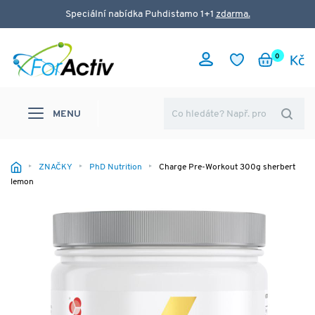
Speciální nabídka Puhdistamo 1+1
zdarma.
0
MENU
ZNAČKY
PhD Nutrition
Charge Pre-Workout 300g sherbert
lemon