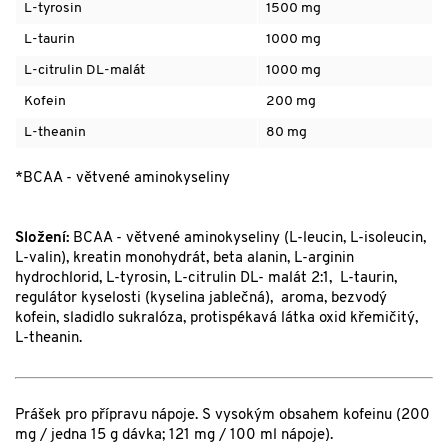
L-tyrosin
1500 mg
L-taurin
1000 mg
L-citrulin DL-malát
1000 mg
Kofein
200 mg
L-theanin
80 mg
*BCAA - větvené aminokyseliny
Složení:
BCAA - větvené aminokyseliny (L-leucin, L-isoleucin,
L-valin), kreatin monohydrát, beta alanin, L-arginin
hydrochlorid, L-tyrosin, L-citrulin DL- malát 2:1, L-taurin,
regulátor kyselosti (kyselina jablečná), aroma, bezvodý
kofein, sladidlo sukralóza, protispékavá látka oxid křemičitý,
L-theanin.
Prášek pro přípravu nápoje. S vysokým obsahem kofeinu (200
mg / jedna 15 g dávka; 121 mg / 100 ml nápoje).