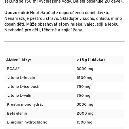
sekund se 150 ml vychlazené vody. Balení obsahuje 20 dávek.
Upozornění:
Nepřekračujte doporučenou denní dávku.
Nenahrazuje pestrou stravu. Skladujte v suchu, chladu, mimo
dosah dětí. Může obsahovat stopy mléka, vajec, sóji a lepku.
Nevhodné pro děti, těhotné a kojící ženy.
Aktivní látky:
v 15 g (1 dávka)
BCAA*
3000 mg
z toho L-leucin
1500 mg
z toho L-isoleucin
750 mg
z toho L-valin
750 mg
Kreatin monohydrát
3000 mg
Beta alanin
2000 mg
L-arginin hydrochlorid
1500 mg