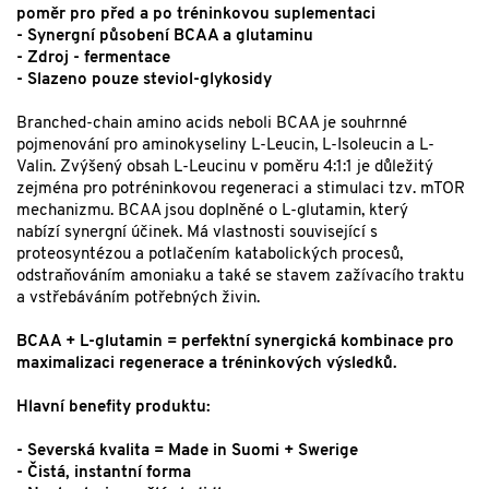
poměr pro před a po tréninkovou suplementaci
- Synergní působení BCAA a glutaminu
- Zdroj - fermentace
- Slazeno pouze steviol-glykosidy
Branched-chain amino acids neboli BCAA je souhrnné
pojmenování pro aminokyseliny L-Leucin, L-Isoleucin a L-
Valin. Zvýšený obsah L-Leucinu v poměru 4:1:1 je důležitý
zejména pro potréninkovou regeneraci a stimulaci tzv. mTOR
mechanizmu. BCAA jsou doplněné o L-glutamin, který
nabízí synergní účinek. Má vlastnosti související s
proteosyntézou a potlačením katabolických procesů,
odstraňováním amoniaku a také se stavem zažívacího traktu
a vstřebáváním potřebných živin.
BCAA + L-glutamin = perfektní synergická kombinace pro
maximalizaci regenerace a tréninkových výsledků.
Hlavní benefity produktu:
- Severská kvalita = Made in Suomi + Swerige
- Čistá, instantní forma