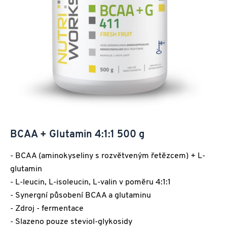
BCAA + Glutamin 4:1:1 500 g
- BCAA (aminokyseliny s rozvětveným řetězcem) + L-
glutamin
- L-leucin, L-isoleucin, L-valin v poměru 4:1:1
- Synergní působení BCAA a glutaminu
- Zdroj - fermentace
- Slazeno pouze steviol-glykosidy