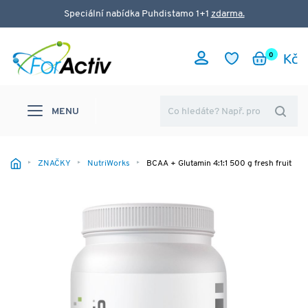
Speciální nabídka Puhdistamo 1+1
zdarma.
0
MENU
ZNAČKY
NutriWorks
BCAA + Glutamin 4:1:1 500 g fresh fruit