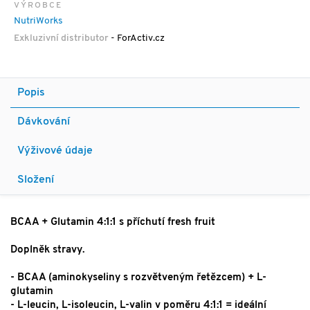
VÝROBCE
NutriWorks
Exkluzivní distributor
- ForActiv.cz
Popis
Dávkování
Výživové údaje
Složení
BCAA + Glutamin 4:1:1 s příchutí fresh fruit
Doplněk stravy.
- BCAA (aminokyseliny s rozvětveným řetězcem) + L-
glutamin
- L-leucin, L-isoleucin, L-valin v poměru 4:1:1 = ideální