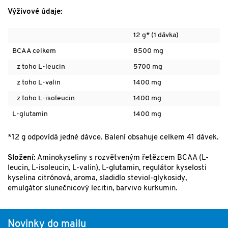
Výživové údaje:
12 g* (1 dávka)
BCAA celkem
8500 mg
z toho L-leucin
5700 mg
z toho L-valin
1400 mg
z toho L-isoleucin
1400 mg
L-glutamin
1400 mg
*12 g odpovídá jedné dávce. Balení obsahuje celkem 41 dávek.
Složení:
Aminokyseliny s rozvětveným řetězcem BCAA (L-
leucin, L-isoleucin, L-valin), L-glutamin, regulátor kyselosti
kyselina citrónová, aroma, sladidlo steviol-glykosidy,
emulgátor slunečnicový lecitin, barvivo kurkumin.
Novinky do mailu