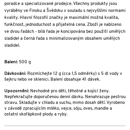
poradce a specializované prodejce. Všechny produkty jsou
vyráběny ve Finsku a Švédsku v souladu s nejvyššími normami
kvality. Hlavní filozofií značky je maximální možná kvalita,
funkčnost, jednoduchost a přijatelná cena. Zboží je nabízeno
ve dvou řadách - bílá řada je koncipována bez použití umělých
sladidel a černá řada s minimalizovaným obsahem umělých
sladidel.
Balení:
500 g
Dávkování:
Rozmíchejte 12 g (cca 1,5 odměrky) s 5 dl vody v
šejkru nebo ve sklenici. Balení obsahuje 41 dávek.
Upozornění:
Nevhodné pro děti, těhotné a kojící ženy.
Nepřekračujte doporučenou denní dávku. Nenahrazuje pestrou
stravu. Skladujte v chladu a suchu, mimo dosah dětí. Vyrobeno
v závodě zpracujícím mléko, vejce, sóju, oves, mandle a
ostatní skořápkové plody a ryby.