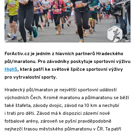
ForActiv.cz je jedním z hlavních partnerů Hradeckého
půl/maratonu. Pro závodníky poskytuje sportovní výživu
High5
, která patří ke světové špičce sportovní výživy
pro vytrvalostní sporty.
Hradecký půl/maraton je největší sportovní událostí
východních Čech. Kromě maratonu a půlmaratonu se běží
také štafeta, závody dvojic, závod na 10 km a nechybí
i trati pro děti. Závod má k dispozici zázemí nové
fotbalové arény, zároveň se pyšní pravděpodobně
nejhezčí trasou městského půlmaratonu v ČR. Ta patří