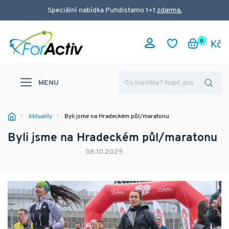
Speciální nabídka Puhdistamo 1+1
zdarma.
0
MENU
Aktuality
Byli jsme na Hradeckém půl/maratonu
Byli jsme na Hradeckém půl/maratonu
08.10.2025